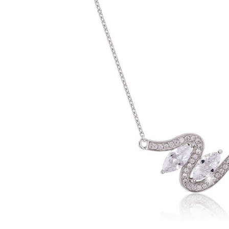
Bijuterii Mirese
Selectii
Reduceri
Cele mai noi
Cele mai vandute
Cele mai votate
Cu video
Pret
0 Lei - 100 Lei
100 Lei - 200 Lei
200 Lei - 300 Lei
300 Lei - 500 Lei
500 Lei - 1000 Lei
1000 Lei +