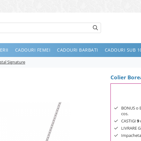
ERII
CADOURI FEMEI
CADOURI BARBATI
CADOURI SUB 10
stal Signature
Colier Bore
BONUS o Bij
cos.
CASTIGI
9
d
LIVRARE GR
Impachetar