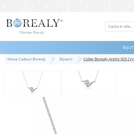
Bijuterii
Tipuri
Inele
BIJUT
Cercei
Colier Borealy Argint 925 Cry
Home Cadouri Borealy
Bijuterii
Bratari
Coliere
Seturi
Brose
Tiare
Destinatari
Bijuterii Femei
Bijuterii Copii