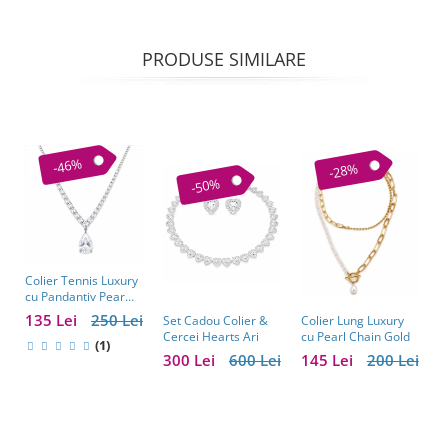
PRODUSE SIMILARE
-46%
-28%
-50%
Colier Tennis Luxury
C
cu Pandantiv Pear
–
Cut – Eleganță
c
135 Lei
250 Lei
1
Colier Lung Luxury
Set Cadou Colier &
Atemporală
cu Pearl Chain Gold
Cercei Hearts Ari
(1)
145 Lei
200 Lei
300 Lei
600 Lei