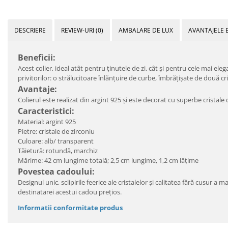
DESCRIERE
REVIEW-URI
(0)
AMBALARE DE LUX
AVANTAJELE 
Beneficii:
Acest colier, ideal atât pentru ținutele de zi, cât și pentru cele mai el
privitorilor: o strălucitoare înlănțuire de curbe, îmbrățișate de două cr
Avantaje:
Colierul este realizat din argint 925 și este decorat cu superbe cristale 
Caracteristici:
Material: argint 925
Pietre: cristale de zirconiu
Culoare: alb/ transparent
Tăietură: rotundă, marchiz
Mărime: 42 cm lungime totală; 2,5 cm lungime, 1,2 cm lățime
Povestea cadoului:
Designul unic, sclipirile feerice ale cristalelor și calitatea fără cusur a m
destinatarei acestui cadou prețios.
Informatii conformitate produs