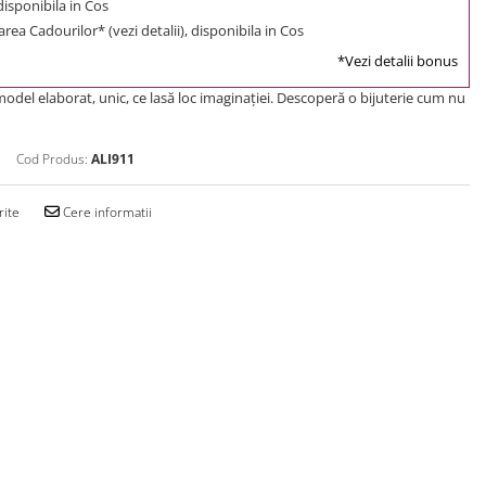
 disponibila in Cos
rea Cadourilor* (vezi detalii), disponibila in Cos
*Vezi detalii bonus
model elaborat, unic, ce lasă loc imaginației. Descoperă o bijuterie cum nu
Cod Produs:
ALI911
rite
Cere informatii