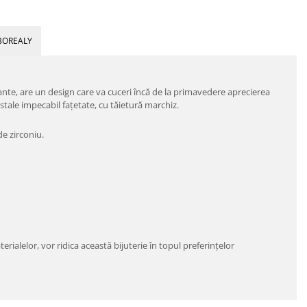
BOREALY
egante, are un design care va cuceri încă de la primavedere aprecierea
istale impecabil fațetate, cu tăietură marchiz.
de zirconiu.
aterialelor, vor ridica această bijuterie în topul preferințelor