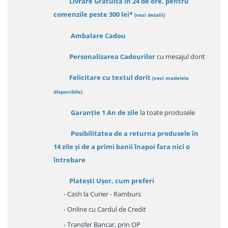
Livrare Gratuită in 24 de ore, pentru
comenzile peste 300 lei*
(vezi detalii)
Ambalare Cadou
Personalizarea Cadourilor
cu mesajul dorit
Felicitare cu textul dorit
(
vezi modelele
disponibile
)
Garanție
1 An de zile
la toate produsele
Posibilitatea de a returna produsele în
14 zile
și de a primi
banii înapoi fara nici o
întrebare
Platești Ușor
, cum preferi
- Cash la Curier - Ramburs
- Online cu Cardul de Credit
- Transfer Bancar, prin OP