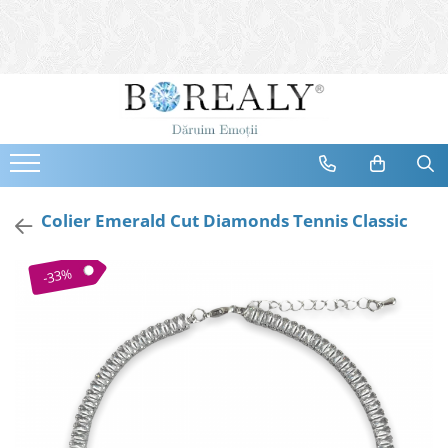
Bijuterii
Tipuri
Inele
Cercei
Bratari
Coliere
Colier Emerald Cut Diamonds Tennis Classic
Seturi
Brose
-33%
Tiare
Destinatari
Bijuterii Femei
Bijuterii Copii
Bijuterii Mirese
Selectii