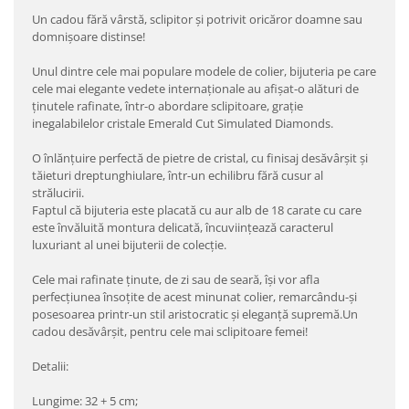
Un cadou fără vârstă, sclipitor şi potrivit oricăror doamne sau
domnişoare distinse!
Unul dintre cele mai populare modele de colier, bijuteria pe care
cele mai elegante vedete internaţionale au afişat-o alături de
ţinutele rafinate, într-o abordare sclipitoare, graţie
inegalabilelor cristale Emerald Cut Simulated Diamonds.
O înlănţuire perfectă de pietre de cristal, cu finisaj desăvârşit şi
tăieturi dreptunghiulare, într-un echilibru fără cusur al
strălucirii.
Faptul că bijuteria este placată cu aur alb de 18 carate cu care
este învăluită montura delicată, încuviinţează caracterul
luxuriant al unei bijuterii de colecţie.
Cele mai rafinate ţinute, de zi sau de seară, îşi vor afla
perfecţiunea însoţite de acest minunat colier, remarcându-şi
posesoarea printr-un stil aristocratic şi eleganţă supremă.Un
cadou desăvârşit, pentru cele mai sclipitoare femei!
Detalii:
Lungime: 32 + 5 cm;