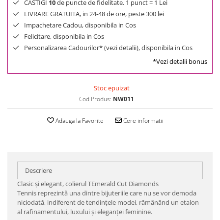
CASTIGI
10
de puncte de fidelitate. 1 punct = 1 Lei
LIVRARE GRATUITA, in 24-48 de ore, peste 300 lei
Impachetare Cadou, disponibila in Cos
Felicitare, disponibila in Cos
Personalizarea Cadourilor* (vezi detalii), disponibila in Cos
*Vezi detalii bonus
Stoc epuizat
Cod Produs:
NW011
Adauga la Favorite
Cere informatii
Descriere
Clasic şi elegant, colierul TEmerald Cut Diamonds
Tennis reprezintă una dintre bijuteriile care nu se vor demoda
niciodată, indiferent de tendinţele modei, rămânând un etalon
al rafinamentului, luxului şi eleganţei feminine.