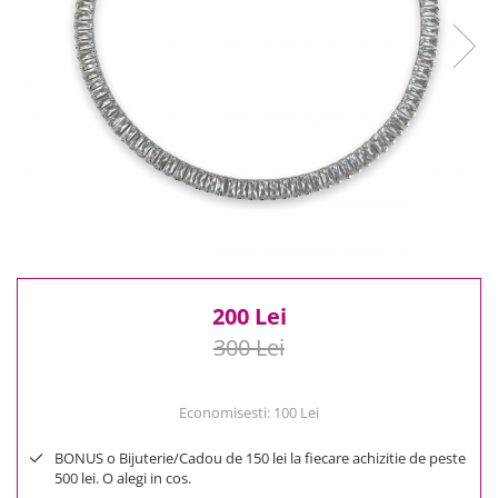
Reduceri
Cele mai noi
Cele mai vandute
Cele mai votate
Cu video
Pret
0 Lei - 100 Lei
100 Lei - 200 Lei
200 Lei - 300 Lei
300 Lei - 500 Lei
500 Lei - 1000 Lei
200 Lei
1000 Lei +
300 Lei
Economisesti:
100
Lei
BONUS o Bijuterie/Cadou de 150 lei la fiecare achizitie de peste
500 lei. O alegi in cos.