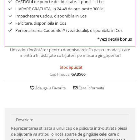
CASTIGI
4
de puncte de fidelitate. 1 punct = 1 Lei
LIVRARE GRATUITA, in 24-48 de ore, peste 300 lei
Impachetare Cadou, disponibila in Cos
Felicitare, disponibila in Cos
Personalizarea Cadourilor* (vezi detalii), disponibila in Cos
*Vezi detalii bonus
Un cadou încântător pentru domnișoarele în pas cu moda și care
merită a fi răsfățate cu bijuterii pe măsura gingășiei lor!
Stoc epuizat
Cod Produs:
GAB566
Adauga la Favorite
Cere informatii
Descriere
Reprezentarea stlizata a unui cap de pisicuta într-o stilată piesă
de bijuterie va atribui o notă aparte de gingășie celei care o