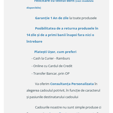
Felicitare cu textul dorit
(
vezi modelele
disponibile
)
Garanție
1 An de zile
la toate produsele
Posibilitatea de a returna produsele în
14 zile
și de a primi
banii înapoi fara nici o
întrebare
Platești Ușor
, cum preferi
- Cash la Curier - Ramburs
- Online cu Cardul de Credit
- Transfer Bancar, prin OP
Va oferim
Consultanța Personalizata
în
alegerea cadoulul potrivit, în funcție de caracterul
și pasiunile destinatarului cadoului
Cadourile noastre nu sunt simple produse ci