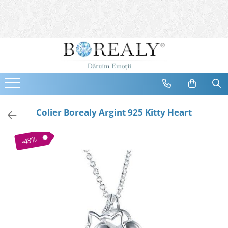
Bijuterii
Tipuri
Inele
Cercei
Bratari
Coliere
Colier Borealy Argint 925 Kitty Heart
Seturi
Brose
-49%
Tiare
Destinatari
Bijuterii Femei
Bijuterii Copii
Bijuterii Mirese
Selectii