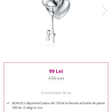
Reduceri
Cele mai noi
Cele mai vandute
Cele mai votate
Cu video
Pret
0 Lei - 100 Lei
100 Lei - 200 Lei
200 Lei - 300 Lei
300 Lei - 500 Lei
500 Lei - 1000 Lei
99 Lei
1000 Lei +
195 Lei
Economisesti:
96
Lei
BONUS o Bijuterie/Cadou de 150 lei la fiecare achizitie de peste
500 lei. O alegi in cos.