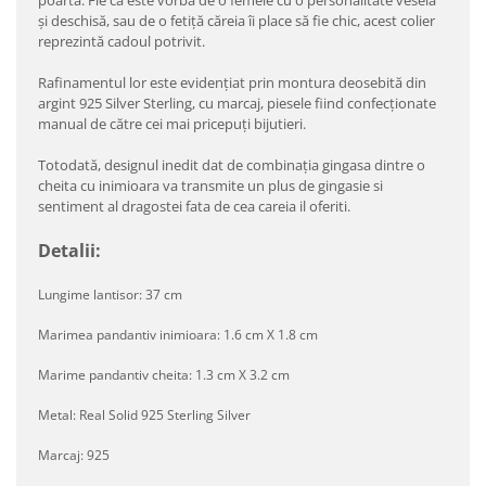
poartă. Fie că este vorba de o femeie cu o personalitate veselă
și deschisă, sau de o fetiță căreia îi place să fie chic, acest colier
reprezintă cadoul potrivit.
Rafinamentul lor este evidențiat prin montura deosebită din
argint 925 Silver Sterling, cu marcaj, piesele fiind confecționate
manual de către cei mai pricepuți bijutieri.
Totodată, designul inedit dat de combinația gingasa dintre o
cheita cu inimioara va transmite un plus de gingasie si
sentiment al dragostei fata de cea careia il oferiti.
Detalii:
Lungime lantisor: 37 cm
Marimea pandantiv inimioara: 1.6 cm X 1.8 cm
Marime pandantiv cheita: 1.3 cm X 3.2 cm
Metal: Real Solid 925 Sterling Silver
Marcaj: 925