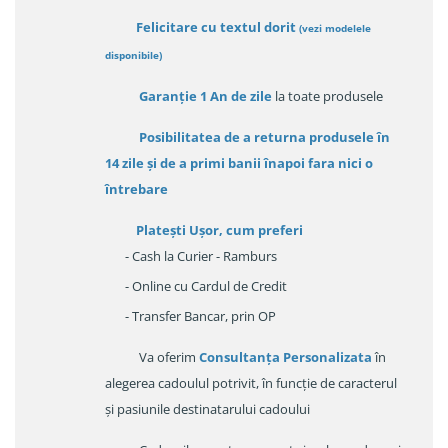
Felicitare cu textul dorit
(
vezi modelele
disponibile
)
Garanție
1 An de zile
la toate produsele
Posibilitatea de a returna produsele în
14 zile
și de a primi
banii înapoi fara nici o
întrebare
Platești Ușor
, cum preferi
- Cash la Curier - Ramburs
- Online cu Cardul de Credit
- Transfer Bancar, prin OP
Va oferim
Consultanța Personalizata
în
alegerea cadoulul potrivit, în funcție de caracterul
și pasiunile destinatarului cadoului