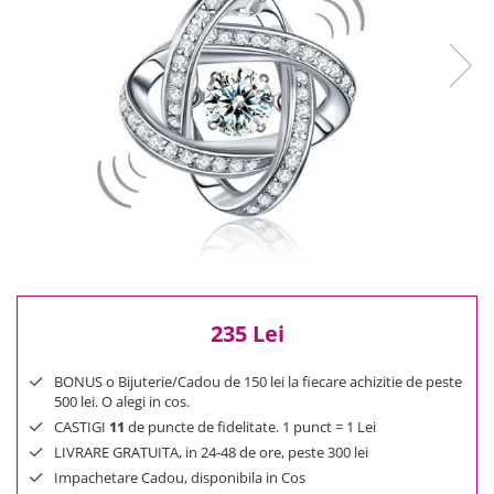
Reduceri
Cele mai noi
Cele mai vandute
Cele mai votate
Cu video
Pret
0 Lei - 100 Lei
100 Lei - 200 Lei
200 Lei - 300 Lei
300 Lei - 500 Lei
500 Lei - 1000 Lei
235 Lei
1000 Lei +
BONUS o Bijuterie/Cadou de 150 lei la fiecare achizitie de peste
500 lei. O alegi in cos.
CASTIGI
11
de puncte de fidelitate. 1 punct = 1 Lei
LIVRARE GRATUITA, in 24-48 de ore, peste 300 lei
Impachetare Cadou, disponibila in Cos