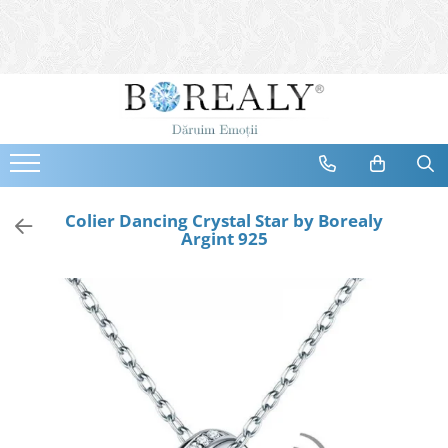
Bijuterii
Tipuri
Inele
Cercei
Bratari
Coliere
Colier Dancing Crystal Star by Borealy
Argint 925
Seturi
Brose
Tiare
Destinatari
Bijuterii Femei
Bijuterii Copii
Bijuterii Mirese
Selectii