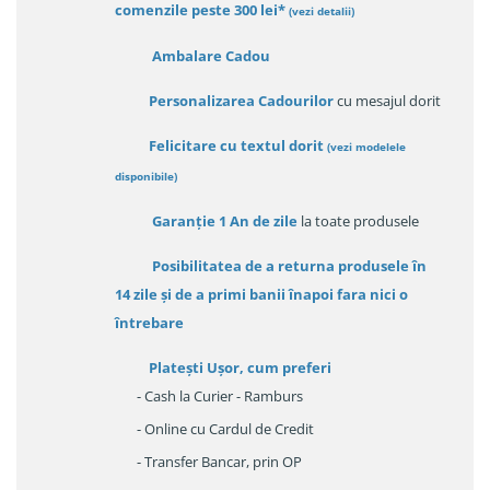
comenzile peste 300 lei*
(vezi detalii)
Ambalare Cadou
Personalizarea Cadourilor
cu mesajul dorit
Felicitare cu textul dorit
(
vezi modelele
disponibile
)
Garanție
1 An de zile
la toate produsele
Posibilitatea de a returna produsele în
14 zile
și de a primi
banii înapoi fara nici o
întrebare
Platești Ușor
, cum preferi
- Cash la Curier - Ramburs
- Online cu Cardul de Credit
- Transfer Bancar, prin OP