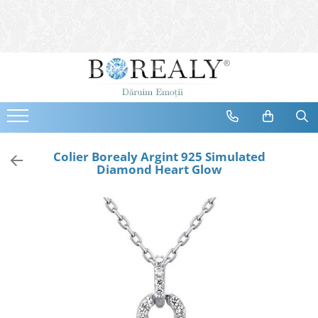
Bijuterii
Tipuri
Inele
Cercei
Bratari
Coliere
Colier Borealy Argint 925 Simulated
Diamond Heart Glow
Seturi
Brose
Tiare
Destinatari
Bijuterii Femei
Bijuterii Copii
Bijuterii Mirese
Selectii