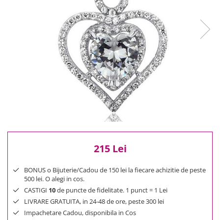
Reduceri
Cele mai noi
Cele mai vandute
Cele mai votate
Cu video
Pret
0 Lei - 100 Lei
100 Lei - 200 Lei
200 Lei - 300 Lei
300 Lei - 500 Lei
500 Lei - 1000 Lei
215 Lei
1000 Lei +
BONUS o Bijuterie/Cadou de 150 lei la fiecare achizitie de peste
500 lei. O alegi in cos.
CASTIGI
10
de puncte de fidelitate. 1 punct = 1 Lei
LIVRARE GRATUITA, in 24-48 de ore, peste 300 lei
Impachetare Cadou, disponibila in Cos