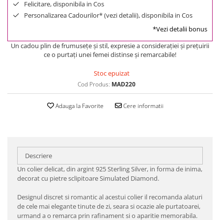
Felicitare, disponibila in Cos
Personalizarea Cadourilor* (vezi detalii), disponibila in Cos
*Vezi detalii bonus
Un cadou plin de frumuseţe şi stil, expresie a consideraţiei şi preţuirii
ce o purtaţi unei femei distinse şi remarcabile!
Stoc epuizat
Cod Produs:
MAD220
Adauga la Favorite
Cere informatii
Descriere
Un colier delicat, din argint 925 Sterling Silver, in forma de inima,
decorat cu pietre sclipitoare Simulated Diamond.
Designul discret si romantic al acestui colier il recomanda alaturi
de cele mai elegante tinute de zi, seara si ocazie ale purtatoarei,
urmand a o remarca prin rafinament si o aparitie memorabila.