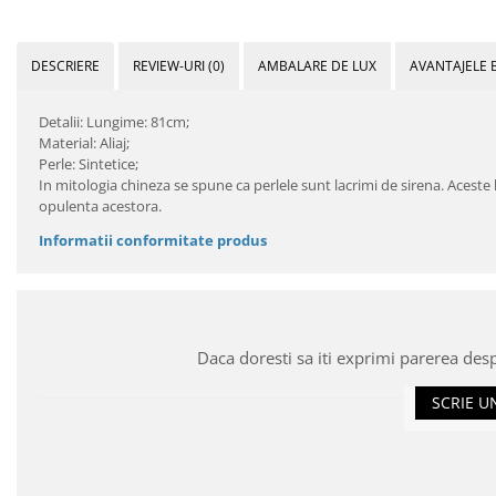
DESCRIERE
REVIEW-URI
(0)
AMBALARE DE LUX
AVANTAJELE 
Detalii: Lungime: 81cm;
Material: Aliaj;
Perle: Sintetice;
In mitologia chineza se spune ca perlele sunt lacrimi de sirena. Aceste b
opulenta acestora.
Informatii conformitate produs
Daca doresti sa iti exprimi parerea des
SCRIE U