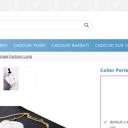
ERII
CADOURI FEMEI
CADOURI BARBATI
CADOURI SUB 10
intage Fashion Long
Colier Perl
BONUS o Bij
cos.