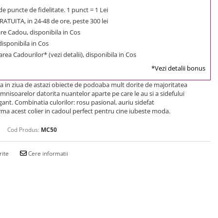
e puncte de fidelitate. 1 punct = 1 Lei
ATUITA, in 24-48 de ore, peste 300 lei
e Cadou, disponibila in Cos
 disponibila in Cos
rea Cadourilor* (vezi detalii), disponibila in Cos
*Vezi detalii bonus
ta in ziua de astazi obiecte de podoaba mult dorite de majoritatea
nisoarelor datorita nuantelor aparte pe care le au si a sidefului
gant.
Combinatia culorilor: rosu pasional, auriu sidefat
rma acest colier in cadoul perfect pentru cine iubeste moda.
Cod Produs:
MC50
rite
Cere informatii