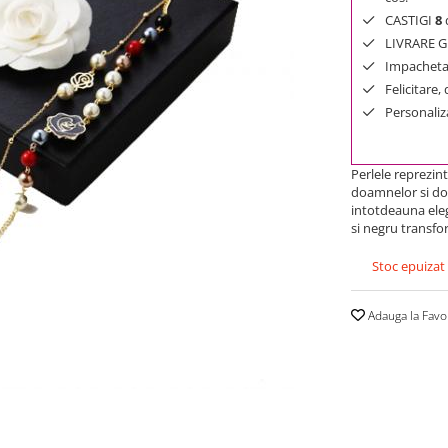
CASTIGI
8
d
LIVRARE GR
Impachetar
Felicitare,
Personaliza
Perlele reprezin
doamnelor si dom
intotdeauna ele
si negru transfo
Stoc epuizat
Adauga la Favo