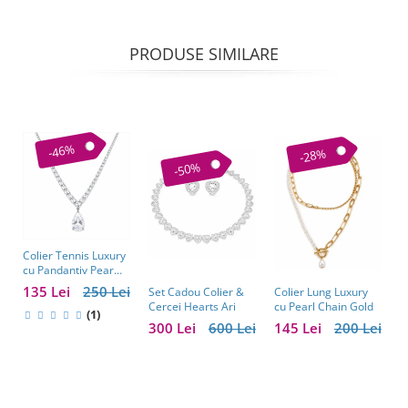
PRODUSE SIMILARE
-46%
-28%
-50%
Colier Tennis Luxury
C
cu Pandantiv Pear
–
Cut – Eleganță
c
135 Lei
250 Lei
1
Colier Lung Luxury
Set Cadou Colier &
Atemporală
cu Pearl Chain Gold
Cercei Hearts Ari
(1)
145 Lei
200 Lei
300 Lei
600 Lei