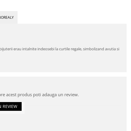
BOREALY
ijuterii erau intalnite indeosebi la curtile regale, simbolizand avutia si
pre acest produs poti adauga un review.
N REVIEW