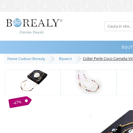
Bijuterii
Tipuri
Inele
BIJUT
Cercei
Colier Perle Coco Camelia V
Home Cadouri Borealy
Bijuterii
Bratari
Coliere
Seturi
Brose
Tiare
-47%
Destinatari
Bijuterii Femei
Bijuterii Copii