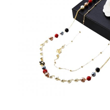
Bijuterii Mirese
Selectii
Reduceri
Cele mai noi
Cele mai vandute
Cele mai votate
Cu video
Pret
0 Lei - 100 Lei
100 Lei - 200 Lei
200 Lei - 300 Lei
300 Lei - 500 Lei
500 Lei - 1000 Lei
1000 Lei +