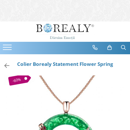
Bijuterii
Tipuri
Inele
Cercei
Bratari
Coliere
Colier Borealy Statement Flower Spring
Seturi
Brose
-60%
Tiare
Destinatari
Bijuterii Femei
Bijuterii Copii
Bijuterii Mirese
Selectii