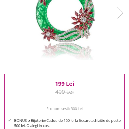
Reduceri
Cele mai noi
Cele mai vandute
Cele mai votate
Cu video
Pret
0 Lei - 100 Lei
100 Lei - 200 Lei
200 Lei - 300 Lei
300 Lei - 500 Lei
500 Lei - 1000 Lei
199 Lei
1000 Lei +
499 Lei
Economisesti:
300
Lei
BONUS o Bijuterie/Cadou de 150 lei la fiecare achizitie de peste
500 lei. O alegi in cos.