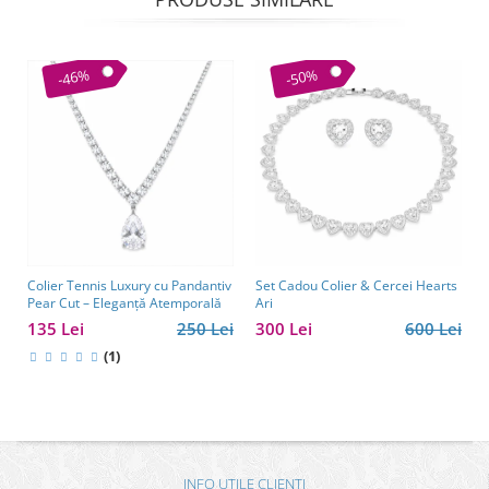
-46%
-50%
Colier Tennis Luxury cu Pandantiv
Set Cadou Colier & Cercei Hearts
Pear Cut – Eleganță Atemporală
Ari
135 Lei
250 Lei
300 Lei
600 Lei
(1)
INFO UTILE CLIENTI