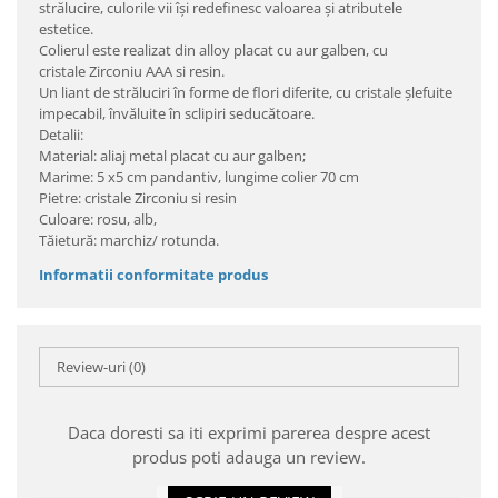
strălucire, culorile vii îşi redefinesc valoarea şi atributele
estetice.
Colierul este realizat din alloy placat cu aur galben, cu
cristale Zirconiu AAA si resin.
Un liant de străluciri în forme de flori diferite, cu cristale şlefuite
impecabil, învăluite în sclipiri seducătoare.
Detalii:
Material: aliaj metal placat cu aur galben;
Marime: 5 x5 cm pandantiv, lungime colier 70 cm
Pietre: cristale Zirconiu si resin
Culoare: rosu, alb,
Tăietură: marchiz/ rotunda.
Informatii conformitate produs
Review-uri
(0)
Daca doresti sa iti exprimi parerea despre acest
produs poti adauga un review.