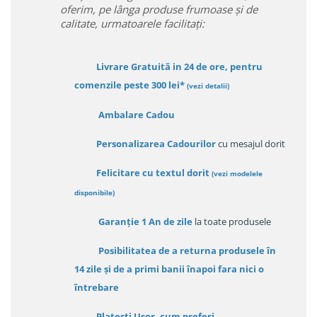
oferim, pe lânga produse frumoase și de
calitate, urmatoarele facilitați:
Livrare Gratuită in 24 de ore, pentru
comenzile peste 300 lei*
(vezi detalii)
Ambalare Cadou
Personalizarea Cadourilor
cu mesajul dorit
Felicitare cu textul dorit
(
vezi modelele
disponibile
)
Garanție
1 An de zile
la toate produsele
Posibilitatea de a returna produsele în
14 zile
și de a primi
banii înapoi fara nici o
întrebare
Platești Ușor
, cum preferi