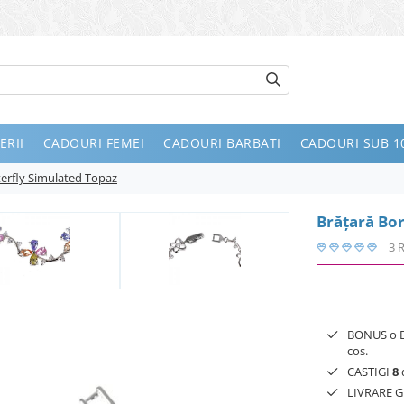
ERII
CADOURI FEMEI
CADOURI BARBATI
CADOURI SUB 10
terfly Simulated Topaz
Brăţară Bor
3 
BONUS o Bij
cos.
CASTIGI
8
d
LIVRARE GR