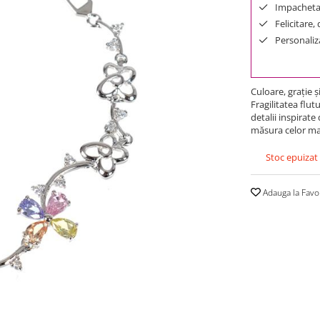
Impachetar
Felicitare,
Personaliza
Culoare, graţie ş
Fragilitatea flut
detalii inspirate
măsura celor mai
Stoc epuizat
Adauga la Favo