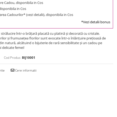
e Cadou, disponibila in Cos
 disponibila in Cos
rea Cadourilor* (vezi detalii), disponibila in Cos
*Vezi detalii bonus
i strălucire într-o brăţară placată cu platină şi decorată cu cristale.
urilor şi frumuseţea florilor sunt evocate într-o înlănţuire preţioasă de
 din natură, alcătuind o bijuterie de rară sensibilitate şi un cadou pe
 delicate femei!
Cod Produs:
BIJ10001
rite
Cere informatii