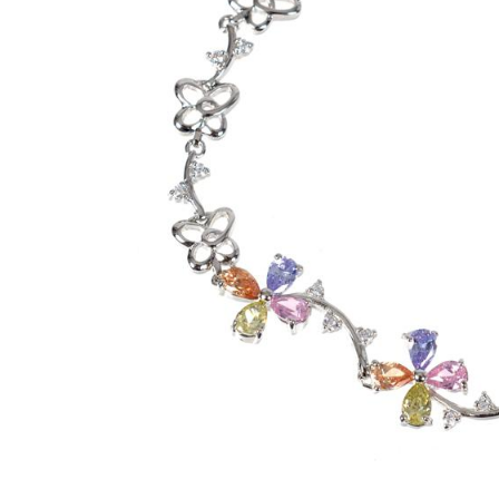
Bijuterii Mirese
Selectii
Reduceri
Cele mai noi
Cele mai vandute
Cele mai votate
Cu video
Pret
0 Lei - 100 Lei
100 Lei - 200 Lei
200 Lei - 300 Lei
300 Lei - 500 Lei
500 Lei - 1000 Lei
1000 Lei +