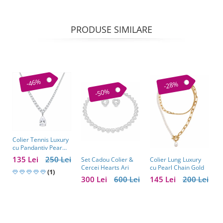
PRODUSE SIMILARE
-46%
-28%
-50%
Colier Tennis Luxury
C
cu Pandantiv Pear
–
Cut – Eleganță
c
135 Lei
250 Lei
1
Colier Lung Luxury
Set Cadou Colier &
Atemporală
cu Pearl Chain Gold
Cercei Hearts Ari
(1)
145 Lei
200 Lei
300 Lei
600 Lei