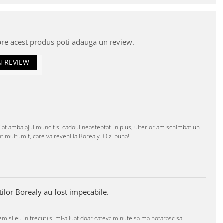
pre acest produs poti adauga un review.
N REVIEW
iat ambalajul muncit si cadoul neasteptat. in plus, ulterior am schimbat un
t multumit, care va reveni la Borealy. O zi buna!
ilor Borealy au fost impecabile.
sem si eu in trecut) si mi-a luat doar cateva minute sa ma hotarasc sa