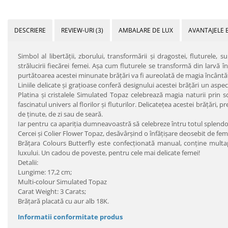
DESCRIERE
REVIEW-URI
(3)
AMBALARE DE LUX
AVANTAJELE 
Simbol al libertăţii, zborului, transformării şi dragostei, fluturele, 
strălucirii fiecărei femei. Aşa cum fluturele se transformă din larvă în 
purtătoarea acestei minunate brăţări va fi aureolată de magia încântăt
Liniile delicate şi graţioase conferă designului acestei brăţări un aspect
Platina şi cristalele Simulated Topaz celebrează magia naturii prin scl
fascinatul univers al florilor şi fluturilor. Delicateţea acestei brăţări, 
de ţinute, de zi sau de seară.
Iar pentru ca apariţia dumneavoastră să celebreze întru totul splendo
Cercei şi Colier Flower Topaz, desăvârşind o înfăţişare deosebit de fem
Brăţara Colours Butterfly este confecţionată manual, conţine multaprec
luxului. Un cadou de poveste, pentru cele mai delicate femei!
Detalii:
Lungime: 17,2 cm;
Multi-colour Simulated Topaz
Carat Weight: 3 Carats;
Brăţară placată cu aur alb 18K.
Informatii conformitate produs