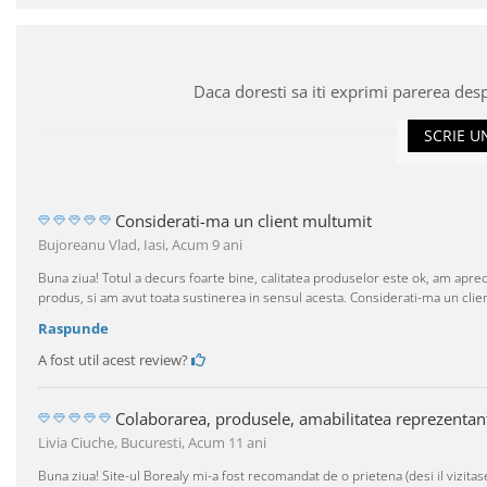
Daca doresti sa iti exprimi parerea des
SCRIE U
Considerati-ma un client multumit
Bujoreanu Vlad, Iasi,
Acum 9 ani
Buna ziua! Totul a decurs foarte bine, calitatea produselor este ok, am aprec
produs, si am avut toata sustinerea in sensul acesta. Considerati-ma un clien
Raspunde
A fost util acest review?
Colaborarea, produsele, amabilitatea reprezentant
Livia Ciuche, Bucuresti,
Acum 11 ani
Buna ziua! Site-ul Borealy mi-a fost recomandat de o prietena (desi il vizita