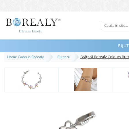
Bijuterii
Tipuri
Inele
BIJUT
Cercei
Brăţară Borealy Colours But
Home Cadouri Borealy
Bijuterii
Bratari
Coliere
Seturi
Brose
Tiare
Destinatari
Bijuterii Femei
Bijuterii Copii