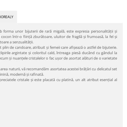
BOREALY
sub forma unor bijuterii de rară migală, este expresia personalităţii şi
cocon într-o fiinţă zburătoare, uluitor de fragilă şi frumoasă, la fel şi
oare a senzualităţii.
 plin de candoare, atribuit şi femeii care afişează o astfel de bijuterie.
ipirile argintate şi coloritul cald, întreaga piesă ducând cu gândul la
precum şi nuanţele cristalelor o fac uşor de asortat alături de o varietate
area naturii, vă recomandăm asortatea acestei brăţări cu delicatul set
inină, modernă şi rafinată.
iatele cristale şi este placată cu platină, un alt atribut esenţial al