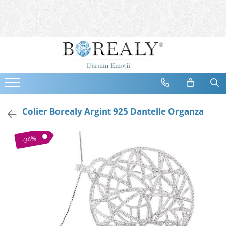
Bijuterii
Tipuri
Inele
Cercei
Bratari
Coliere
Colier Borealy Argint 925 Dantelle Organza
Seturi
Brose
-34%
Tiare
Destinatari
Bijuterii Femei
Bijuterii Copii
Bijuterii Mirese
Selectii