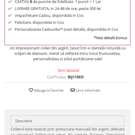
CASTIGI
9
de puncte de fidelitate. 1 punct = 1 Lei
LIVRARE GRATUITA, in 24-48 de ore, peste 300 lei
Impachetare Cadou, disponibila in Cos
Felicitare, disponibila in Cos
Personalizarea Cadourilor* (vezi detalii), disponibila in Cos
*Vezi detalii bonus
Un impresionant colier din argint, ţesut într-o dantelă rotundă cu
sclipiri de diamant, menit să reflecte întru totul frumuseţea,
personalitatea şi stilul purtătoarei sale!
Stoc epuizat
Cod Produs:
BIJ110ED
Adauga la Favorite
Cere informatii
Descriere
Colierul este realizat prin prelucrare manuală din argint, delicata
sa structură înlănţuind şiruri de cristale Zirconiu Simulated