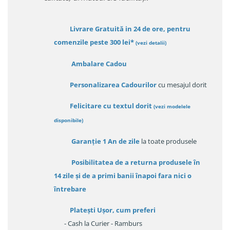
Livrare Gratuită in 24 de ore, pentru
comenzile peste 300 lei*
(vezi detalii)
Ambalare Cadou
Personalizarea Cadourilor
cu mesajul dorit
Felicitare cu textul dorit
(
vezi modelele
disponibile
)
Garanție
1 An de zile
la toate produsele
Posibilitatea de a returna produsele în
14 zile
și de a primi
banii înapoi fara nici o
întrebare
Platești Ușor
, cum preferi
- Cash la Curier - Ramburs