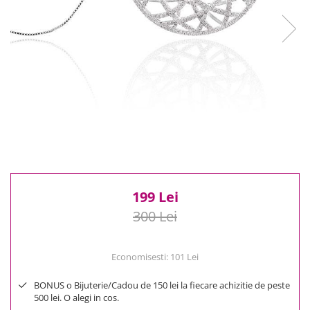
Reduceri
Cele mai noi
Cele mai vandute
Cele mai votate
Cu video
Pret
0 Lei - 100 Lei
100 Lei - 200 Lei
200 Lei - 300 Lei
300 Lei - 500 Lei
500 Lei - 1000 Lei
199 Lei
1000 Lei +
300 Lei
Economisesti:
101
Lei
BONUS o Bijuterie/Cadou de 150 lei la fiecare achizitie de peste
500 lei. O alegi in cos.