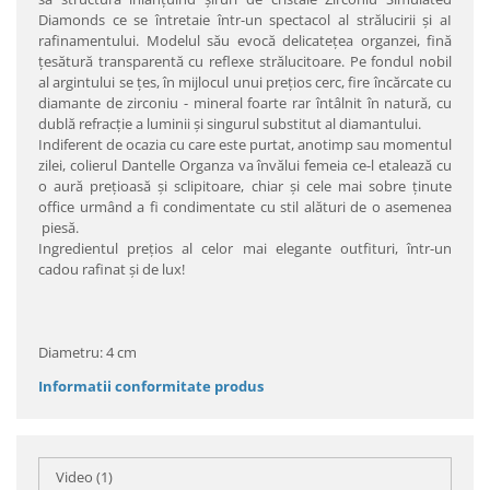
Diamonds ce se întretaie într-un spectacol al strălucirii şi aI
rafinamentului. Modelul său evocă delicateţea organzei, fină
ţesătură transparentă cu reflexe strălucitoare. Pe fondul nobil
al argintului se ţes, în mijlocul unui preţios cerc, fire încărcate cu
diamante de zirconiu - mineral foarte rar întâlnit în natură, cu
dublă refracţie a luminii şi singurul substitut al diamantului.
Indiferent de ocazia cu care este purtat, anotimp sau momentul
zilei, colierul Dantelle Organza va învălui femeia ce-l etalează cu
o aură preţioasă şi sclipitoare, chiar şi cele mai sobre ţinute
office urmând a fi condimentate cu stil alături de o asemenea
piesă.
Ingredientul preţios al celor mai elegante outfituri, într-un
cadou rafinat şi de lux!
Diametru: 4 cm
Informatii conformitate produs
Video
(1)