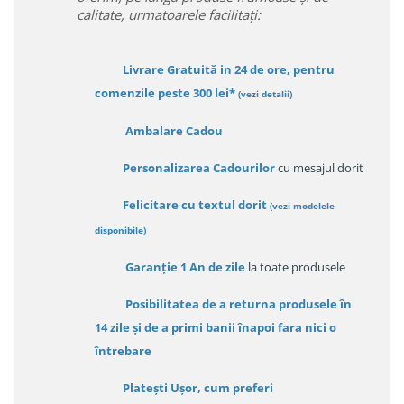
calitate, urmatoarele facilitați:
Livrare Gratuită in 24 de ore, pentru
comenzile peste 300 lei*
(vezi detalii)
Ambalare Cadou
Personalizarea Cadourilor
cu mesajul dorit
Felicitare cu textul dorit
(
vezi modelele
disponibile
)
Garanție
1 An de zile
la toate produsele
Posibilitatea de a returna produsele în
14 zile
și de a primi
banii înapoi fara nici o
întrebare
Platești Ușor
, cum preferi