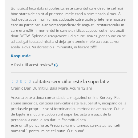
Buna ziua! Incantata si coplesita, este cuvantul care descrie cel mai
bine starea de spirit al prietenei mele cand a primit cadoul meu.A
fost declarat cel mai frumos cadou,de catre toate prietenele noastre
care au participat la aniversare(inclusiv de angajatii restaurantului in
care eram:)))).In momentul in care,s-a ridicat capacul cutiei, s-a auzit
doar :WOW. Splendid aranjamentul din cutie. Asa ca ,pot spune ca ne-
ati castigat toata admiratia si deja ,prietenele mele au spus ca vor
apela la dvs. Va doresc o zi minunata, in fiecare zi!!!!!
Raspunde
A fost util acest review?
calitatea serviciilor este la superlativ
Crainic Dan Dumitru, Baia Mare,
Acum 12 ani
Aceasta este a doua comanda de la magazinul online Borealy. Pot
spune sincer ca, calitatea serviciilor este la superlativ, incepand de la
produsele propriu zise si terminand cu metoda de ambalare. Cutiile
de bijuterii si cutiile cadou sunt superbe, asta am auzit de la
persoana la care le-am daruit. Promtitudinea
este un alt punct forte. Vreau sa va multumesc ca existati, sunteti
numarul 1 pentru mine cel putin. O zi buna!