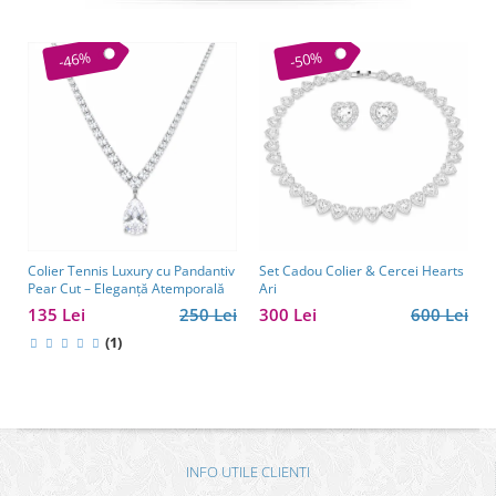
-46%
-50%
Colier Tennis Luxury cu Pandantiv
Set Cadou Colier & Cercei Hearts
Pear Cut – Eleganță Atemporală
Ari
135 Lei
250 Lei
300 Lei
600 Lei
(1)
INFO UTILE CLIENTI