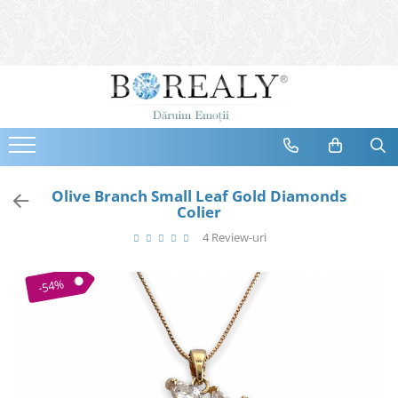
Bijuterii
Tipuri
Inele
Cercei
Bratari
Coliere
Olive Branch Small Leaf Gold Diamonds
Colier
Seturi
4 Review-uri
Brose
Tiare
-54%
Destinatari
Bijuterii Femei
Bijuterii Copii
Bijuterii Mirese
Selectii