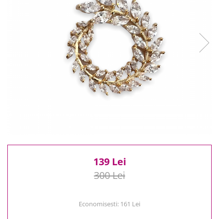
Reduceri
Cele mai noi
Cele mai vandute
Cele mai votate
Cu video
Pret
0 Lei - 100 Lei
100 Lei - 200 Lei
200 Lei - 300 Lei
300 Lei - 500 Lei
500 Lei - 1000 Lei
1000 Lei +
139 Lei
300 Lei
Economisesti:
161
Lei