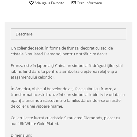
Adauga la Favorite
Cere informatii
Descriere
Un colier deosebit, în formă de frunză, decorat cu zeci de
cristale Simulated Diamond, pentru o strălucire de vis.
Frunza este în Japonia și China un simbol al îndrăgostiților și al
iubirii, fiind dăruită pentru a simboliza creșterea relației și a
atașamentului celor doi.
În America, obiceiul berzelor de a-și face cuibul cu frunze, a
transformat aceste frunze într-un simbol al iubirii ivite odata cu
apariția unui nou născut într-o familie, dăruindu-i-se un astfel
de colier unei viitoare mame.
Colierul este lucrat cu cristale Simulated Diamonds, placat cu
aur 18K White Gold Plated.
Dimensiuni: