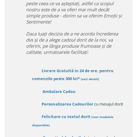
peste ceea ce va așteptați, astfel ca scopul
nostru este de a va oferi mai mult decât
simple produse - dorim sa va oferim Emoții și
Sentimente!
Daca luați decizia de a ne acorda încrederea
dvs și de a alege cadoul dorit de la noi, va
oferim, pe lânga produse frumoase și de
calitate, urmatoarele facilitați:
Livrare Gratuită in 24 de ore, pentru
comenzile peste 300 lei*
(vezi detalii)
Ambalare Cadou
Personalizarea Cadourilor
cu mesajul dorit
Felicitare cu textul dorit
(
vezi modelele
disponibile
)