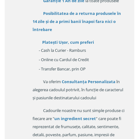
Garanție
1 An de zile
la toate produsele
Posibilitatea de a returna produsele în
14 zile
și de a primi
banii înapoi fara nici o
întrebare
Platești Ușor
, cum preferi
- Cash la Curier - Ramburs
- Online cu Cardul de Credit
- Transfer Bancar, prin OP
Va oferim
Consultanța Personalizata
în
alegerea cadoulul potrivit, în funcție de caracterul
și pasiunile destinatarului cadoului
Cadourile noastre nu sunt simple produse ci
fiecare are "
un ingredient secret
" care poate fi
reprezentat de frumusețe, calitate, sentimente,
detalii, poveste, parfum, pasiune, impresii de