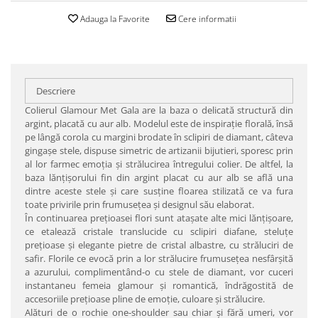
Adauga la Favorite
Cere informatii
Descriere
Colierul Glamour Met Gala are la baza o delicată structură din
argint, placată cu aur alb. Modelul este de inspiraţie florală, însă
pe lângă corola cu margini brodate în sclipiri de diamant, câteva
gingaşe stele, dispuse simetric de artizanii bijutieri, sporesc prin
al lor farmec emoţia şi strălucirea întregului colier. De altfel, la
baza lănţişorului fin din argint placat cu aur alb se află una
dintre aceste stele şi care susţine floarea stilizată ce va fura
toate privirile prin frumuseţea şi designul său elaborat.
În continuarea preţioasei flori sunt ataşate alte mici lănţişoare,
ce etalează cristale translucide cu sclipiri diafane, steluţe
preţioase şi elegante pietre de cristal albastre, cu străluciri de
safir. Florile ce evocă prin a lor strălucire frumuseţea nesfârşită
a azurului, complimentând-o cu stele de diamant, vor cuceri
instantaneu femeia glamour şi romantică, îndrăgostită de
accesoriile preţioase pline de emoţie, culoare şi strălucire.
Alături de o rochie one-shoulder sau chiar şi fără umeri, vor