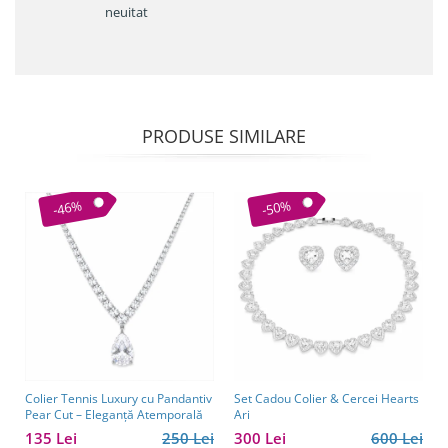
neuitat
PRODUSE SIMILARE
-46%
-50%
Colier Tennis Luxury cu Pandantiv
Set Cadou Colier & Cercei Hearts
Pear Cut – Eleganță Atemporală
Ari
135 Lei
250 Lei
300 Lei
600 Lei