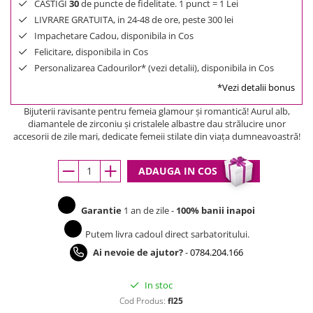
CASTIGI
30
de puncte de fidelitate. 1 punct = 1 Lei
LIVRARE GRATUITA, in 24-48 de ore, peste 300 lei
Impachetare Cadou, disponibila in Cos
Felicitare, disponibila in Cos
Personalizarea Cadourilor* (vezi detalii), disponibila in Cos
*Vezi detalii bonus
Bijuterii ravisante pentru femeia glamour şi romantică! Aurul alb,
diamantele de zirconiu şi cristalele albastre dau strălucire unor
accesorii de zile mari, dedicate femeii stilate din viaţa dumneavoastră!
ADAUGA IN COS
Garantie
1 an de zile -
100% banii inapoi
Putem livra cadoul direct sarbatoritului.
Ai nevoie de ajutor?
-
0784.204.166
In stoc
Cod Produs:
fl25