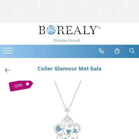
Bijuterii
Tipuri
Inele
Cercei
Bratari
Coliere
Colier Glamour Met Gala
Seturi
Brose
-50%
Tiare
Destinatari
Bijuterii Femei
Bijuterii Copii
Bijuterii Mirese
Selectii