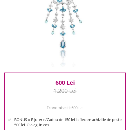
Reduceri
Cele mai noi
Cele mai vandute
Cele mai votate
Cu video
Pret
0 Lei - 100 Lei
100 Lei - 200 Lei
200 Lei - 300 Lei
300 Lei - 500 Lei
500 Lei - 1000 Lei
600 Lei
1000 Lei +
1.200 Lei
Economisesti:
600
Lei
BONUS o Bijuterie/Cadou de 150 lei la fiecare achizitie de peste
500 lei. O alegi in cos.