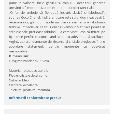
pune în valoare liniile gâtului şi chipului, decolteul generos
urmând a fi monopolizat de exuberantul colier Met Gala.
„O femeie trebuie să fie două lucruri: clasică şi fabuloasă”,
spunea Coco Chanel. Indiferent care este stilul dumneavoastră,
reiterăm noi, glamour, modernă, clasică sau retro – fabuloasă
trebuie, într-adevăr, să fiţi. Colierul Glamour Met Gala poartă în
sclipirile sale preţioase fabulosul la care visaţi, aşa că mizaţi pe
bijuteriile perfecte atunci când vreţi, cu adevărat, să străluciţi.
Argint, aur alb, diamante de zirconiu şi cristale preţioase, într-o
abordare statement, pentru momente cu adevărat
memorabile.
Dimensiuni
:
Lungime Pandantiv: 15 cm
Material: placat cu aur alb.
Pietre: cristale de zirconiu.
Culoare: bleu.
Claritate: excelenta.
Taietura: picatura/ rotunda.
Informatii conformitate produs