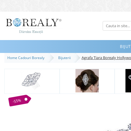
Bijuterii
Tipuri
Inele
BIJUT
Cercei
Agrafa Tiara Borealy Hollyw
Home Cadouri Borealy
Bijuterii
Bratari
Coliere
Seturi
Brose
Tiare
-55%
Destinatari
Bijuterii Femei
Bijuterii Copii