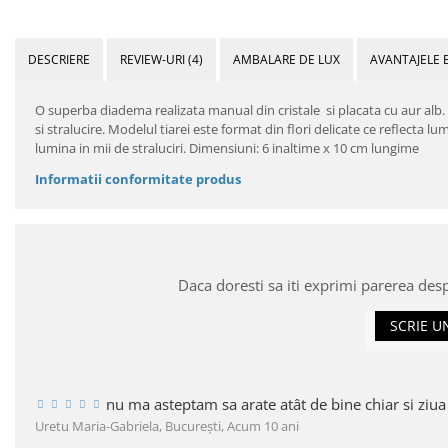
DESCRIERE
REVIEW-URI
(4)
AMBALARE DE LUX
AVANTAJELE 
O superba diadema realizata manual din cristale si placata cu aur alb. 
si stralucire. Modelul tiarei este format din flori delicate ce reflecta lu
lumina in mii de straluciri. Dimensiuni: 6 inaltime x 10 cm lungime
Informatii conformitate produs
Daca doresti sa iti exprimi parerea des
SCRIE U
nu ma asteptam sa arate atât de bine chiar si ziua
Uretu Maria-Gabriela, Bucureşti,
Acum 10 ani