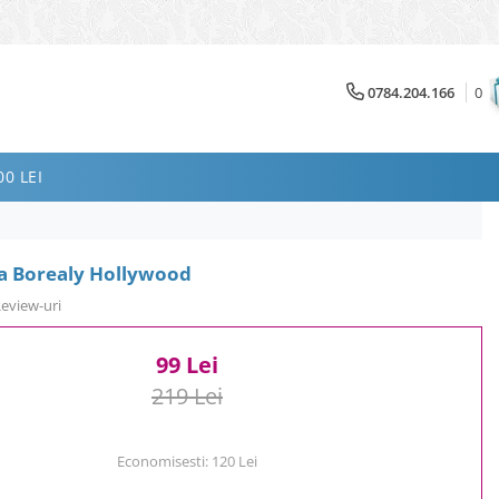
0784.204.166
0
0 LEI
ra Borealy Hollywood
Review-uri
99 Lei
219 Lei
Economisesti:
120
Lei