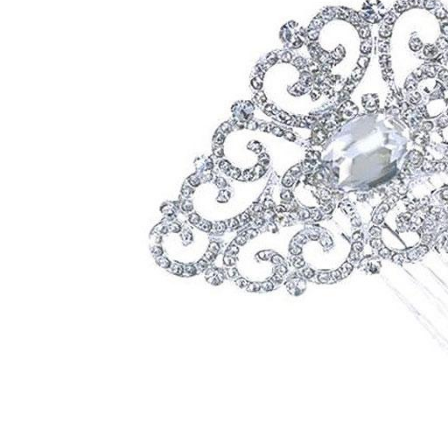
Bijuterii Mirese
Selectii
Reduceri
Cele mai noi
Cele mai vandute
Cele mai votate
Cu video
Pret
0 Lei - 100 Lei
100 Lei - 200 Lei
200 Lei - 300 Lei
300 Lei - 500 Lei
500 Lei - 1000 Lei
1000 Lei +