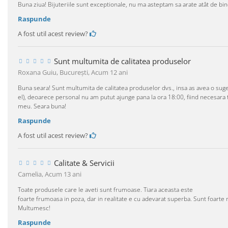
Buna ziua! Bijuteriile sunt exceptionale, nu ma asteptam sa arate atât de bin
Raspunde
A fost util acest review?
Sunt multumita de calitatea produselor
Roxana Guiu, Bucureşti,
Acum 12 ani
Buna seara! Sunt multumita de calitatea produselor dvs., insa as avea o suges
el), deoarece personal nu am putut ajunge pana la ora 18:00, fiind necesar
meu. Seara buna!
Raspunde
A fost util acest review?
Calitate & Servicii
Camelia,
Acum 13 ani
Toate produsele care le aveti sunt frumoase. Tiara aceasta este
foarte frumoasa in poza, dar in realitate e cu adevarat superba. Sunt foar
Multumesc!
Raspunde