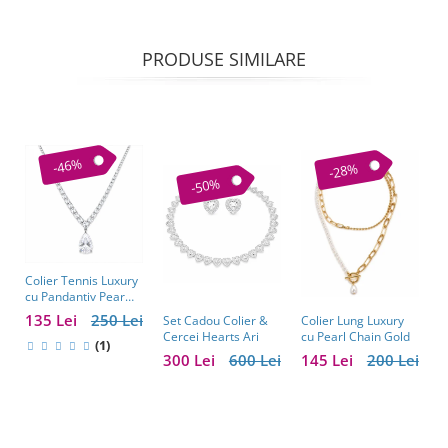
PRODUSE SIMILARE
-46%
-28%
-50%
Colier Tennis Luxury
C
cu Pandantiv Pear
–
Cut – Eleganță
c
135 Lei
250 Lei
1
Colier Lung Luxury
Set Cadou Colier &
Atemporală
cu Pearl Chain Gold
Cercei Hearts Ari
(1)
145 Lei
200 Lei
300 Lei
600 Lei