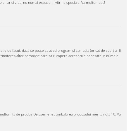
e chiar si ziua, nu numai expuse in vitrine speciale. Va multumesc!
tie de facut: daca se poate sa aveti program si sambata (oricat de scurt ar fi
a trimiterea altor persoane care sa cumpere accesoriile necesare in numele
te multumita de produs.De asemenea ambalarea produsului merita nota 10. Va