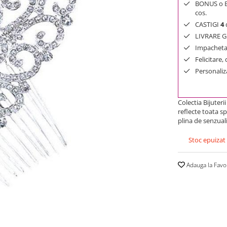
BONUS o Bij
cos.
CASTIGI
4
d
LIVRARE GR
Impachetar
Felicitare,
Personaliza
Colectia Bijuteri
reflecte toata s
plina de senzuali
Stoc epuizat
Adauga la Favo