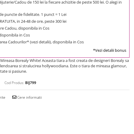
uterie/Cadou de 150 lei la fiecare achizitie de peste 500 lei. O alegi in
e puncte de fidelitate. 1 punct = 1 Lei
ATUITA, in 24-48 de ore, peste 300 lei
e Cadou, disponibila in Cos
 disponibila in Cos
rea Cadourilor* (vezi detalii), disponibila in Cos
*Vezi detalii bonus
i Mireasa Borealy White! Aceasta tiara a fost creata de designeri Borealy sa
plendoarea si stralucirea hollywoodiana. Este o tiara de mireasa glamour,
tate si pasiune.
Cod Produs:
BIJ799
rite
Cere informatii