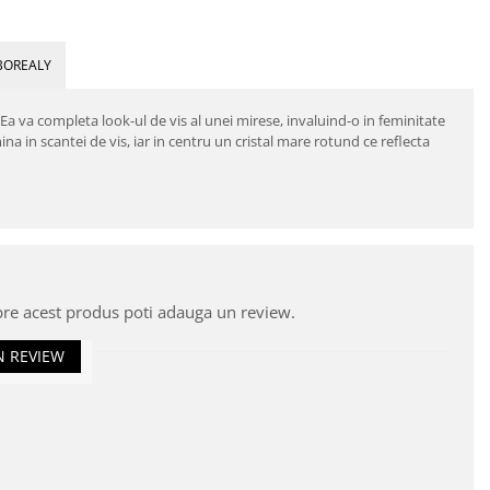
BOREALY
Ea va completa look-ul de vis al unei mirese, invaluind-o in feminitate
mina in scantei de vis, iar in centru un cristal mare rotund ce reflecta
pre acest produs poti adauga un review.
N REVIEW