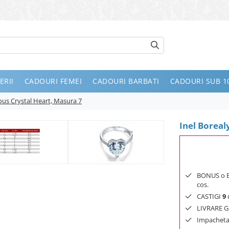
ERII
CADOURI FEMEI
CADOURI BARBATI
CADOURI SUB 10
ious Crystal Heart, Masura 7
Inel Boreal
BONUS o Bij
cos.
CASTIGI
9
d
LIVRARE GR
Impachetar