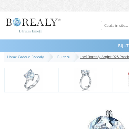
Bijuterii
Tipuri
Inele
BIJUT
Cercei
Inel Borealy Argint 925 Prec
Home Cadouri Borealy
Bijuterii
Bratari
Coliere
Seturi
Brose
Tiare
Destinatari
Bijuterii Femei
Bijuterii Copii