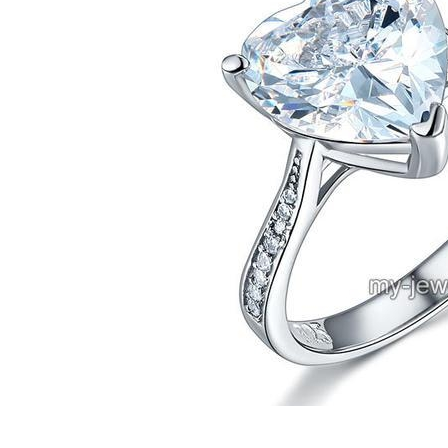
Bijuterii Mirese
Selectii
Reduceri
Cele mai noi
Cele mai vandute
Cele mai votate
Cu video
Pret
0 Lei - 100 Lei
100 Lei - 200 Lei
200 Lei - 300 Lei
300 Lei - 500 Lei
500 Lei - 1000 Lei
1000 Lei +