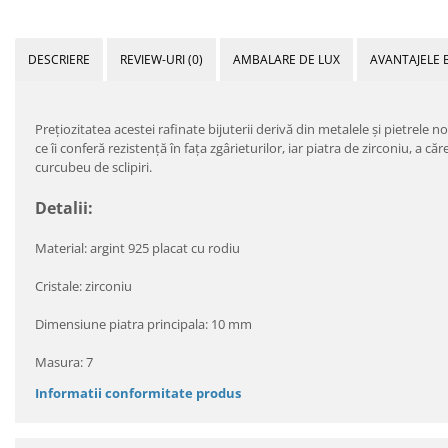
DESCRIERE
REVIEW-URI
(0)
AMBALARE DE LUX
AVANTAJELE 
Preţiozitatea acestei rafinate bijuterii derivă din metalele şi pietrele 
ce îi conferă rezistenţă în faţa zgârieturilor, iar piatra de zirconiu, a 
curcubeu de sclipiri.
Detalii:
Material: argint 925 placat cu rodiu
Cristale: zirconiu
Dimensiune piatra principala: 10 mm
Masura: 7
Informatii conformitate produs