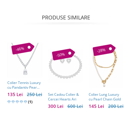
PRODUSE SIMILARE
-46%
-28%
-50%
Colier Tennis Luxury
C
cu Pandantiv Pear
–
Cut – Eleganță
c
135 Lei
250 Lei
1
Colier Lung Luxury
Set Cadou Colier &
Atemporală
cu Pearl Chain Gold
Cercei Hearts Ari
(1)
145 Lei
200 Lei
300 Lei
600 Lei