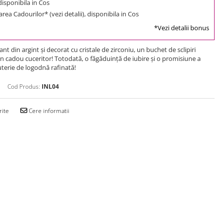
 disponibila in Cos
rea Cadourilor* (vezi detalii), disponibila in Cos
*Vezi detalii bonus
nt din argint şi decorat cu cristale de zirconiu, un buchet de sclipiri
un cadou cuceritor! Totodată, o făgăduinţă de iubire şi o promisiune a
ijuterie de logodnă rafinată!
Cod Produs:
INL04
rite
Cere informatii