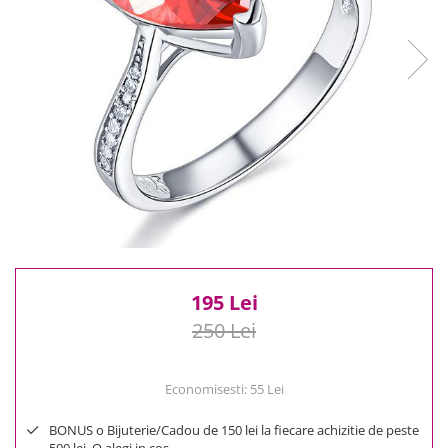
Reduceri
Cele mai noi
Cele mai vandute
Cele mai votate
Cu video
Pret
0 Lei - 100 Lei
100 Lei - 200 Lei
200 Lei - 300 Lei
300 Lei - 500 Lei
500 Lei - 1000 Lei
195 Lei
1000 Lei +
250 Lei
Economisesti:
55
Lei
BONUS o Bijuterie/Cadou de 150 lei la fiecare achizitie de peste