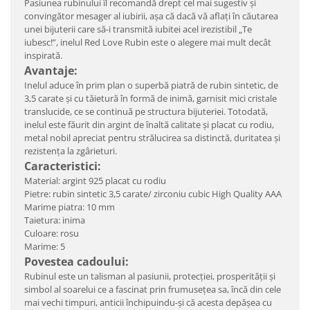
Pasiunea rubinului îl recomandă drept cel mai sugestiv şi
convingător mesager al iubirii, aşa că dacă vă aflaţi în căutarea
unei bijuterii care să-i transmită iubitei acel irezistibil „Te
iubesc!”, inelul Red Love Rubin este o alegere mai mult decât
inspirată.
Avantaje:
Inelul aduce în prim plan o superbă piatră de rubin sintetic, de
3,5 carate şi cu tăietură în formă de inimă, garnisit mici cristale
translucide, ce se continuă pe structura bijuteriei. Totodată,
inelul este făurit din argint de înaltă calitate şi placat cu rodiu,
metal nobil apreciat pentru strălucirea sa distinctă, duritatea şi
rezistenţa la zgârieturi.
Caracteristici:
Material: argint 925 placat cu rodiu
Pietre: rubin sintetic 3,5 carate/ zirconiu cubic High Quality AAA
Marime piatra: 10 mm
Taietura: inima
Culoare: rosu
Marime: 5
Povestea cadoului:
Rubinul este un talisman al pasiunii, protecţiei, prosperităţii şi
simbol al soarelui ce a fascinat prin frumuseţea sa, încă din cele
mai vechi timpuri, anticii închipuindu-şi că acesta depăşea cu