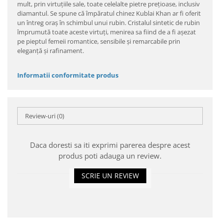
mult, prin virtuţiile sale, toate celelalte pietre preţioase, inclusiv
diamantul. Se spune că împăratul chinez Kublai Khan ar fi oferit
un întreg oraş în schimbul unui rubin. Cristalul sintetic de rubin
împrumută toate aceste virtuţi, menirea sa fiind de a fi aşezat
pe pieptul femeii romantice, sensibile şi remarcabile prin
eleganţă şi rafinament.
Informatii conformitate produs
Review-uri
(0)
Daca doresti sa iti exprimi parerea despre acest
produs poti adauga un review.
SCRIE UN REVIEW