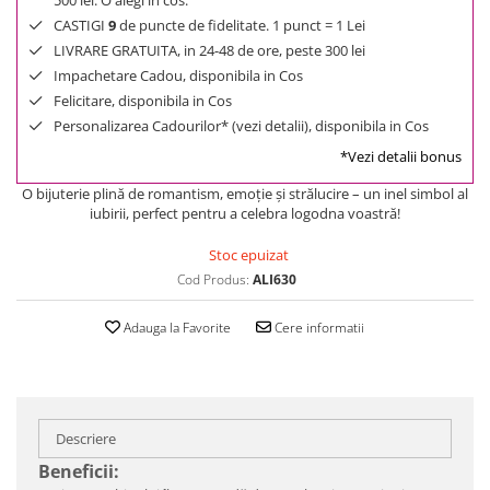
500 lei. O alegi in cos.
CASTIGI
9
de puncte de fidelitate. 1 punct = 1 Lei
LIVRARE GRATUITA, in 24-48 de ore, peste 300 lei
Impachetare Cadou, disponibila in Cos
Felicitare, disponibila in Cos
Personalizarea Cadourilor* (vezi detalii), disponibila in Cos
*Vezi detalii bonus
O bijuterie plină de romantism, emoţie şi strălucire – un inel simbol al
iubirii, perfect pentru a celebra logodna voastră!
Stoc epuizat
Cod Produs:
ALI630
Adauga la Favorite
Cere informatii
Descriere
Beneficii: