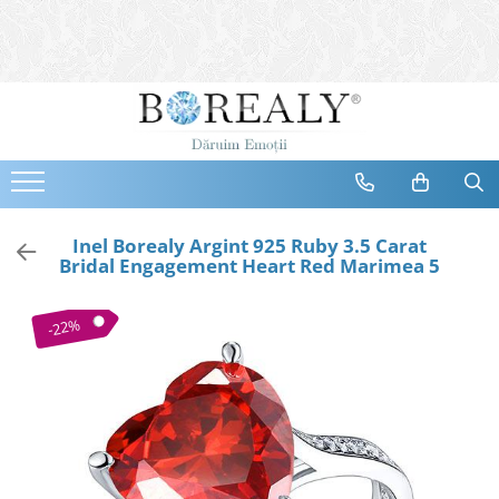
Bijuterii
Tipuri
Inele
Cercei
Bratari
Coliere
Inel Borealy Argint 925 Ruby 3.5 Carat
Bridal Engagement Heart Red Marimea 5
Seturi
Brose
-22%
Tiare
Destinatari
Bijuterii Femei
Bijuterii Copii
Bijuterii Mirese
Selectii