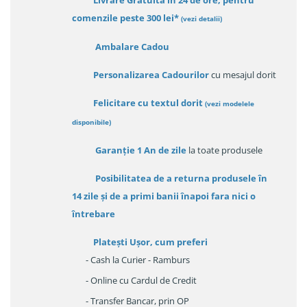
Livrare Gratuită in 24 de ore, pentru
comenzile peste 300 lei*
(vezi detalii)
Ambalare Cadou
Personalizarea Cadourilor
cu mesajul dorit
Felicitare cu textul dorit
(
vezi modelele
disponibile
)
Garanție
1 An de zile
la toate produsele
Posibilitatea de a returna produsele în
14 zile
și de a primi
banii înapoi fara nici o
întrebare
Platești Ușor
, cum preferi
- Cash la Curier - Ramburs
- Online cu Cardul de Credit
- Transfer Bancar, prin OP