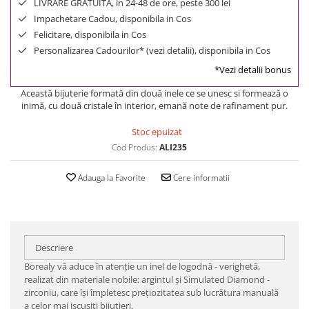
LIVRARE GRATUITA, in 24-48 de ore, peste 300 lei
Impachetare Cadou, disponibila in Cos
Felicitare, disponibila in Cos
Personalizarea Cadourilor* (vezi detalii), disponibila in Cos
*Vezi detalii bonus
Această bijuterie formată din două inele ce se unesc si formează o
inimă, cu două cristale în interior, emană note de rafinament pur.
Stoc epuizat
Cod Produs:
ALI235
Adauga la Favorite
Cere informatii
Descriere
Borealy vă aduce în atenţie un inel de logodnă - verighetă,
realizat din materiale nobile: argintul şi Simulated Diamond -
zirconiu, care îşi împletesc preţiozitatea sub lucrătura manuală
a celor mai iscusiţi bijutieri.