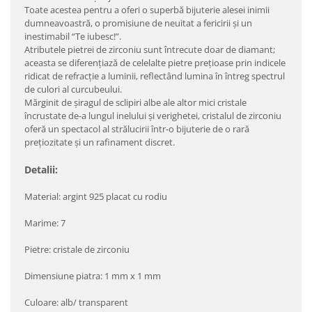
Toate acestea pentru a oferi o superbă bijuterie alesei inimii
dumneavoastră, o promisiune de neuitat a fericirii şi un
inestimabil “Te iubesc!”.
Atributele pietrei de zirconiu sunt întrecute doar de diamant;
aceasta se diferenţiază de celelalte pietre preţioase prin indicele
ridicat de refracţie a luminii, reflectând lumina în întreg spectrul
de culori al curcubeului.
Mărginit de şiragul de sclipiri albe ale altor mici cristale
încrustate de-a lungul inelului şi verighetei, cristalul de zirconiu
oferă un spectacol al strălucirii într-o bijuterie de o rară
preţiozitate şi un rafinament discret.
Detalii:
Material: argint 925 placat cu rodiu
Marime: 7
Pietre: cristale de zirconiu
Dimensiune piatra: 1 mm x 1 mm
Culoare: alb/ transparent