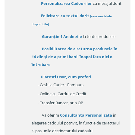
Personalizarea Cadourilor
cu mesajul dorit
Felicitare cu textul dorit
(
vezi modelele
disponibile
)
Garanție
1 An de zile
la toate produsele
Posibilitatea de a returna produsele în
14 zile
și de a primi
banii înapoi fara nici o
întrebare
Platești Ușor
, cum preferi
- Cash la Curier - Ramburs
- Online cu Cardul de Credit
- Transfer Bancar, prin OP
Va oferim
Consultanța Personalizata
în
alegerea cadoulul potrivit, în funcție de caracterul
și pasiunile destinatarului cadoului