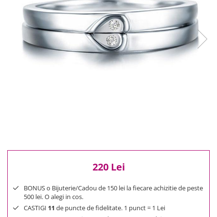
Reduceri
Cele mai noi
Cele mai vandute
Cele mai votate
Cu video
Pret
0 Lei - 100 Lei
100 Lei - 200 Lei
200 Lei - 300 Lei
300 Lei - 500 Lei
500 Lei - 1000 Lei
1000 Lei +
220 Lei
BONUS o Bijuterie/Cadou de 150 lei la fiecare achizitie de peste
500 lei. O alegi in cos.
CASTIGI
11
de puncte de fidelitate. 1 punct = 1 Lei