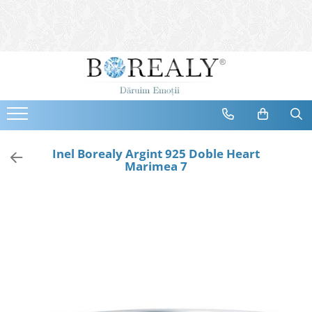
Bijuterii
Tipuri
Inele
Cercei
Bratari
Coliere
Inel Borealy Argint 925 Doble Heart
Marimea 7
Seturi
Brose
Tiare
Destinatari
Bijuterii Femei
Bijuterii Copii
Bijuterii Mirese
Selectii