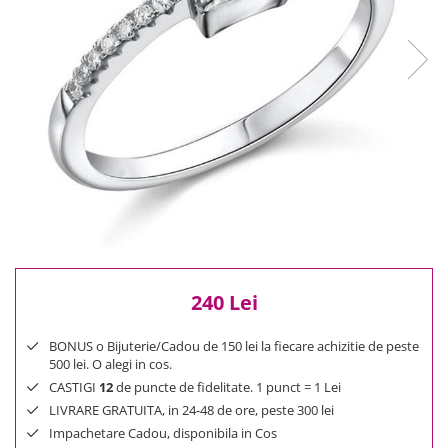
Reduceri
Cele mai noi
Cele mai vandute
Cele mai votate
Cu video
Pret
0 Lei - 100 Lei
100 Lei - 200 Lei
200 Lei - 300 Lei
300 Lei - 500 Lei
500 Lei - 1000 Lei
240 Lei
1000 Lei +
BONUS o Bijuterie/Cadou de 150 lei la fiecare achizitie de peste
500 lei. O alegi in cos.
CASTIGI
12
de puncte de fidelitate. 1 punct = 1 Lei
LIVRARE GRATUITA, in 24-48 de ore, peste 300 lei
Impachetare Cadou, disponibila in Cos