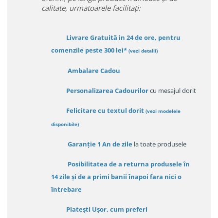
calitate, urmatoarele facilitați:
Livrare Gratuită in 24 de ore, pentru
comenzile peste 300 lei*
(vezi detalii)
Ambalare Cadou
Personalizarea Cadourilor
cu mesajul dorit
Felicitare cu textul dorit
(
vezi modelele
disponibile
)
Garanție
1 An de zile
la toate produsele
Posibilitatea de a returna produsele în
14 zile
și de a primi
banii înapoi fara nici o
întrebare
Platești Ușor
, cum preferi