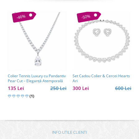
-46%
-50%
Colier Tennis Luxury cu Pandantiv
Set Cadou Colier & Cercei Hearts
Pear Cut – Eleganță Atemporală
Ari
135 Lei
250 Lei
300 Lei
600 Lei
(1)
INFO UTILE CLIENTI