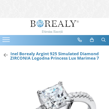
Bijuterii
Tipuri
Inele
Cercei
Bratari
Coliere
Inel Borealy Argint 925 Simulated Diamond
ZIRCONIA Logodna Princess Lux Marimea 7
Seturi
Brose
Tiare
Destinatari
Bijuterii Femei
Bijuterii Copii
Bijuterii Mirese
Selectii