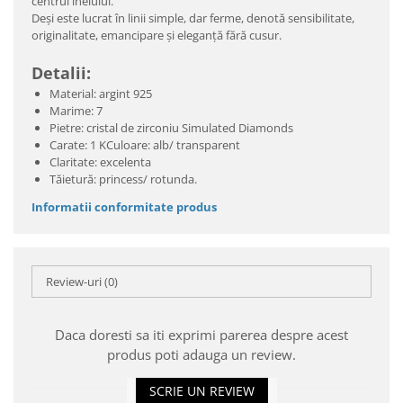
centrul inelului.
Deşi este lucrat în linii simple, dar ferme, denotă sensibilitate,
originalitate, emancipare şi eleganţă fără cusur.
Detalii:
Material: argint 925
Marime: 7
Pietre: cristal de zirconiu Simulated Diamonds
Carate: 1 KCuloare: alb/ transparent
Claritate: excelenta
Tăietură: princess/ rotunda.
Informatii conformitate produs
Review-uri
(0)
Daca doresti sa iti exprimi parerea despre acest
produs poti adauga un review.
SCRIE UN REVIEW