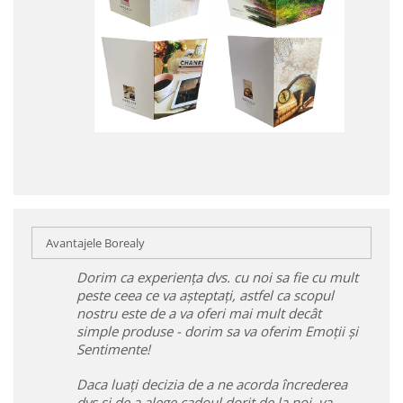
Avantajele Borealy
Dorim ca experiența dvs. cu noi sa fie cu mult
peste ceea ce va așteptați, astfel ca scopul
nostru este de a va oferi mai mult decât
simple produse - dorim sa va oferim Emoții și
Sentimente!
Daca luați decizia de a ne acorda încrederea
dvs și de a alege cadoul dorit de la noi, va