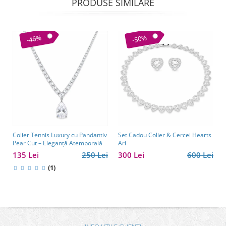
PRODUSE SIMILARE
-46%
-50%
Colier Tennis Luxury cu Pandantiv
Set Cadou Colier & Cercei Hearts
Pear Cut – Eleganță Atemporală
Ari
135 Lei
250 Lei
300 Lei
600 Lei
(1)