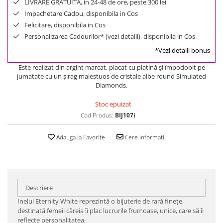
LIVRARE GRATUITA, in 24-48 de ore, peste 300 lei
Impachetare Cadou, disponibila in Cos
Felicitare, disponibila in Cos
Personalizarea Cadourilor* (vezi detalii), disponibila in Cos
*Vezi detalii bonus
Este realizat din argint marcat, placat cu platină şi împodobit pe
jumatate cu un şirag maiestuos de cristale albe round Simulated
Diamonds.
Stoc epuizat
Cod Produs:
BIJ107i
Adauga la Favorite
Cere informatii
Descriere
Inelul Eternity White reprezintă o bijuterie de rară fineţe,
destinată femeii căreia îi plac lucrurile frumoase, unice, care să îi
reflecte personalitatea.