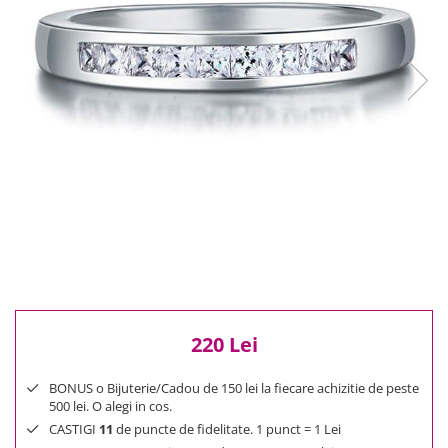
Reduceri
Cele mai noi
Cele mai vandute
Cele mai votate
Cu video
Pret
0 Lei - 100 Lei
100 Lei - 200 Lei
200 Lei - 300 Lei
300 Lei - 500 Lei
500 Lei - 1000 Lei
1000 Lei +
220 Lei
BONUS o Bijuterie/Cadou de 150 lei la fiecare achizitie de peste
500 lei. O alegi in cos.
CASTIGI
11
de puncte de fidelitate. 1 punct = 1 Lei