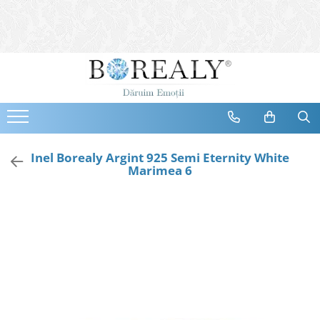
Bijuterii
Tipuri
Inele
Cercei
Bratari
Coliere
Inel Borealy Argint 925 Semi Eternity White
Marimea 6
Seturi
Brose
Tiare
Destinatari
Bijuterii Femei
Bijuterii Copii
Bijuterii Mirese
Selectii