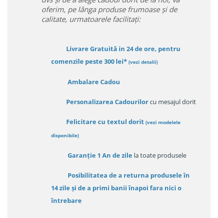
oferim, pe lânga produse frumoase și de
calitate, urmatoarele facilitați:
Livrare Gratuită in 24 de ore, pentru
comenzile peste 300 lei*
(vezi detalii)
Ambalare Cadou
Personalizarea Cadourilor
cu mesajul dorit
Felicitare cu textul dorit
(
vezi modelele
disponibile
)
Garanție
1 An de zile
la toate produsele
Posibilitatea de a returna produsele în
14 zile
și de a primi
banii înapoi fara nici o
întrebare