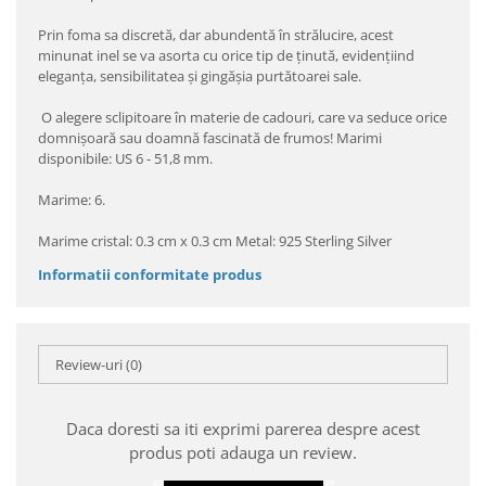
Prin foma sa discretă, dar abundentă în strălucire, acest
minunat inel se va asorta cu orice tip de ţinută, evidenţiind
eleganţa, sensibilitatea şi gingăşia purtătoarei sale.
O alegere sclipitoare în materie de cadouri, care va seduce orice
domnişoară sau doamnă fascinată de frumos! Marimi
disponibile: US 6 - 51,8 mm.
Marime: 6.
Marime cristal: 0.3 cm x 0.3 cm Metal: 925 Sterling Silver
Informatii conformitate produs
Review-uri
(0)
Daca doresti sa iti exprimi parerea despre acest
produs poti adauga un review.