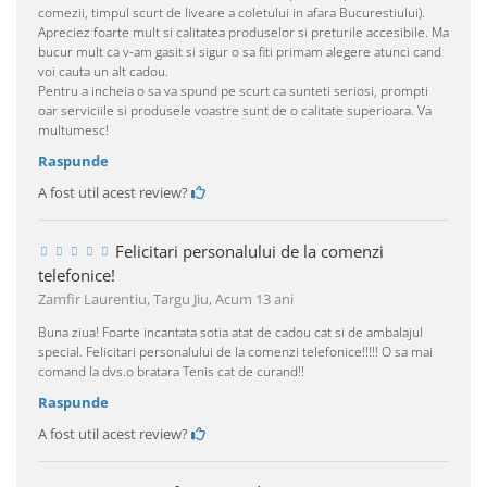
comezii, timpul scurt de liveare a coletului in afara Bucurestiului).
Apreciez foarte mult si calitatea produselor si preturile accesibile. Ma
bucur mult ca v-am gasit si sigur o sa fiti primam alegere atunci cand
voi cauta un alt cadou.
Pentru a incheia o sa va spund pe scurt ca sunteti seriosi, prompti
oar serviciile si produsele voastre sunt de o calitate superioara. Va
multumesc!
Raspunde
A fost util acest review?
Felicitari personalului de la comenzi
telefonice!
Zamfir Laurentiu, Targu Jiu,
Acum 13 ani
Buna ziua! Foarte incantata sotia atat de cadou cat si de ambalajul
special. Felicitari personalului de la comenzi telefonice!!!!! O sa mai
comand la dvs.o bratara Tenis cat de curand!!
Raspunde
A fost util acest review?