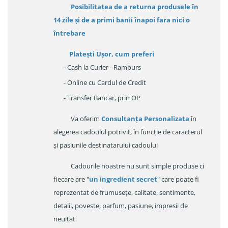
Posibilitatea de a returna produsele în
14 zile
și de a primi
banii înapoi fara nici o
întrebare
Platești Ușor
, cum preferi
- Cash la Curier - Ramburs
- Online cu Cardul de Credit
- Transfer Bancar, prin OP
Va oferim
Consultanța Personalizata
în
alegerea cadoulul potrivit, în funcție de caracterul
și pasiunile destinatarului cadoului
Cadourile noastre nu sunt simple produse ci
fiecare are "
un ingredient secret
" care poate fi
reprezentat de frumusețe, calitate, sentimente,
detalii, poveste, parfum, pasiune, impresii de
neuitat