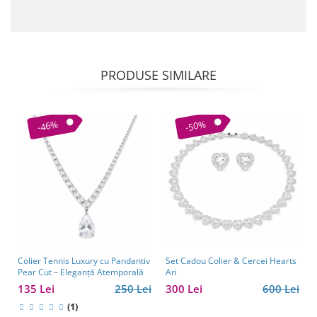
PRODUSE SIMILARE
-46%
-50%
Colier Tennis Luxury cu Pandantiv
Set Cadou Colier & Cercei Hearts
Pear Cut – Eleganță Atemporală
Ari
135 Lei
250 Lei
300 Lei
600 Lei
(1)