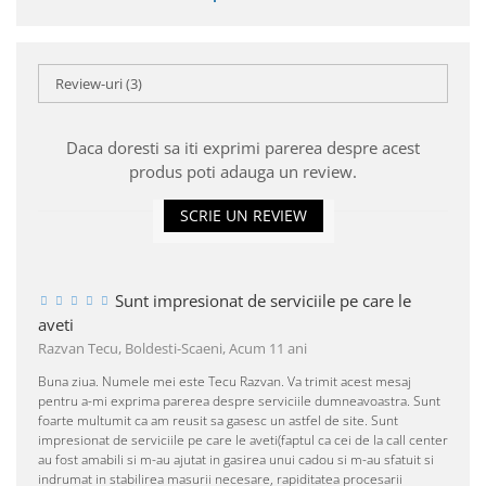
Review-uri
(3)
Daca doresti sa iti exprimi parerea despre acest
produs poti adauga un review.
SCRIE UN REVIEW
Sunt impresionat de serviciile pe care le
aveti
Razvan Tecu, Boldesti-Scaeni,
Acum 11 ani
Buna ziua. Numele mei este Tecu Razvan. Va trimit acest mesaj
pentru a-mi exprima parerea despre serviciile dumneavoastra. Sunt
foarte multumit ca am reusit sa gasesc un astfel de site. Sunt
impresionat de serviciile pe care le aveti(faptul ca cei de la call center
au fost amabili si m-au ajutat in gasirea unui cadou si m-au sfatuit si
indrumat in stabilirea masurii necesare, rapiditatea procesarii