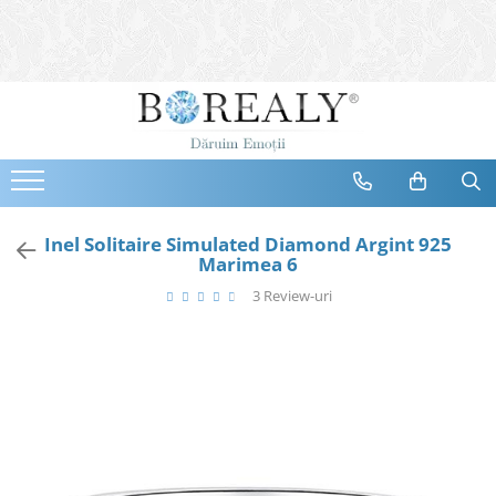
Bijuterii
Tipuri
Inele
Cercei
Bratari
Coliere
Inel Solitaire Simulated Diamond Argint 925
Marimea 6
Seturi
3 Review-uri
Brose
Tiare
Destinatari
Bijuterii Femei
Bijuterii Copii
Bijuterii Mirese
Selectii