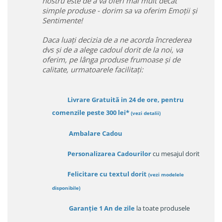
nostru este de a va oferi mai mult decât
simple produse - dorim sa va oferim Emoții și
Sentimente!
Daca luați decizia de a ne acorda încrederea
dvs și de a alege cadoul dorit de la noi, va
oferim, pe lânga produse frumoase și de
calitate, urmatoarele facilitați:
Livrare Gratuită in 24 de ore, pentru
comenzile peste 300 lei*
(vezi detalii)
Ambalare Cadou
Personalizarea Cadourilor
cu mesajul dorit
Felicitare cu textul dorit
(
vezi modelele
disponibile
)
Garanție
1 An de zile
la toate produsele