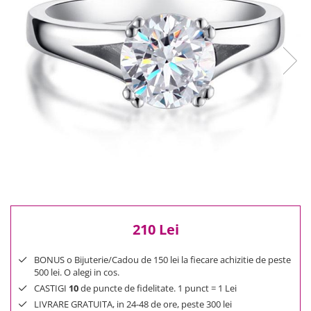
Reduceri
Cele mai noi
Cele mai vandute
Cele mai votate
Cu video
Pret
0 Lei - 100 Lei
100 Lei - 200 Lei
200 Lei - 300 Lei
300 Lei - 500 Lei
500 Lei - 1000 Lei
1000 Lei +
210 Lei
BONUS o Bijuterie/Cadou de 150 lei la fiecare achizitie de peste
500 lei. O alegi in cos.
CASTIGI
10
de puncte de fidelitate. 1 punct = 1 Lei
LIVRARE GRATUITA, in 24-48 de ore, peste 300 lei