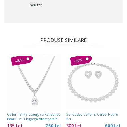
neuitat
PRODUSE SIMILARE
-46%
-50%
Colier Tennis Luxury cu Pandantiv
Set Cadou Colier & Cercei Hearts
Pear Cut – Eleganță Atemporală
Ari
135 Lei
250 Lei
300 Lei
600 Lei