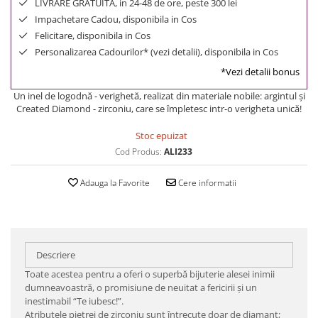
LIVRARE GRATUITA, in 24-48 de ore, peste 300 lei
Impachetare Cadou, disponibila in Cos
Felicitare, disponibila in Cos
Personalizarea Cadourilor* (vezi detalii), disponibila in Cos
*Vezi detalii bonus
Un inel de logodnă - verighetă, realizat din materiale nobile: argintul şi
Created Diamond - zirconiu, care se împletesc intr-o verigheta unică!
Stoc epuizat
Cod Produs:
ALI233
Adauga la Favorite
Cere informatii
Descriere
Toate acestea pentru a oferi o superbă bijuterie alesei inimii
dumneavoastră, o promisiune de neuitat a fericirii şi un
inestimabil “Te iubesc!”.
Atributele pietrei de zirconiu sunt întrecute doar de diamant;