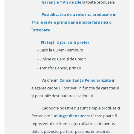
Garanție
1 An de zile
la toate produsele
Posibilitatea de a returna produsele în
14 zile
și de a primi
banii înapoi fara nici o
întrebare
Platești Ușor
, cum preferi
- Cash la Curier - Ramburs
- Online cu Cardul de Credit
- Transfer Bancar, prin OP
Va oferim
Consultanța Personalizata
în
alegerea cadoulul potrivit, în funcție de caracterul
și pasiunile destinatarului cadoului
Cadourile noastre nu sunt simple produse ci
fiecare are "
un ingredient secret
" care poate fi
reprezentat de frumusețe, calitate, sentimente,
detalii, poveste, parfum, pasiune, impresii de