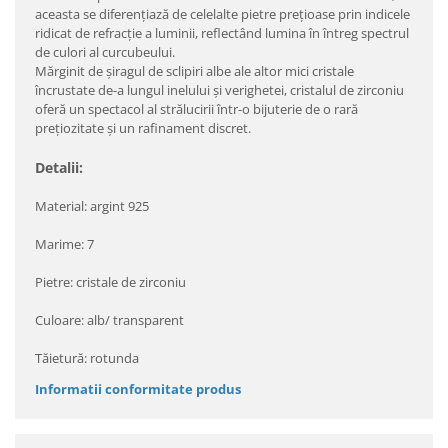
aceasta se diferenţiază de celelalte pietre preţioase prin indicele
ridicat de refracţie a luminii, reflectând lumina în întreg spectrul
de culori al curcubeului.
Mărginit de şiragul de sclipiri albe ale altor mici cristale
încrustate de-a lungul inelului şi verighetei, cristalul de zirconiu
oferă un spectacol al strălucirii într-o bijuterie de o rară
preţiozitate şi un rafinament discret.
Detalii:
Material: argint 925
Marime: 7
Pietre: cristale de zirconiu
Culoare: alb/ transparent
Tăietură: rotunda
Informatii conformitate produs