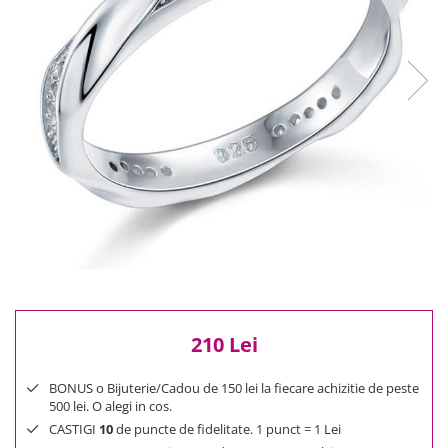
Reduceri
Cele mai noi
Cele mai vandute
Cele mai votate
Cu video
Pret
0 Lei - 100 Lei
100 Lei - 200 Lei
200 Lei - 300 Lei
300 Lei - 500 Lei
500 Lei - 1000 Lei
1000 Lei +
210 Lei
BONUS o Bijuterie/Cadou de 150 lei la fiecare achizitie de peste
500 lei. O alegi in cos.
CASTIGI
10
de puncte de fidelitate. 1 punct = 1 Lei