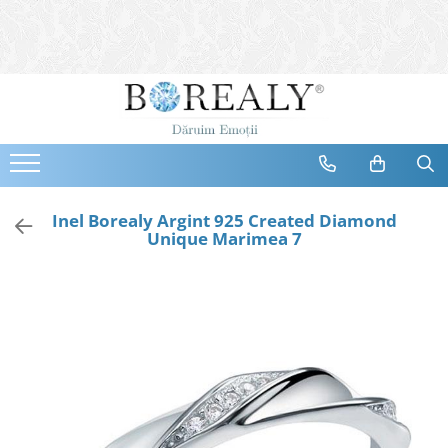
Bijuterii
Tipuri
Inele
Cercei
Bratari
Coliere
Inel Borealy Argint 925 Created Diamond
Unique Marimea 7
Seturi
Brose
Tiare
Destinatari
Bijuterii Femei
Bijuterii Copii
Bijuterii Mirese
Selectii