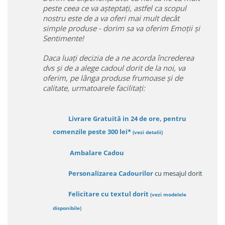
peste ceea ce va așteptați, astfel ca scopul
nostru este de a va oferi mai mult decât
simple produse - dorim sa va oferim Emoții și
Sentimente!
Daca luați decizia de a ne acorda încrederea
dvs și de a alege cadoul dorit de la noi, va
oferim, pe lânga produse frumoase și de
calitate, urmatoarele facilitați:
Livrare Gratuită in 24 de ore, pentru
comenzile peste 300 lei*
(vezi detalii)
Ambalare Cadou
Personalizarea Cadourilor
cu mesajul dorit
Felicitare cu textul dorit
(
vezi modelele
disponibile
)