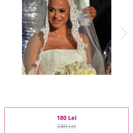
Reduceri
Cele mai noi
Cele mai vandute
Cele mai votate
Cu video
Pret
0 Lei - 100 Lei
100 Lei - 200 Lei
200 Lei - 300 Lei
300 Lei - 500 Lei
500 Lei - 1000 Lei
1000 Lei +
180 Lei
240 Lei