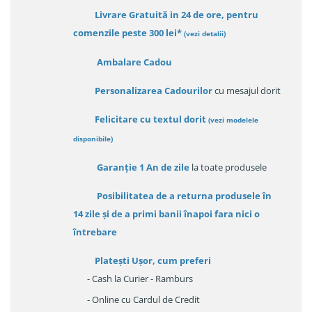
Livrare Gratuită in 24 de ore, pentru
comenzile peste 300 lei*
(vezi detalii)
Ambalare Cadou
Personalizarea Cadourilor
cu mesajul dorit
Felicitare cu textul dorit
(
vezi modelele
disponibile
)
Garanție
1 An de zile
la toate produsele
Posibilitatea de a returna produsele în
14 zile
și de a primi
banii înapoi fara nici o
întrebare
Platești Ușor
, cum preferi
- Cash la Curier - Ramburs
- Online cu Cardul de Credit