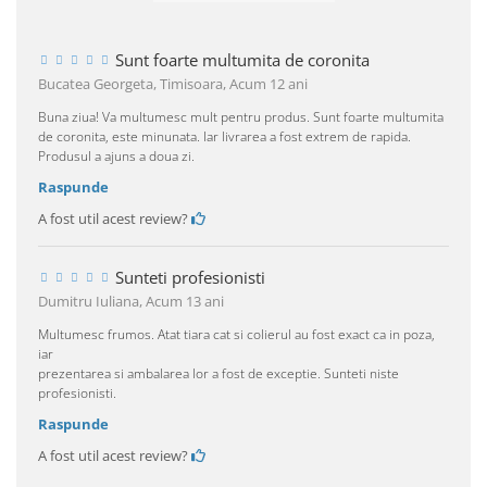
Sunt foarte multumita de coronita
Bucatea Georgeta, Timisoara,
Acum 12 ani
Buna ziua! Va multumesc mult pentru produs. Sunt foarte multumita
de coronita, este minunata. Iar livrarea a fost extrem de rapida.
Produsul a ajuns a doua zi.
Raspunde
A fost util acest review?
Sunteti profesionisti
Dumitru Iuliana,
Acum 13 ani
Multumesc frumos. Atat tiara cat si colierul au fost exact ca in poza,
iar
prezentarea si ambalarea lor a fost de exceptie. Sunteti niste
profesionisti.
Raspunde
A fost util acest review?