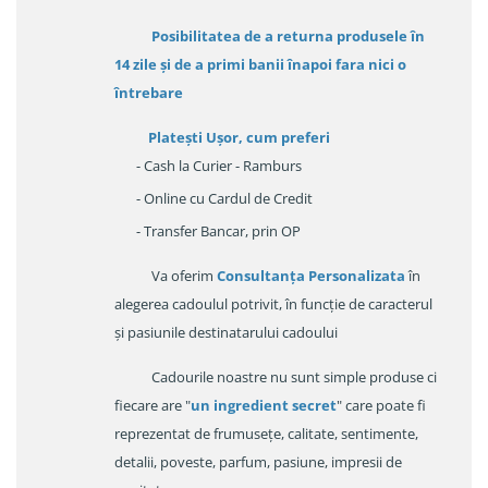
Posibilitatea de a returna produsele în
14 zile
și de a primi
banii înapoi fara nici o
întrebare
Platești Ușor
, cum preferi
- Cash la Curier - Ramburs
- Online cu Cardul de Credit
- Transfer Bancar, prin OP
Va oferim
Consultanța Personalizata
în
alegerea cadoulul potrivit, în funcție de caracterul
și pasiunile destinatarului cadoului
Cadourile noastre nu sunt simple produse ci
fiecare are "
un ingredient secret
" care poate fi
reprezentat de frumusețe, calitate, sentimente,
detalii, poveste, parfum, pasiune, impresii de