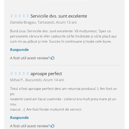
Serviciile dvs. sunt excelente
Daniela Bragau, Tartasesti,
Acum 13 ani
Bună ziua. Serviciile dvs. sunt excelente. Vă mulţumesc. Sper ca
persoanele cărora le ofer cadourile să fie încântate şi să le placă aşa
cum mi-au plăcut şi mie. Succes în continuare şi toate cele bune.
Raspunde
A fost util acest review?
aproape perfect
Mihai P., Bucuresti,
Acum 14 ani
Totul a fost aproape perfect desi am returnat produsul :). Am fost un
pic
neatenti cand am facut coamnda - colierul era mult prea mare pt un
nou
nascut ..:(. Am fost forate multumit de servicii.
Raspunde
A fost util acest review?