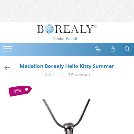
Bijuterii
Tipuri
Inele
Cercei
Bratari
Coliere
Medalion Borealy Hello Kitty Summer
Seturi
3 Review-uri
Brose
Tiare
-35%
Destinatari
Bijuterii Femei
Bijuterii Copii
Bijuterii Mirese
Selectii