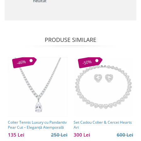
neuitat
PRODUSE SIMILARE
-46%
-50%
Colier Tennis Luxury cu Pandantiv
Set Cadou Colier & Cercei Hearts
Pear Cut – Eleganță Atemporală
Ari
135 Lei
250 Lei
300 Lei
600 Lei