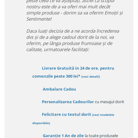
peste ceea ce va așteptați, astfel ca scopul
nostru este de a va oferi mai mult decât
simple produse - dorim sa va oferim Emoții și
Sentimente!
Daca luați decizia de a ne acorda încrederea
dvs și de a alege cadoul dorit de la noi, va
oferim, pe lânga produse frumoase și de
calitate, urmatoarele facilitați:
Livrare Gratuită in 24 de ore, pentru
comenzile peste 300 lei*
(vezi detalii)
Ambalare Cadou
Personalizarea Cadourilor
cu mesajul dorit
Felicitare cu textul dorit
(
vezi modelele
disponibile
)
Garanție
1 An de zile
la toate produsele