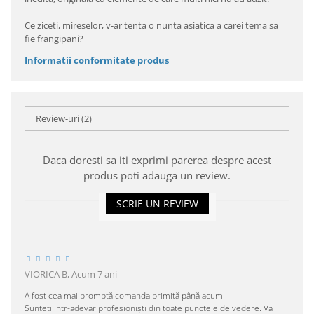
Ce ziceti, mireselor, v-ar tenta o nunta asiatica a carei tema sa
fie frangipani?
Informatii conformitate produs
Review-uri
(2)
Daca doresti sa iti exprimi parerea despre acest
produs poti adauga un review.
SCRIE UN REVIEW
VIORICA B,
Acum 7 ani
A fost cea mai promptă comanda primită până acum .
Sunteti intr-adevar profesioniști din toate punctele de vedere. Va