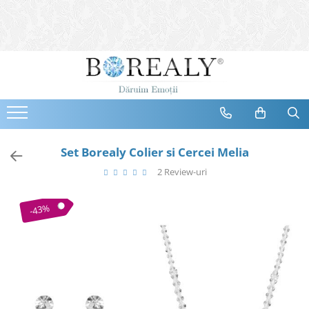
Bijuterii
Tipuri
Inele
Cercei
Bratari
Coliere
Set Borealy Colier si Cercei Melia
Seturi
2 Review-uri
Brose
Tiare
-43%
Destinatari
Bijuterii Femei
Bijuterii Copii
Bijuterii Mirese
Selectii