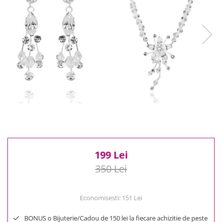
Reduceri
Cele mai noi
Cele mai vandute
Cele mai votate
Cu video
Pret
0 Lei - 100 Lei
100 Lei - 200 Lei
200 Lei - 300 Lei
300 Lei - 500 Lei
500 Lei - 1000 Lei
1000 Lei +
199 Lei
350 Lei
Economisesti:
151
Lei
BONUS o Bijuterie/Cadou de 150 lei la fiecare achizitie de peste