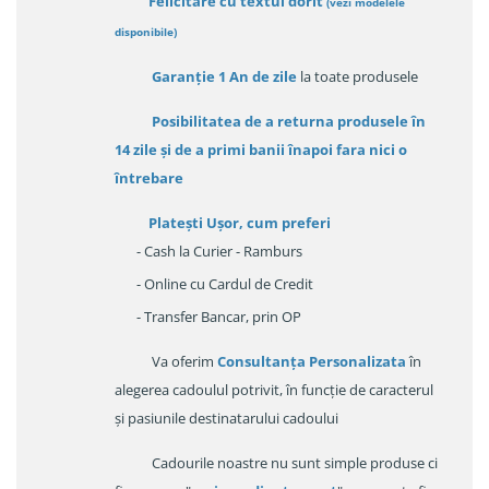
Felicitare cu textul dorit
(
vezi modelele
disponibile
)
Garanție
1 An de zile
la toate produsele
Posibilitatea de a returna produsele în
14 zile
și de a primi
banii înapoi fara nici o
întrebare
Platești Ușor
, cum preferi
- Cash la Curier - Ramburs
- Online cu Cardul de Credit
- Transfer Bancar, prin OP
Va oferim
Consultanța Personalizata
în
alegerea cadoulul potrivit, în funcție de caracterul
și pasiunile destinatarului cadoului
Cadourile noastre nu sunt simple produse ci