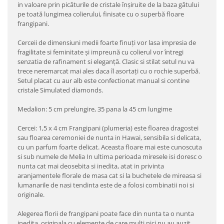
in valoare prin picăturile de cristale înșiruite de la baza gâtului
pe toată lungimea colierului, finisate cu o superbă floare
frangipani.
Cerceii de dimensiuni medii foarte finuți vor lasa impresia de
fragilitate si feminitate și impreună cu colierul vor întregi
senzatia de rafinament si eleganță. Clasic si stilat setul nu va
trece neremarcat mai ales daca îl asortați cu o rochie superbă.
Setul placat cu aur alb este confectionat manual si contine
cristale Simulated diamonds.
Medalion: 5 cm prelungire, 35 pana la 45 cm lungime
Cercei: 1,5 x 4 cm Frangipani (plumeria) este floarea dragostei
sau floarea ceremoniei de nunta in Hawai, sensibila si delicata,
cu un parfum foarte delicat. Aceasta floare mai este cunoscuta
si sub numele de Melia In ultima perioada miresele isi doresc o
nunta cat mai deosebita si inedita, atat in privinta
aranjamentele florale de masa cat si la buchetele de mireasa si
lumanarile de nasi tendinta este de a folosi combinatii noi si
originale.
Alegerea florii de frangipani poate face din nunta ta o nunta
inedita, originala cu elemente de care multi nici nu au auzit.