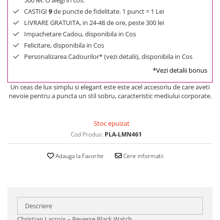
500 lei. O alegi in cos.
CASTIGI
9
de puncte de fidelitate. 1 punct = 1 Lei
LIVRARE GRATUITA, in 24-48 de ore, peste 300 lei
Impachetare Cadou, disponibila in Cos
Felicitare, disponibila in Cos
Personalizarea Cadourilor* (vezi detalii), disponibila in Cos
*Vezi detalii bonus
Un ceas de lux simplu si elegant este este acel accesoriu de care aveti
nevoie pentru a puncta un stil sobru, caracteristic mediului corporate.
Stoc epuizat
Cod Produs:
PLA-LMN461
Adauga la Favorite
Cere informatii
Descriere
Christian Lacroix – Reverse Black Watch