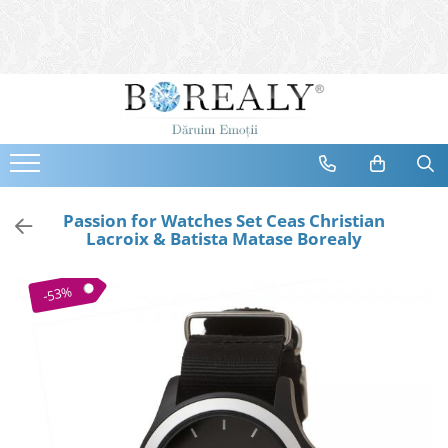
Bijuterii
Tipuri
Inele
Cercei
Bratari
Coliere
Passion for Watches Set Ceas Christian
Lacroix & Batista Matase Borealy
Seturi
Brose
-53%
Tiare
Destinatari
Bijuterii Femei
Bijuterii Copii
Bijuterii Mirese
Selectii