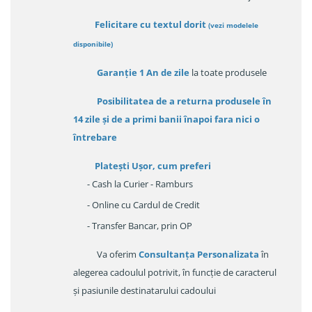
Felicitare cu textul dorit
(
vezi modelele
disponibile
)
Garanție
1 An de zile
la toate produsele
Posibilitatea de a returna produsele în
14 zile
și de a primi
banii înapoi fara nici o
întrebare
Platești Ușor
, cum preferi
- Cash la Curier - Ramburs
- Online cu Cardul de Credit
- Transfer Bancar, prin OP
Va oferim
Consultanța Personalizata
în
alegerea cadoulul potrivit, în funcție de caracterul
și pasiunile destinatarului cadoului