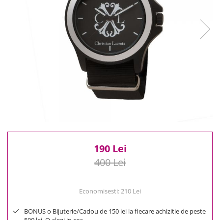
Reduceri
Cele mai noi
Cele mai vandute
Cele mai votate
Cu video
Pret
0 Lei - 100 Lei
100 Lei - 200 Lei
200 Lei - 300 Lei
300 Lei - 500 Lei
500 Lei - 1000 Lei
190 Lei
1000 Lei +
400 Lei
Economisesti:
210
Lei
BONUS o Bijuterie/Cadou de 150 lei la fiecare achizitie de peste