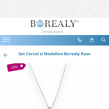
Bijuterii
Tipuri
Inele
Cercei
Bratari
Coliere
Set Cercei si Medalion Borealy Rose
Seturi
Brose
-30%
Tiare
Destinatari
Bijuterii Femei
Bijuterii Copii
Bijuterii Mirese
Selectii