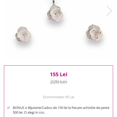
Reduceri
Cele mai noi
Cele mai vandute
Cele mai votate
Cu video
Pret
0 Lei - 100 Lei
100 Lei - 200 Lei
200 Lei - 300 Lei
300 Lei - 500 Lei
500 Lei - 1000 Lei
155 Lei
1000 Lei +
220 Lei
Economisesti:
65
Lei
BONUS o Bijuterie/Cadou de 150 lei la fiecare achizitie de peste
500 lei. O alegi in cos.