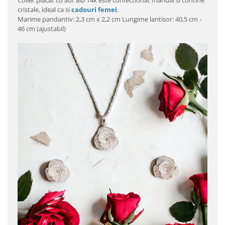
Colier placat cu aur alb 14k este confectionat manual si contine
cristale, ideal ca si
cadouri femei
.
Marime pandantiv: 2,3 cm x 2,2 cm Lungime lantisor: 40,5 cm -
46 cm (ajustabil)