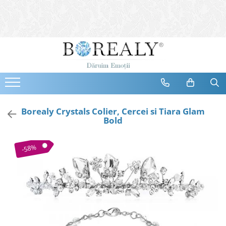
Bijuterii
Tipuri
Inele
Cercei
Bratari
Coliere
Borealy Crystals Colier, Cercei si Tiara Glam
Bold
Seturi
Brose
-58%
Tiare
Destinatari
Bijuterii Femei
Bijuterii Copii
Bijuterii Mirese
Selectii