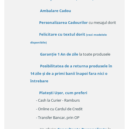
Ambalare Cadou
Personalizarea Cadourilor
cu mesajul dorit
Felicitare cu textul dorit
(
vezi modelele
disponibile
)
Garanție
1 An de zile
la toate produsele
Posibilitatea de a returna produsele în
14 zile
și de a primi
banii înapoi fara nici o
întrebare
Platești Ușor
, cum preferi
- Cash la Curier - Ramburs
- Online cu Cardul de Credit
- Transfer Bancar, prin OP