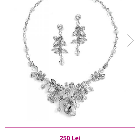
Reduceri
Cele mai noi
Cele mai vandute
Cele mai votate
Cu video
Pret
0 Lei - 100 Lei
100 Lei - 200 Lei
200 Lei - 300 Lei
300 Lei - 500 Lei
500 Lei - 1000 Lei
1000 Lei +
250 Lei