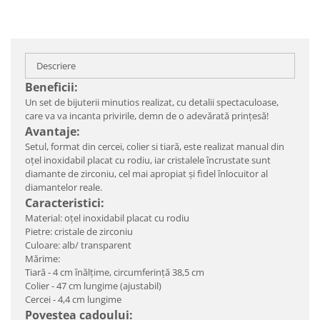
Descriere
Beneficii:
Un set de bijuterii minutios realizat, cu detalii spectaculoase,
care va va incanta privirile, demn de o adevărată prințesă!
Avantaje:
Setul, format din cercei, colier si tiară, este realizat manual din
oțel inoxidabil placat cu rodiu, iar cristalele încrustate sunt
diamante de zirconiu, cel mai apropiat și fidel înlocuitor al
diamantelor reale.
Caracteristici:
Material: oțel inoxidabil placat cu rodiu
Pietre: cristale de zirconiu
Culoare: alb/ transparent
Mărime:
Tiară - 4 cm înălțime, circumferință 38,5 cm
Colier - 47 cm lungime (ajustabil)
Cercei - 4,4 cm lungime
Povestea cadoului: