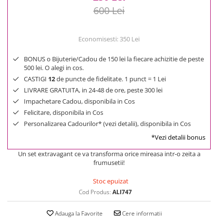
600 Lei
Economisesti:
350
Lei
BONUS o Bijuterie/Cadou de 150 lei la fiecare achizitie de peste
500 lei. O alegi in cos.
CASTIGI
12
de puncte de fidelitate. 1 punct = 1 Lei
LIVRARE GRATUITA, in 24-48 de ore, peste 300 lei
Impachetare Cadou, disponibila in Cos
Felicitare, disponibila in Cos
Personalizarea Cadourilor* (vezi detalii), disponibila in Cos
*Vezi detalii bonus
Un set extravagant ce va transforma orice mireasa intr-o zeita a
frumusetii!
Stoc epuizat
Cod Produs:
ALI747
Adauga la Favorite
Cere informatii