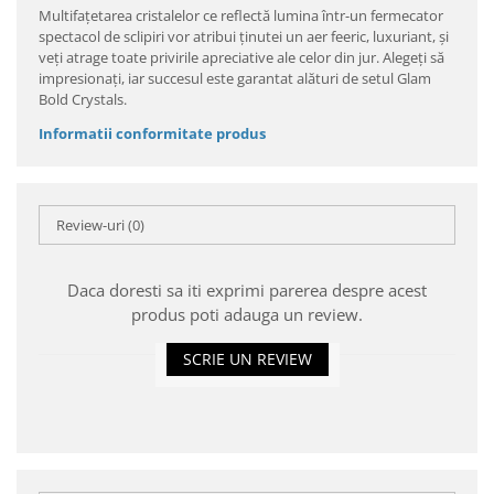
Multifațetarea cristalelor ce reflectă lumina într-un fermecator
spectacol de sclipiri vor atribui ținutei un aer feeric, luxuriant, și
veți atrage toate privirile apreciative ale celor din jur. Alegeți să
impresionați, iar succesul este garantat alături de setul Glam
Bold Crystals.
Informatii conformitate produs
Review-uri
(0)
Daca doresti sa iti exprimi parerea despre acest
produs poti adauga un review.
SCRIE UN REVIEW