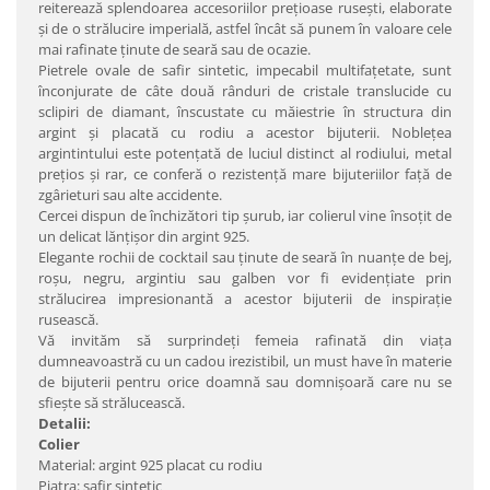
reiterează splendoarea accesoriilor preţioase ruseşti, elaborate
şi de o strălucire imperială, astfel încât să punem în valoare cele
mai rafinate ţinute de seară sau de ocazie.
Pietrele ovale de safir sintetic, impecabil multifaţetate, sunt
înconjurate de câte două rânduri de cristale translucide cu
sclipiri de diamant, înscustate cu măiestrie în structura din
argint şi placată cu rodiu a acestor bijuterii. Nobleţea
argintintului este potenţată de luciul distinct al rodiului, metal
preţios şi rar, ce conferă o rezistenţă mare bijuteriilor faţă de
zgârieturi sau alte accidente.
Cercei dispun de închizători tip şurub, iar colierul vine însoţit de
un delicat lănţişor din argint 925.
Elegante rochii de cocktail sau ţinute de seară în nuanţe de bej,
roşu, negru, argintiu sau galben vor fi evidenţiate prin
strălucirea impresionantă a acestor bijuterii de inspiraţie
rusească.
Vă invităm să surprindeţi femeia rafinată din viaţa
dumneavoastră cu un cadou irezistibil, un must have în materie
de bijuterii pentru orice doamnă sau domnişoară care nu se
sfieşte să strălucească.
Detalii:
Colier
Material: argint 925 placat cu rodiu
Piatra: safir sintetic