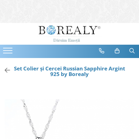
Bijuterii
Tipuri
Inele
Cercei
Bratari
Coliere
Set Colier şi Cercei Russian Sapphire Argint
925 by Borealy
Seturi
Brose
Tiare
Destinatari
Bijuterii Femei
Bijuterii Copii
Bijuterii Mirese
Selectii