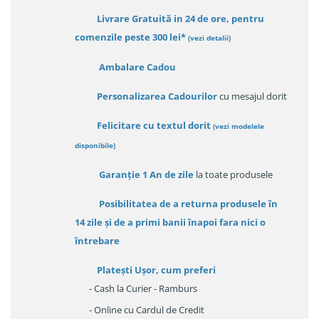
Livrare Gratuită in 24 de ore, pentru
comenzile peste 300 lei*
(vezi detalii)
Ambalare Cadou
Personalizarea Cadourilor
cu mesajul dorit
Felicitare cu textul dorit
(
vezi modelele
disponibile
)
Garanție
1 An de zile
la toate produsele
Posibilitatea de a returna produsele în
14 zile
și de a primi
banii înapoi fara nici o
întrebare
Platești Ușor
, cum preferi
- Cash la Curier - Ramburs
- Online cu Cardul de Credit