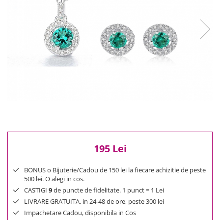
Reduceri
Cele mai noi
Cele mai vandute
Cele mai votate
Cu video
Pret
0 Lei - 100 Lei
100 Lei - 200 Lei
200 Lei - 300 Lei
300 Lei - 500 Lei
500 Lei - 1000 Lei
195 Lei
1000 Lei +
BONUS o Bijuterie/Cadou de 150 lei la fiecare achizitie de peste
500 lei. O alegi in cos.
CASTIGI
9
de puncte de fidelitate. 1 punct = 1 Lei
LIVRARE GRATUITA, in 24-48 de ore, peste 300 lei
Impachetare Cadou, disponibila in Cos