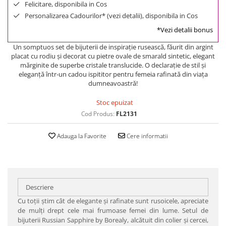
Felicitare, disponibila in Cos
Personalizarea Cadourilor* (vezi detalii), disponibila in Cos
*Vezi detalii bonus
Un somptuos set de bijuterii de inspiraţie rusească, făurit din argint
placat cu rodiu şi decorat cu pietre ovale de smarald sintetic, elegant
mărginite de superbe cristale translucide. O declaraţie de stil şi
eleganţă într-un cadou ispititor pentru femeia rafinată din viaţa
dumneavoastră!
Stoc epuizat
Cod Produs:
FL2131
Adauga la Favorite
Cere informatii
Descriere
Cu toţii ştim cât de elegante şi rafinate sunt rusoicele, apreciate
de mulţi drept cele mai frumoase femei din lume. Setul de
bijuterii Russian Sapphire by Borealy, alcătuit din colier şi cercei,