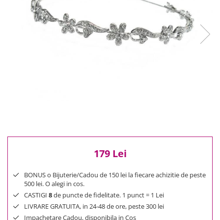
Reduceri
Cele mai noi
Cele mai vandute
Cele mai votate
Cu video
Pret
0 Lei - 100 Lei
100 Lei - 200 Lei
200 Lei - 300 Lei
300 Lei - 500 Lei
500 Lei - 1000 Lei
1000 Lei +
179 Lei
BONUS o Bijuterie/Cadou de 150 lei la fiecare achizitie de peste
500 lei. O alegi in cos.
CASTIGI
8
de puncte de fidelitate. 1 punct = 1 Lei
LIVRARE GRATUITA, in 24-48 de ore, peste 300 lei
Impachetare Cadou, disponibila in Cos