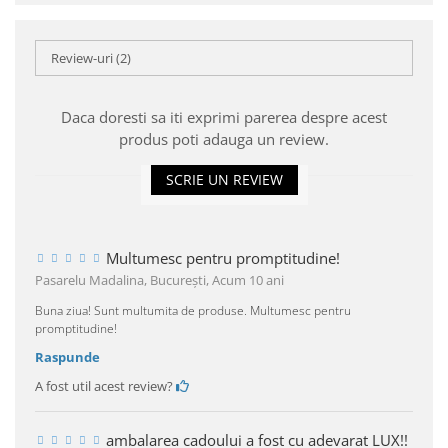
Review-uri
(2)
Daca doresti sa iti exprimi parerea despre acest
produs poti adauga un review.
SCRIE UN REVIEW
Multumesc pentru promptitudine!
Pasarelu Madalina, Bucureşti,
Acum 10 ani
Buna ziua! Sunt multumita de produse. Multumesc pentru
promptitudine!
Raspunde
A fost util acest review?
ambalarea cadoului a fost cu adevarat LUX!!