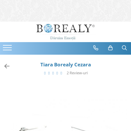
Bijuterii
Tipuri
Inele
Cercei
Bratari
Coliere
Tiara Borealy Cezara
Seturi
2 Review-uri
Brose
Tiare
Destinatari
Bijuterii Femei
Bijuterii Copii
Bijuterii Mirese
Selectii