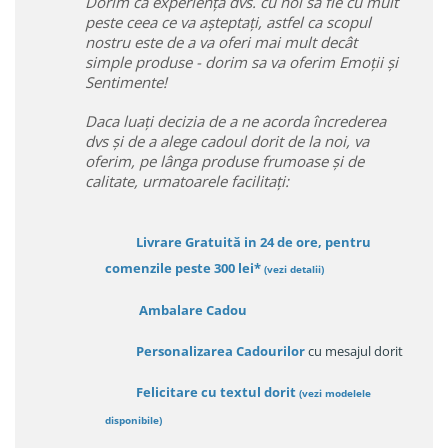
Dorim ca experiența dvs. cu noi sa fie cu mult
peste ceea ce va așteptați, astfel ca scopul
nostru este de a va oferi mai mult decât
simple produse - dorim sa va oferim Emoții și
Sentimente!
Daca luați decizia de a ne acorda încrederea
dvs și de a alege cadoul dorit de la noi, va
oferim, pe lânga produse frumoase și de
calitate, urmatoarele facilitați:
Livrare Gratuită in 24 de ore, pentru
comenzile peste 300 lei*
(vezi detalii)
Ambalare Cadou
Personalizarea Cadourilor
cu mesajul dorit
Felicitare cu textul dorit
(
vezi modelele
disponibile
)