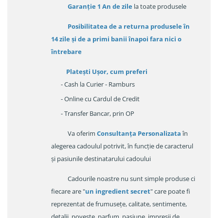
Garanție
1 An de zile
la toate produsele
Posibilitatea de a returna produsele în
14 zile
și de a primi
banii înapoi fara nici o
întrebare
Platești Ușor
, cum preferi
- Cash la Curier - Ramburs
- Online cu Cardul de Credit
- Transfer Bancar, prin OP
Va oferim
Consultanța Personalizata
în
alegerea cadoulul potrivit, în funcție de caracterul
și pasiunile destinatarului cadoului
Cadourile noastre nu sunt simple produse ci
fiecare are "
un ingredient secret
" care poate fi
reprezentat de frumusețe, calitate, sentimente,
detalii, poveste, parfum, pasiune, impresii de