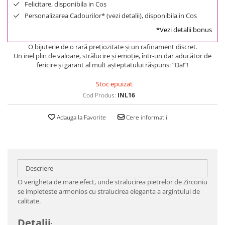
Felicitare, disponibila in Cos
Personalizarea Cadourilor* (vezi detalii), disponibila in Cos
*Vezi detalii bonus
O bijuterie de o rară preţiozitate şi un rafinament discret.
Un inel plin de valoare, strălucire şi emoţie, într-un dar aducător de
fericire şi garant al mult aşteptatului răspuns: “Da!”!
Stoc epuizat
Cod Produs:
INL16
Adauga la Favorite
Cere informatii
Descriere
O verigheta de mare efect, unde stralucirea pietrelor de Zirconiu
se impleteste armonios cu stralucirea eleganta a argintului de
calitate.
Detalii
: