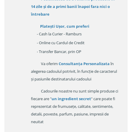
14 zile
și de a primi
banii înapoi fara nici o
întrebare
Platești Ușor
, cum preferi
- Cash la Curier - Ramburs
- Online cu Cardul de Credit
- Transfer Bancar, prin OP
Va oferim
Consultanța Personalizata
în
alegerea cadoulul potrivit, în funcție de caracterul
și pasiunile destinatarului cadoului
Cadourile noastre nu sunt simple produse ci
fiecare are "
un ingredient secret
" care poate fi
reprezentat de frumusețe, calitate, sentimente,
detalii, poveste, parfum, pasiune, impresii de
neuitat