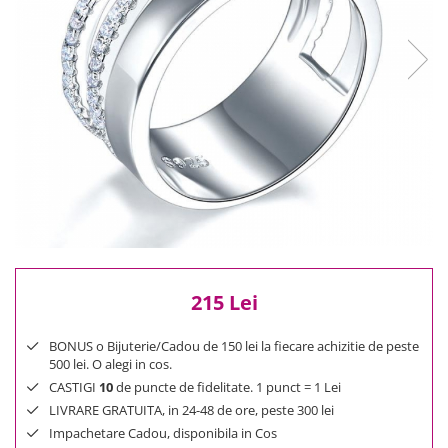
Reduceri
Cele mai noi
Cele mai vandute
Cele mai votate
Cu video
Pret
0 Lei - 100 Lei
100 Lei - 200 Lei
200 Lei - 300 Lei
300 Lei - 500 Lei
500 Lei - 1000 Lei
215 Lei
1000 Lei +
BONUS o Bijuterie/Cadou de 150 lei la fiecare achizitie de peste
500 lei. O alegi in cos.
CASTIGI
10
de puncte de fidelitate. 1 punct = 1 Lei
LIVRARE GRATUITA, in 24-48 de ore, peste 300 lei
Impachetare Cadou, disponibila in Cos