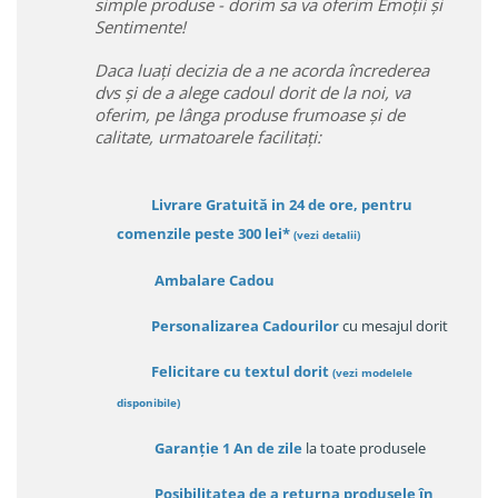
simple produse - dorim sa va oferim Emoții și
Sentimente!
Daca luați decizia de a ne acorda încrederea
dvs și de a alege cadoul dorit de la noi, va
oferim, pe lânga produse frumoase și de
calitate, urmatoarele facilitați:
Livrare Gratuită in 24 de ore, pentru
comenzile peste 300 lei*
(vezi detalii)
Ambalare Cadou
Personalizarea Cadourilor
cu mesajul dorit
Felicitare cu textul dorit
(
vezi modelele
disponibile
)
Garanție
1 An de zile
la toate produsele
Posibilitatea de a returna produsele în