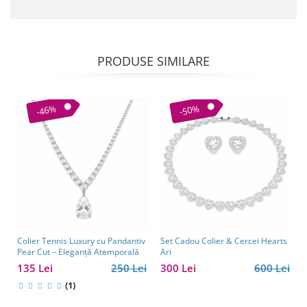
PRODUSE SIMILARE
-46%
-50%
Colier Tennis Luxury cu Pandantiv
Set Cadou Colier & Cercei Hearts
Pear Cut – Eleganță Atemporală
Ari
135 Lei
250 Lei
300 Lei
600 Lei
(1)