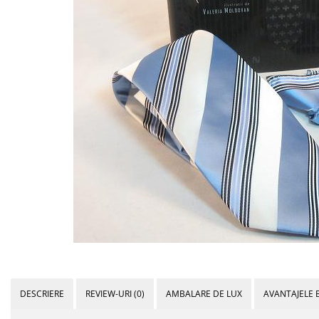
Bijuterii Mirese
Selectii
Reduceri
Cele mai noi
Cele mai vandute
Cele mai votate
Cu video
Pret
0 Lei - 100 Lei
100 Lei - 200 Lei
200 Lei - 300 Lei
300 Lei - 500 Lei
500 Lei - 1000 Lei
1000 Lei +
DESCRIERE
REVIEW-URI
(0)
AMBALARE DE LUX
AVANTAJELE 