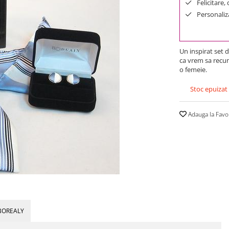
Felicitare,
Personaliza
Un inspirat set 
ca vrem sa recun
o femeie.
Stoc epuizat
Adauga la Favo
BOREALY