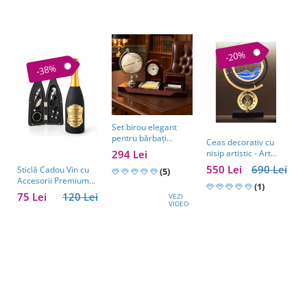
-20%
-38%
Set birou elegant
pentru bărbați
Ceas decorativ cu
S
Business Desk
294 Lei
nisip artistic - Art
c
Antique Clock –
Table Clock
A
550 Lei
690 Lei
2
Sticlă Cadou Vin cu
cadou premium
(5)
E
Accesorii Premium
pentru șef, soț sau
(1)
M
Personalizată – Set
partener de afaceri
75 Lei
120 Lei
VEZI
Elegant pentru
VIDEO
Bărbați