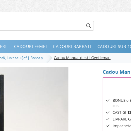
ERII
CADOURI FEMEI
CADOURI BARBATI
CADOURI SUB 10
Cadou Manual de stil Gentleman
ată, Iubit sau Șef | Borealy
Cadou Manu
BONUS o Bij
cos.
CASTIGI
1
LIVRARE GR
Impachetar