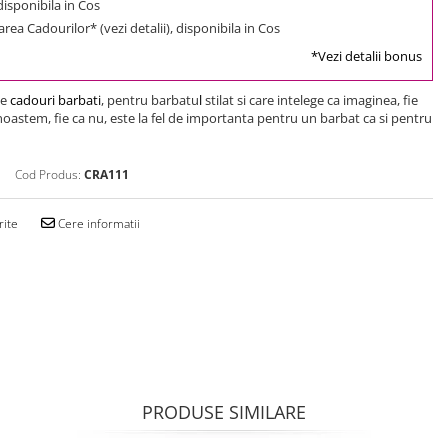
 disponibila in Cos
rea Cadourilor* (vezi detalii), disponibila in Cos
*Vezi detalii bonus
de
cadouri barbati
, pentru barbatu
l
stilat si care intelege ca imaginea, fie
oastem, fie ca nu, este la fel de importanta pentru un barbat ca si pentru
Cod Produs:
CRA111
rite
Cere informatii
PRODUSE SIMILARE