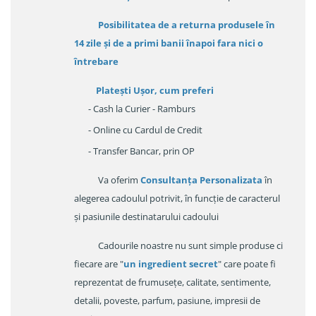
Posibilitatea de a returna produsele în
14 zile
și de a primi
banii înapoi fara nici o
întrebare
Platești Ușor
, cum preferi
- Cash la Curier - Ramburs
- Online cu Cardul de Credit
- Transfer Bancar, prin OP
Va oferim
Consultanța Personalizata
în
alegerea cadoulul potrivit, în funcție de caracterul
și pasiunile destinatarului cadoului
Cadourile noastre nu sunt simple produse ci
fiecare are "
un ingredient secret
" care poate fi
reprezentat de frumusețe, calitate, sentimente,
detalii, poveste, parfum, pasiune, impresii de