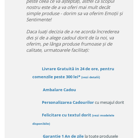
peste ceea ce va așteptați, astfel ca scopul
nostru este de a va oferi mai mult decât
simple produse - dorim sa va oferim Emoții și
Sentimente!
Daca luați decizia de a ne acorda încrederea
dvs și de a alege cadoul dorit de la noi, va
oferim, pe lânga produse frumoase și de
calitate, urmatoarele facilitați:
Livrare Gratuită in 24 de ore, pentru
comenzile peste 300 lei*
(vezi detalii)
Ambalare Cadou
Personalizarea Cadourilor
cu mesajul dorit
Felicitare cu textul dorit
(
vezi modelele
disponibile
)
Garanție
1 An de zile
la toate produsele