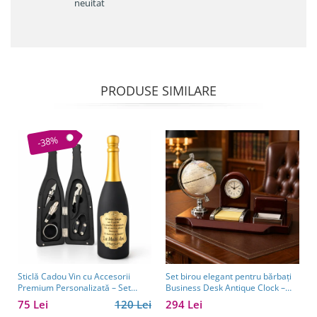
neuitat
PRODUSE SIMILARE
-38%
Sticlă Cadou Vin cu Accesorii
Set birou elegant pentru bărbați
Premium Personalizată – Set
Business Desk Antique Clock –
Elegant pentru Bărbați
cadou premium pentru șef, soț
75 Lei
120 Lei
294 Lei
sau partener de afaceri