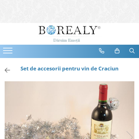
Bijuterii
Tipuri
Inele
Cercei
Bratari
Coliere
Set de accesorii pentru vin de Craciun
Seturi
Brose
Tiare
Destinatari
Bijuterii Femei
Bijuterii Copii
Bijuterii Mirese
Selectii