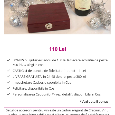
Reduceri
Cele mai noi
Cele mai vandute
Cele mai votate
Cu video
Pret
0 Lei - 100 Lei
110 Lei
100 Lei - 200 Lei
200 Lei - 300 Lei
BONUS o Bijuterie/Cadou de 150 lei la fiecare achizitie de peste
300 Lei - 500 Lei
500 lei. O alegi in cos.
CASTIGI
5
de puncte de fidelitate. 1 punct = 1 Lei
500 Lei - 1000 Lei
LIVRARE GRATUITA, in 24-48 de ore, peste 300 lei
1000 Lei +
Impachetare Cadou, disponibila in Cos
Felicitare, disponibila in Cos
Personalizarea Cadourilor* (vezi detalii), disponibila in Cos
*Vezi detalii bonus
Setul de accesorii pentru vin este un cadou elegant de Craciun. Vinul
Bordeaux este bine echilibrat şi plăcut, cu arome de flori şi fructe cu