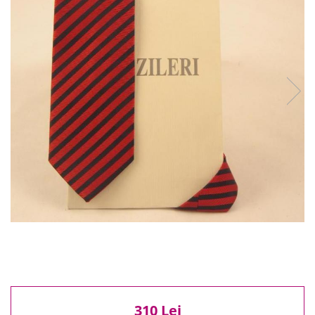
Reduceri
Cele mai noi
Cele mai vandute
Cele mai votate
Cu video
Pret
0 Lei - 100 Lei
100 Lei - 200 Lei
200 Lei - 300 Lei
300 Lei - 500 Lei
500 Lei - 1000 Lei
1000 Lei +
310 Lei