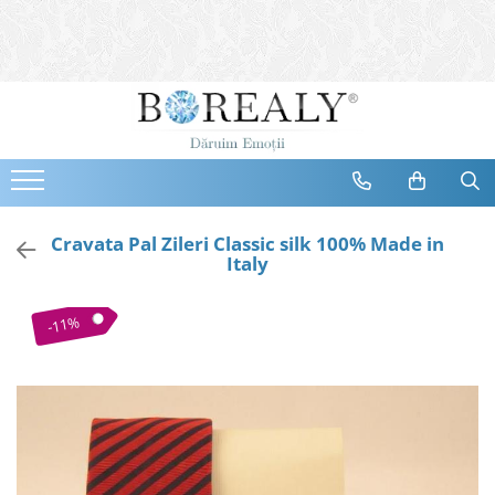
Bijuterii
Tipuri
Inele
Cercei
Bratari
Coliere
Cravata Pal Zileri Classic silk 100% Made in
Italy
Seturi
Brose
-11%
Tiare
Destinatari
Bijuterii Femei
Bijuterii Copii
Bijuterii Mirese
Selectii