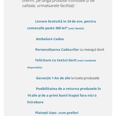
oferim, pe lânga produse frumoase și de
calitate, urmatoarele facilitați:
Livrare Gratuită in 24 de ore, pentru
comenzile peste 300 lei*
(vezi detalii)
Ambalare Cadou
Personalizarea Cadourilor
cu mesajul dorit
Felicitare cu textul dorit
(
vezi modelele
disponibile
)
Garanție
1 An de zile
la toate produsele
Posibilitatea de a returna produsele în
14 zile
și de a primi
banii înapoi fara nici o
întrebare
Platești Ușor
, cum preferi