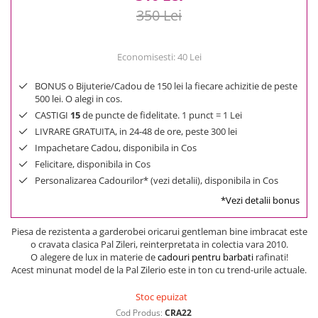
350 Lei
Economisesti:
40
Lei
BONUS o Bijuterie/Cadou de 150 lei la fiecare achizitie de peste
500 lei. O alegi in cos.
CASTIGI
15
de puncte de fidelitate. 1 punct = 1 Lei
LIVRARE GRATUITA, in 24-48 de ore, peste 300 lei
Impachetare Cadou, disponibila in Cos
Felicitare, disponibila in Cos
Personalizarea Cadourilor* (vezi detalii), disponibila in Cos
*Vezi detalii bonus
Piesa de rezistenta a garderobei oricarui gentleman bine imbracat este
o cravata clasica Pal Zileri, reinterpretata in colectia vara 2010.
O alegere de lux in materie de
cadouri pentru barbati
rafinati!
Acest minunat model de la Pal Zilerio este in ton cu trend-urile actuale.
Stoc epuizat
Cod Produs:
CRA22