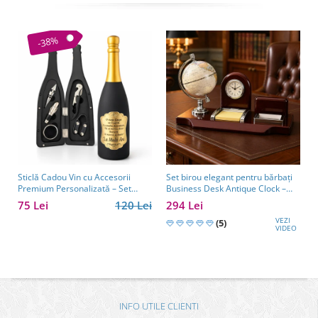
-38%
Sticlă Cadou Vin cu Accesorii
Set birou elegant pentru bărbați
Premium Personalizată – Set
Business Desk Antique Clock –
Elegant pentru Bărbați
cadou premium pentru șef, soț
75 Lei
120 Lei
294 Lei
sau partener de afaceri
VEZI
(5)
VIDEO
INFO UTILE CLIENTI