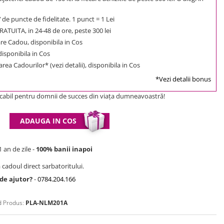
7
de puncte de fidelitate. 1 punct = 1 Lei
ATUITA, in 24-48 de ore, peste 300 lei
e Cadou, disponibila in Cos
 disponibila in Cos
rea Cadourilor* (vezi detalii), disponibila in Cos
*Vezi detalii bonus
abil pentru domnii de succes din viaţa dumneavoastră!
ADAUGA IN COS
 an de zile -
100% banii inapoi
 cadoul direct sarbatoritului.
 de ajutor?
-
0784.204.166
 Produs:
PLA-NLM201A