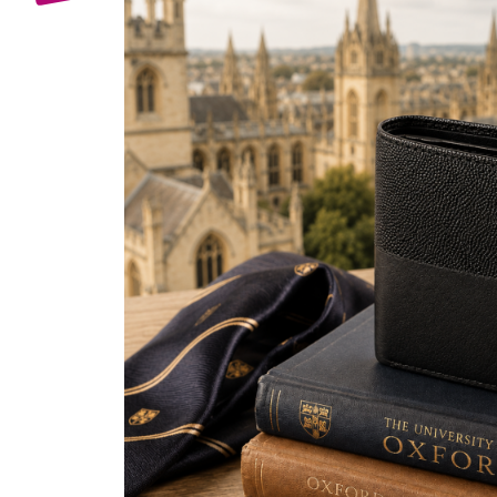
Bijuterii Mirese
Selectii
Reduceri
Cele mai noi
Cele mai vandute
Cele mai votate
Cu video
Pret
0 Lei - 100 Lei
100 Lei - 200 Lei
200 Lei - 300 Lei
300 Lei - 500 Lei
500 Lei - 1000 Lei
1000 Lei +