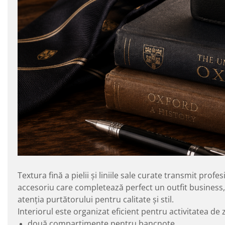
Textura fină a pielii și liniile sale curate transmit prof
accesoriu care completează perfect un outfit business, 
atenția purtătorului pentru calitate și stil.
Interiorul este organizat eficient pentru activitatea de zi
două compartimente pentru bancnote