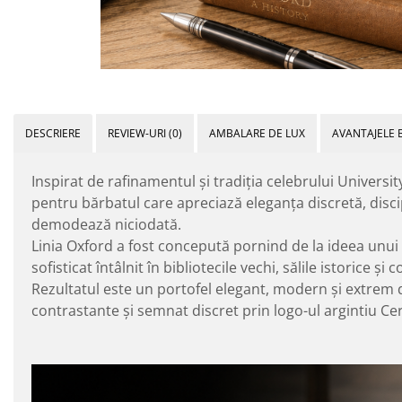
DESCRIERE
REVIEW-URI
(0)
AMBALARE DE LUX
AVANTAJELE 
Inspirat de rafinamentul și tradiția celebrului Universi
pentru bărbatul care apreciază eleganța discretă, disci
demodează niciodată.
Linia Oxford a fost concepută pornind de la ideea unui m
sofisticat întâlnit în bibliotecile vechi, sălile istorice 
Rezultatul este un portofel elegant, modern și extrem de
contrastante și semnat discret prin logo-ul argintiu Cer