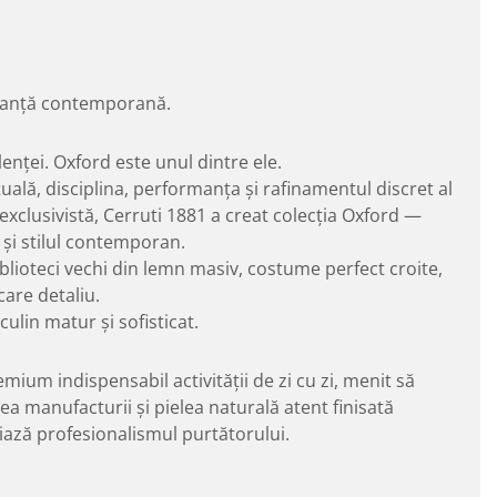
leganță contemporană.
lenței. Oxford este unul dintre ele.
uală, disciplina, performanța și rafinamentul discret al
xclusivistă, Cerruti 1881 a creat colecția Oxford —
 și stilul contemporan.
blioteci vechi din lemn masiv, costume perfect croite,
care detaliu.
ulin matur și sofisticat.
mium indispensabil activității de zi cu zi, menit să
ea manufacturii și pielea naturală atent finisată
niază profesionalismul purtătorului.