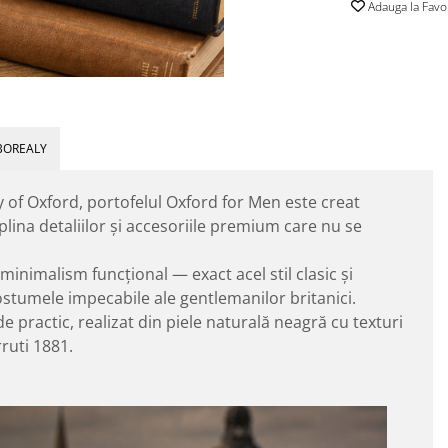
Adauga la Favo
BOREALY
ty of Oxford, portofelul Oxford for Men este creat
plina detaliilor și accesoriile premium care nu se
inimalism funcțional — exact acel stil clasic și
și costumele impecabile ale gentlemanilor britanici.
 practic, realizat din piele naturală neagră cu texturi
ruti 1881.