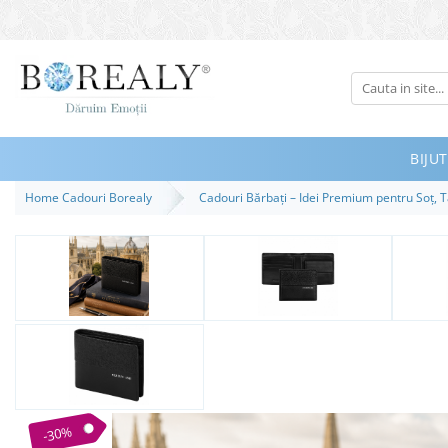
Bijuterii
Tipuri
Inele
BIJUT
Cercei
Home Cadouri Borealy
Cadouri Bărbați – Idei Premium pentru Soț, T
Bratari
Coliere
Seturi
Brose
Tiare
Destinatari
Bijuterii Femei
Bijuterii Copii
-30%