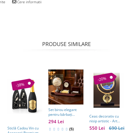
rite
Cere informatii
PRODUSE SIMILARE
-20%
-38%
Set birou elegant
pentru bărbați
Ceas decorativ cu
S
Business Desk
294 Lei
nisip artistic - Art
c
Antique Clock –
Table Clock
A
550 Lei
690 Lei
2
Sticlă Cadou Vin cu
cadou premium
(5)
E
Accesorii Premium