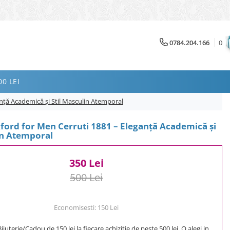
0784.204.166
0
0 LEI
nță Academică și Stil Masculin Atemporal
ford for Men Cerruti 1881 – Eleganță Academică și
in Atemporal
350 Lei
500 Lei
Economisesti:
150
Lei
uterie/Cadou de 150 lei la fiecare achizitie de peste 500 lei. O alegi in