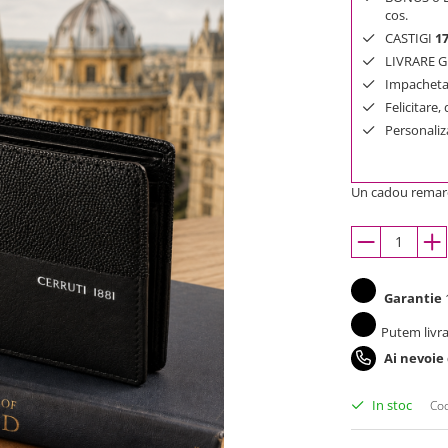
cos.
CASTIGI
1
LIVRARE GR
Impachetar
Felicitare,
Personaliza
Un cadou remarc
Garantie
1
Putem livra
Ai nevoie
In stoc
Cod