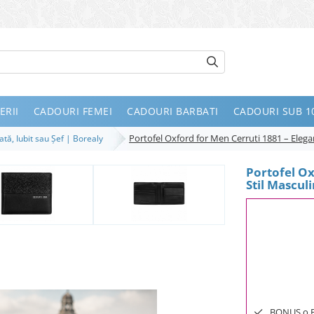
ERII
CADOURI FEMEI
CADOURI BARBATI
CADOURI SUB 10
Portofel Oxford for Men Cerruti 1881 – Elega
ată, Iubit sau Șef | Borealy
Portofel Ox
Stil Mascul
BONUS o Bij