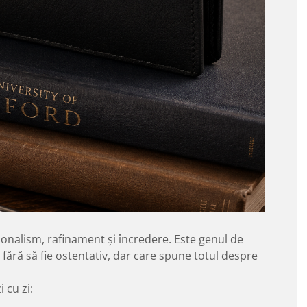
esionalism, rafinament și încredere. Este genul de
fără să fie ostentativ, dar care spune totul despre
 cu zi: