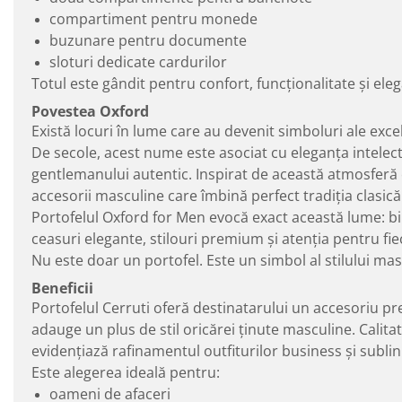
compartiment pentru monede
buzunare pentru documente
sloturi dedicate cardurilor
Totul este gândit pentru confort, funcționalitate și e
Povestea Oxford
Există locuri în lume care au devenit simboluri ale exce
De secole, acest nume este asociat cu eleganța intelect
gentlemanului autentic. Inspirat de această atmosferă e
accesorii masculine care îmbină perfect tradiția clasică
Portofelul Oxford for Men evocă exact această lume: bi
ceasuri elegante, stilouri premium și atenția pentru fie
Nu este doar un portofel. Este un simbol al stilului masc
Beneficii
Portofelul Cerruti oferă destinatarului un accesoriu pre
adauge un plus de stil oricărei ținute masculine. Calitat
evidențiază rafinamentul outfiturilor business și subli
Este alegerea ideală pentru:
oameni de afaceri