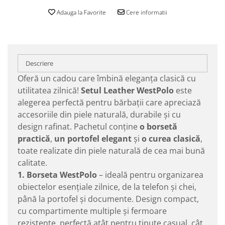
Adauga la Favorite
Cere informatii
Descriere
Oferă un cadou care îmbină eleganța clasică cu
utilitatea zilnică!
Setul Leather WestPolo
este
alegerea perfectă pentru bărbații care apreciază
accesoriile din piele naturală, durabile și cu
design rafinat. Pachetul conține
o borsetă
practică
,
un portofel elegant
și
o curea clasică
,
toate realizate din piele naturală de cea mai bună
calitate.
1. Borseta WestPolo
– ideală pentru organizarea
obiectelor esențiale zilnice, de la telefon și chei,
până la portofel și documente. Design compact,
cu compartimente multiple și fermoare
rezistente, perfectă atât pentru ținute casual, cât