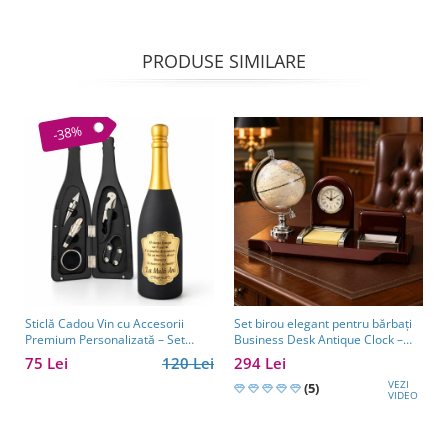
PRODUSE SIMILARE
-38%
Sticlă Cadou Vin cu Accesorii
Set birou elegant pentru bărbați
Premium Personalizată – Set
Business Desk Antique Clock –
Elegant pentru Bărbați
cadou premium pentru șef, soț
75 Lei
120 Lei
294 Lei
sau partener de afaceri
VEZI
(5)
VIDEO