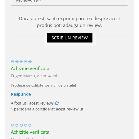
Review-uri
(4)
Daca doresti sa iti exprimi parerea despre acest
produs poti adauga un review.
SCRIE UN REVIEW
Achizitie verificata
Eugen Marcu,
Acum 4 ani
Produse de calitate, servicii de 5 stele!
Raspunde
A fost util acest review?
1 persoana a considerat acest review util!
Achizitie verificata