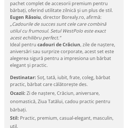
pachet complet de accesorii premium pentru
bărbați, oferind utilitate zilnică și un plus de stil.
Eugen Răsoiu
, director Borealy.ro, afirmă:
„Cadourile de succes sunt cele care combină
utilul cu frumosul. Setul WestPolo este exact
acest echilibru perfect.”
Ideal pentru
cadouri de Crăciun
, zile de naștere,
aniversări sau surprize corporate, acest set este
alegerea sigură pentru a impresiona un bărbat
elegant și practic.
Destinatar:
Soț, tată, iubit, frate, coleg, bărbat
practic, bărbat care călătorește des.
Ocazii:
Zi de naștere, Crăciun, aniversare,
onomastică, Ziua Tatălui, cadou practic pentru
bărbați.
Stil:
Practic, premium, casual-elegant, masculin,
util.