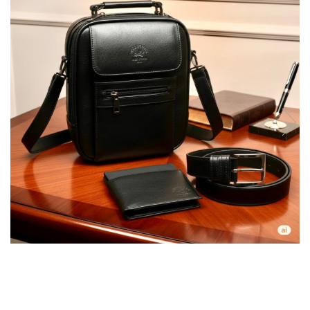
Reduceri
Cele mai noi
Cele mai vandute
Cele mai votate
Cu video
Pret
0 Lei - 100 Lei
100 Lei - 200 Lei
200 Lei - 300 Lei
300 Lei - 500 Lei
500 Lei - 1000 Lei
1000 Lei +