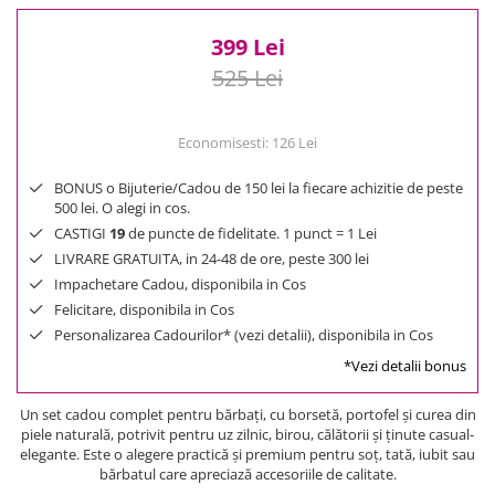
399 Lei
525 Lei
Economisesti:
126
Lei
BONUS o Bijuterie/Cadou de 150 lei la fiecare achizitie de peste
500 lei. O alegi in cos.
CASTIGI
19
de puncte de fidelitate. 1 punct = 1 Lei
LIVRARE GRATUITA, in 24-48 de ore, peste 300 lei
Impachetare Cadou, disponibila in Cos
Felicitare, disponibila in Cos
Personalizarea Cadourilor* (vezi detalii), disponibila in Cos
*Vezi detalii bonus
Un set cadou complet pentru bărbați, cu borsetă, portofel și curea din
piele naturală, potrivit pentru uz zilnic, birou, călătorii și ținute casual-
elegante. Este o alegere practică și premium pentru soț, tată, iubit sau
bărbatul care apreciază accesoriile de calitate.