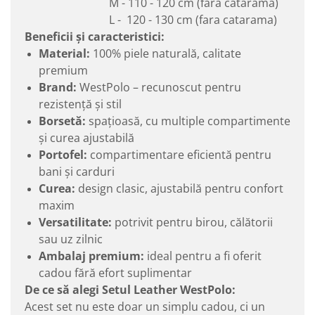
M - 110 - 120 cm (fara catarama)
L - 120 - 130 cm (fara catarama)
Beneficii și caracteristici:
Material:
100% piele naturală, calitate
premium
Brand:
WestPolo – recunoscut pentru
rezistență și stil
Borsetă:
spațioasă, cu multiple compartimente
și curea ajustabilă
Portofel:
compartimentare eficientă pentru
bani și carduri
Curea:
design clasic, ajustabilă pentru confort
maxim
Versatilitate:
potrivit pentru birou, călătorii
sau uz zilnic
Ambalaj premium:
ideal pentru a fi oferit
cadou fără efort suplimentar
De ce să alegi Setul Leather WestPolo:
Acest set nu este doar un simplu cadou, ci un