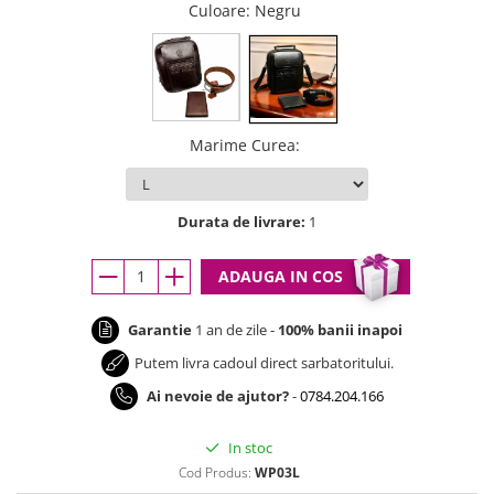
Culoare
: Negru
Marime Curea
:
Durata de livrare:
1
ADAUGA IN COS
Garantie
1 an de zile -
100% banii inapoi
Putem livra cadoul direct sarbatoritului.
Ai nevoie de ajutor?
-
0784.204.166
In stoc
Cod Produs:
WP03L