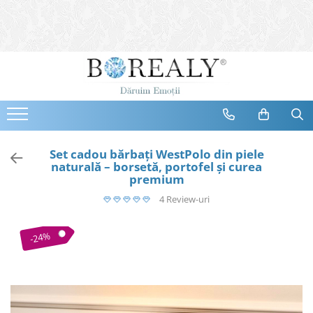
Bijuterii
Tipuri
Inele
Cercei
Bratari
Coliere
Set cadou bărbați WestPolo din piele
naturală – borsetă, portofel și curea
Seturi
premium
Brose
4 Review-uri
Tiare
Destinatari
-24%
Bijuterii Femei
Bijuterii Copii
Bijuterii Mirese
Selectii