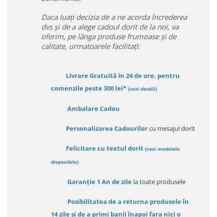
Daca luați decizia de a ne acorda încrederea
dvs și de a alege cadoul dorit de la noi, va
oferim, pe lânga produse frumoase și de
calitate, urmatoarele facilitați:
Livrare Gratuită in 24 de ore, pentru
comenzile peste 300 lei*
(vezi detalii)
Ambalare Cadou
Personalizarea Cadourilor
cu mesajul dorit
Felicitare cu textul dorit
(
vezi modelele
disponibile
)
Garanție
1 An de zile
la toate produsele
Posibilitatea de a returna produsele în
14 zile
și de a primi
banii înapoi fara nici o