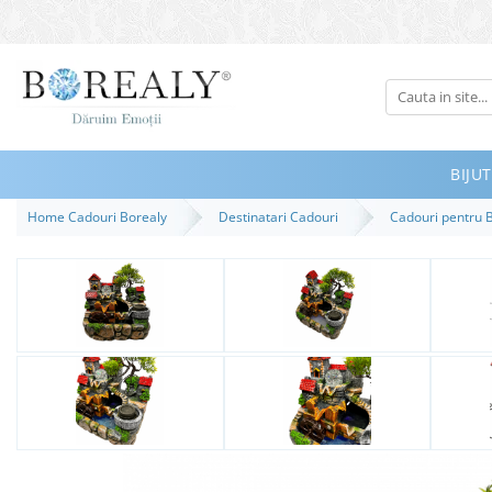
Bijuterii
Tipuri
Inele
BIJUT
Cercei
Home Cadouri Borealy
Destinatari Cadouri
Cadouri pentru B
Bratari
Coliere
Seturi
Brose
Tiare
Destinatari
Bijuterii Femei
Bijuterii Copii