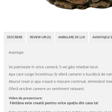
DESCRIERE
REVIEW-URI
(0)
AMBALARE DE LUX
AVANTAJELE 
Avantaje:
Se potrivește în orice cameră, îi vei găsi imediat locul.
Apa care curge încontinuu îți oferă camerei o bucățică de nat
Aburul creat și apa crează o mișcare continuă, eliminând mo
Oferă oricărei camere un sentiment relaxant.
Video de prezentare:
Fântâna este creată pentru orice spațiu din casa ta!