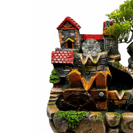
Bijuterii Mirese
Selectii
Reduceri
Cele mai noi
Cele mai vandute
Cele mai votate
Cu video
Pret
0 Lei - 100 Lei
100 Lei - 200 Lei
200 Lei - 300 Lei
300 Lei - 500 Lei
500 Lei - 1000 Lei
1000 Lei +