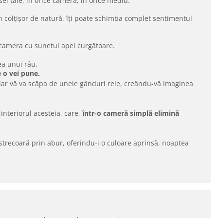
sei tale, în orice cameră, în orice mediu.
un colțișor de natură, îți poate schimba complet sentimentul
 camera cu sunetul apei curgătoare.
ea unui râu.
 o vei pune.
chiar vă va scăpa de unele gânduri rele, creându-vă imaginea
interiorul acesteia, care,
într-o cameră simplă elimină
 strecoară prin abur, oferindu-i o culoare aprinsă, noaptea