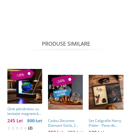
PRODUSE SIMILARE
-18%
-34%
Glob pământesc cu
levitație magnetică
și pix – cadou
245 Lei
300 Lei
Cadou Decantor
Set Caligrafie Harry
J
business pentru
Diamant Sticla, 2
Potter - Pana de
B
bărbați pasionați de
(2)
Pahare si Suport din
scris si calimara
L