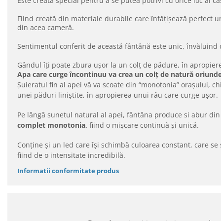
Este creată special pentru a se putea potrivi cu orice loc al ca
Fiind creată din materiale durabile care înfățișează perfect 
din acea cameră.
Sentimentul conferit de această fântână este unic, învăluind
Gândul îți poate zbura ușor la un colț de pădure, în apropier
Apa care curge încontinuu va crea un colț de natură oriunde
Șuieratul fin al apei vă va scoate din “monotonia” orașului, 
unei păduri liniștite, în apropierea unui râu care curge ușor.
Pe lângă sunetul natural al apei, fântâna produce si abur din 
complet monotonia,
fiind o mișcare continuă și unică.
Conține și un led care își schimbă culoarea constant, care se
fiind de o intensitate incredibilă.
Informatii conformitate produs