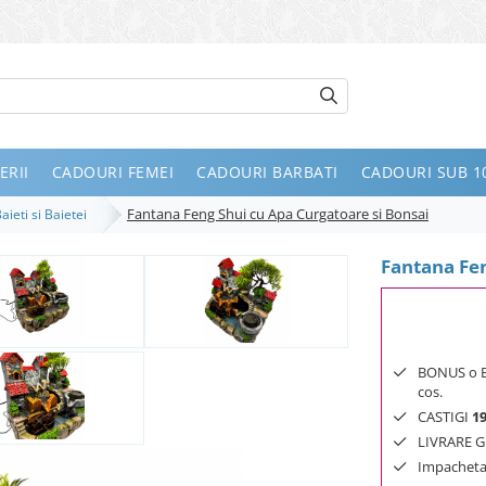
ERII
CADOURI FEMEI
CADOURI BARBATI
CADOURI SUB 10
Fantana Feng Shui cu Apa Curgatoare si Bonsai
aieti si Baietei
Fantana Fen
BONUS o Bij
cos.
CASTIGI
1
LIVRARE GR
Impachetar