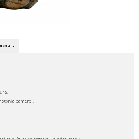
BOREALY
ură.
notonia camerei.