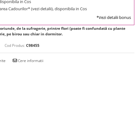
 disponibila in Cos
rea Cadourilor* (vezi detalii), disponibila in Cos
*Vezi detalii bonus
 oriunde, de la sufragerie, printre flori (poate fi confundată cu plante
rie, pe birou sau chiar in dormitor.
Cod Produs:
C98455
rite
Cere informatii