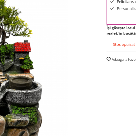
Felicitare,
Personaliza
Își găsește locul
reale), în bucătă
Stoc epuizat
Adauga la Favo