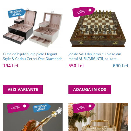
-20%
Cutie de bijuterii din piele Elegant
Joc de SAH din lemn cu piese din
Style & Cadou Cercei One Diamonds
metal AURII/ARGINTII, calitate
premium
194 Lei
550 Lei
690 Lei
VEZI VARIANTE
ADAUGA IN COS
-40%
-23%