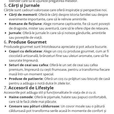
blender care să le ușureze pregătirea meselor.
5.
Cărți și Jurnale
Cărțile sunt cadouri valoroase care oferă inspirație și perspective noi.
Cărți de memorii
: Oferă-le cărți despre istoria familiei sau despre
evenimente importante, care să le reînvie amintirile.
Romane de ficțiune
: Alege romane captivante, fie că sunt povești
de dragoste, mister sau aventură, care să le ofere clipe de relaxare.
Jurnale
: Oferă-le jurnale în care să-și noteze gândurile, amintirile
sau poveștile de viață.
6.
Produse Gourmet
Produsele gourmet sunt întotdeauna apreciate și pot aduce bucurie.
Coșuri cu delicatese
: Alege un coș cu produse gourmet, cum ar fi
ciocolată artizanală, brânzeturi fine sau uleiuri aromate, care să fie
savurate împreună.
Seturi de ceai sau cafea
: Oferă-le un set de ceai sau cafea
premium, împreună cu cești frumoase, pentru a transforma fiecare
masă într-un moment special.
Produse de patiserie
: Oferă un coș cu prăjituri sau biscuiți de casă
pentru a adăuga o notă dulce în zilele lor.
7.
Accesorii de Lifestyle
Accesoriile pot adăuga stil și funcționalitate în viața de zi cu zi.
Haine comode
: Oferă-le pijamale, halate sau papuci confortabili,
care să le facă zilele mai plăcute.
Covoare sau pături călduroase
: Un covor moale sau o pătură
călduroasă pot transforma serile acasă în momente de confort și