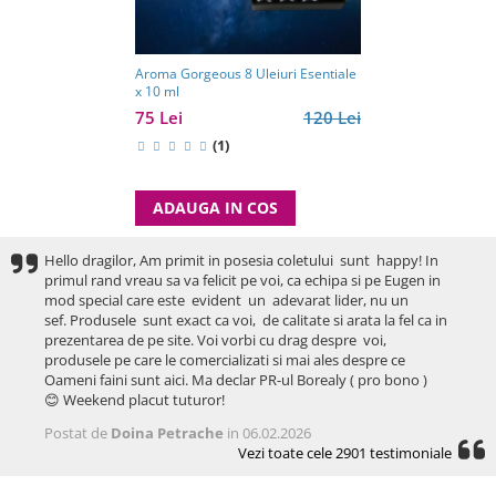
Aroma Gorgeous 8 Uleiuri Esentiale
x 10 ml
75 Lei
120 Lei
(1)
ADAUGA IN COS
Hello dragilor, Am primit in posesia coletului sunt happy! In
primul rand vreau sa va felicit pe voi, ca echipa si pe Eugen in
mod special care este evident un adevarat lider, nu un
sef. Produsele sunt exact ca voi, de calitate si arata la fel ca in
prezentarea de pe site. Voi vorbi cu drag despre voi,
produsele pe care le comercializati si mai ales despre ce
Oameni faini sunt aici. Ma declar PR-ul Borealy ( pro bono )
😊 Weekend placut tuturor!
Postat de
Doina Petrache
in 06.02.2026
Vezi toate cele 2901 testimoniale