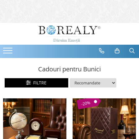
Bijuterii
Tipuri
Inele
Cercei
Bratari
Coliere
Cadouri pentru Bunici
Seturi
FILTRE
Brose
Tiare
Destinatari
-20%
Bijuterii Femei
Bijuterii Copii
Bijuterii Mirese
Selectii