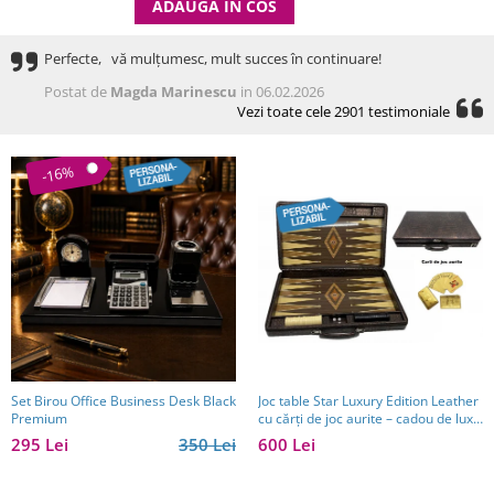
ADAUGA IN COS
Perfecte, vă mulțumesc, mult succes în continuare!
Postat de
Magda Marinescu
in 06.02.2026
Vezi toate cele 2901 testimoniale
-16%
Set Birou Office Business Desk Black
Joc table Star Luxury Edition Leather
Premium
cu cărți de joc aurite – cadou de lux
pentru bărbați
295 Lei
350 Lei
600 Lei