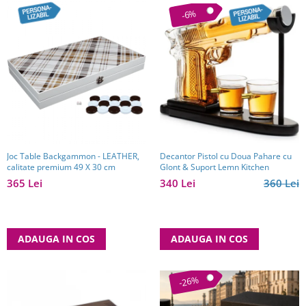
-6%
Decantor Pistol cu Doua Pahare cu
Joc Table Backgammon - LEATHER,
Glont & Suport Lemn Kitchen
calitate premium 49 X 30 cm
340 Lei
360 Lei
365 Lei
ADAUGA IN COS
ADAUGA IN COS
-26%