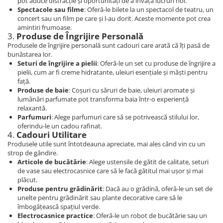
pot aduce distracție și oportunități de a învăța lucruri noi.
Spectacole sau filme
: Oferă-le bilete la un spectacol de teatru, un
concert sau un film pe care și l-au dorit. Aceste momente pot crea
amintiri frumoase.
3.
Produse de Îngrijire Personală
Produsele de îngrijire personală sunt cadouri care arată că îți pasă de
bunăstarea lor.
Seturi de îngrijire a pielii
: Oferă-le un set cu produse de îngrijire a
pielii, cum ar fi creme hidratante, uleiuri esențiale și măști pentru
față.
Produse de baie
: Coșuri cu săruri de baie, uleiuri aromate și
lumânări parfumate pot transforma baia într-o experiență
relaxantă.
Parfumuri
: Alege parfumuri care să se potrivească stilului lor,
oferindu-le un cadou rafinat.
4.
Cadouri Utilitare
Produsele utile sunt întotdeauna apreciate, mai ales când vin cu un
strop de gândire.
Articole de bucătărie
: Alege ustensile de gătit de calitate, seturi
de vase sau electrocasnice care să le facă gătitul mai ușor și mai
plăcut.
Produse pentru grădinărit
: Dacă au o grădină, oferă-le un set de
unelte pentru grădinărit sau plante decorative care să le
îmbogățească spațiul verde.
Electrocasnice practice
: Oferă-le un robot de bucătărie sau un