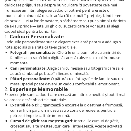
delicioase prăjituri sau despre bunicul care îți povestește cele mai
frumoase amintiri, alegerea cadoului potrivit pentru ei este o
modalitate minunată de a le arăta cât de mult îi prețuiești. Indiferent
de ocazie — ziua lor de naștere, o sărbătoare sau pur și simplu dorința
de a-i surprinde — iată un ghid cu sugestii care te vor ajuta să alegi
cadoul ideal pentru bunicii tăi.
1.
Cadouri Personalizate
Cadourile personalizate sunt o alegere excelentă pentru a adăuga o
notă specială și a arăta că te-ai gândit la ei.
Fotografii personalizate
: Oferă-le un album foto cu amintiri de
familie sau o ramă foto digitală care să ruleze cele mai frumoase
momente.
Căni personalizate
: Alege căni cu mesaje sau fotografii care să le
aducă zâmbetul pe buze în fiecare dimineață.
Pături personalizate
: O pătură cu o fotografie de familie sau un
mesaj special poate deveni un cadou confortabil și emoționant.
2.
Experiențe Memorabile
Experiențele sunt cadouri care creează amintiri de neuitat și pot fi mai
valoroase decât obiectele materiale.
Excursii de o zi
: Organizează o excursie la o destinație frumoasă,
cum ar fi un parc, un muzeu sau o zonă de recreere, pentru a
petrece timp de calitate împreună.
Cursuri de gătit sau meșteșuguri
: Înscrie-i la cursuri de gătit,
croșetat sau alte meșteșuguri care îi interesează. Aceste activități