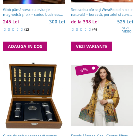
Set cadou bărbați WestPolo din piele
Glob pământesc cu levitație
naturală – borsetă, portofel și curea
magnetică și pix – cadou business
premium
pentru bărbați pasionați de
de la 398 Lei
525 Lei
245 Lei
300 Lei
tehnologie și călătorii
VEZI
(4)
(2)
VIDEO
VEZI VARIANTE
ADAUGA IN COS
-55%
Esarfa Matase Kiss - Gustav Klimt
Cutie de șah cu accesorii pentru