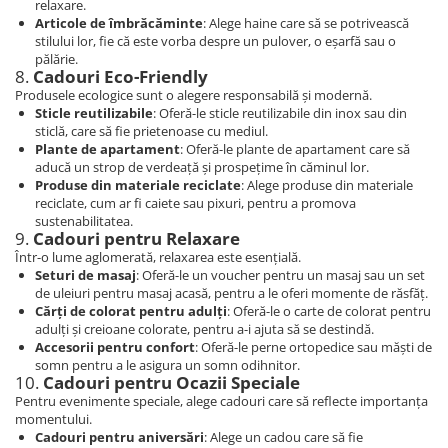
relaxare.
Articole de îmbrăcăminte
: Alege haine care să se potrivească
stilului lor, fie că este vorba despre un pulover, o eșarfă sau o
pălărie.
8.
Cadouri Eco-Friendly
Produsele ecologice sunt o alegere responsabilă și modernă.
Sticle reutilizabile
: Oferă-le sticle reutilizabile din inox sau din
sticlă, care să fie prietenoase cu mediul.
Plante de apartament
: Oferă-le plante de apartament care să
aducă un strop de verdeață și prospețime în căminul lor.
Produse din materiale reciclate
: Alege produse din materiale
reciclate, cum ar fi caiete sau pixuri, pentru a promova
sustenabilitatea.
9.
Cadouri pentru Relaxare
Într-o lume aglomerată, relaxarea este esențială.
Seturi de masaj
: Oferă-le un voucher pentru un masaj sau un set
de uleiuri pentru masaj acasă, pentru a le oferi momente de răsfăț.
Cărți de colorat pentru adulți
: Oferă-le o carte de colorat pentru
adulți și creioane colorate, pentru a-i ajuta să se destindă.
Accesorii pentru confort
: Oferă-le perne ortopedice sau măști de
somn pentru a le asigura un somn odihnitor.
10.
Cadouri pentru Ocazii Speciale
Pentru evenimente speciale, alege cadouri care să reflecte importanța
momentului.
Cadouri pentru aniversări
: Alege un cadou care să fie