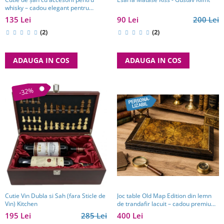
whisky – cadou elegant pentru
bărbați pasionați de strategie. TOP
90 Lei
200 Lei
135 Lei
10 Cadouri Barbati
(2)
(2)
ADAUGA IN COS
ADAUGA IN COS
-32%
Cutie Vin Dubla si Sah (fara Sticle de
Joc table Old Map Edition din lemn
Vin) Kitchen
de trandafir lacuit – cadou premium
pentru bărbați pasionați de jocuri
195 Lei
285 Lei
400 Lei
clasice