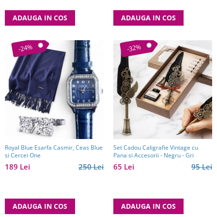
ADAUGA IN COS
ADAUGA IN COS
-24%
-32%
Royal Blue Esarfa Casmir, Ceas Blue
Set Cadou Caligrafie Vintage cu
si Cercei One
Pana si Accesorii - Negru - Gri
189 Lei
250 Lei
65 Lei
95 Lei
ADAUGA IN COS
ADAUGA IN COS