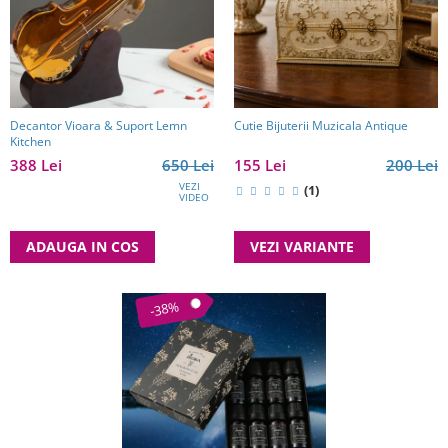
Decantor Vioara & Suport Lemn
Cutie Bijuterii Muzicala Antique
Kitchen
388 Lei
650 Lei
155 Lei
200 Lei
VEZI
(1)
VIDEO
ADAUGA IN COS
VEZI VARIANTE
-38%