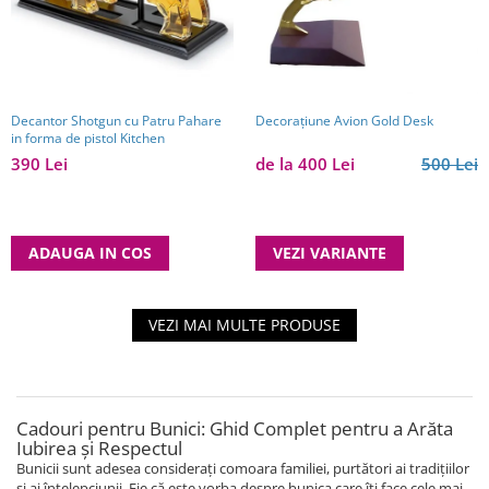
Decantor Shotgun cu Patru Pahare
Decorațiune Avion Gold Desk
in forma de pistol Kitchen
390 Lei
de la 400 Lei
500 Lei
ADAUGA IN COS
VEZI VARIANTE
VEZI MAI MULTE PRODUSE
Cadouri pentru Bunici: Ghid Complet pentru a Arăta
Iubirea și Respectul
Bunicii sunt adesea considerați comoara familiei, purtători ai tradițiilor
și ai înțelepciunii. Fie că este vorba despre bunica care îți face cele mai