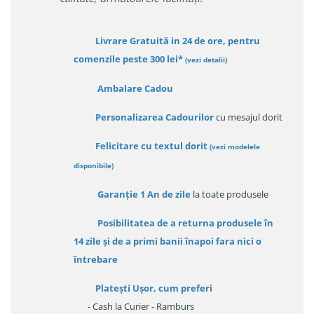
Livrare Gratuită in 24 de ore, pentru
comenzile peste 300 lei*
(vezi detalii)
Ambalare Cadou
Personalizarea Cadourilor
cu mesajul dorit
Felicitare cu textul dorit
(
vezi modelele
disponibile
)
Garanție
1 An de zile
la toate produsele
Posibilitatea de a returna produsele în
14 zile
și de a primi
banii înapoi fara nici o
întrebare
Platești Ușor
, cum preferi
- Cash la Curier - Ramburs