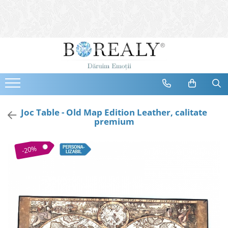
Bijuterii
Tipuri
Inele
Cercei
Bratari
Coliere
Joc Table - Old Map Edition Leather, calitate
premium
Seturi
Brose
-20%
Tiare
Destinatari
Bijuterii Femei
Bijuterii Copii
Bijuterii Mirese
Selectii