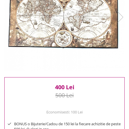
Reduceri
Cele mai noi
Cele mai vandute
Cele mai votate
Cu video
Pret
0 Lei - 100 Lei
100 Lei - 200 Lei
200 Lei - 300 Lei
300 Lei - 500 Lei
500 Lei - 1000 Lei
400 Lei
1000 Lei +
500 Lei
Economisesti:
100
Lei
BONUS o Bijuterie/Cadou de 150 lei la fiecare achizitie de peste