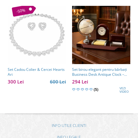
-50%
Set Cadou Colier & Cercei Hearts
Set birou elegant pentru bărbați
Ari
Business Desk Antique Clock –
cadou premium pentru șef, soț
300 Lei
600 Lei
294 Lei
sau partener de afaceri
VEZI
(5)
VIDEO
INFO UTILE CLIENTI
INFO LEGALE