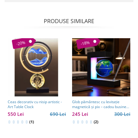
PRODUSE SIMILARE
-20%
-18%
Ceas decorativ cu nisip artistic -
Glob pământesc cu levitație
Art Table Clock
magnetică și pix – cadou business
pentru bărbați pasionați de
550 Lei
690 Lei
245 Lei
300 Lei
tehnologie și călătorii
(1)
(2)