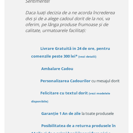
Sentimente!
Daca luați decizia de a ne acorda încrederea
dvs și de a alege cadoul dorit de la noi, va
oferim, pe lânga produse frumoase și de
calitate, urmatoarele facilitați:
Livrare Gratuită in 24 de ore, pentru
comenzile peste 300 lei*
(vezi detalii)
Ambalare Cadou
Personalizarea Cadourilor
cu mesajul dorit
Felicitare cu textul dorit
(
vezi modelele
disponibile
)
Garanție
1 An de zile
la toate produsele
Posibilitatea de a returna produsele în