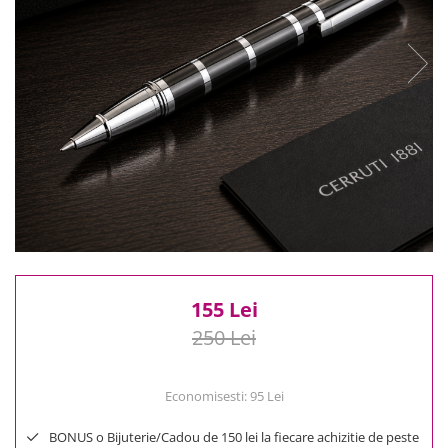
Reduceri
Cele mai noi
Cele mai vandute
Cele mai votate
Cu video
Pret
0 Lei - 100 Lei
100 Lei - 200 Lei
200 Lei - 300 Lei
300 Lei - 500 Lei
500 Lei - 1000 Lei
1000 Lei +
155 Lei
250 Lei
Economisesti:
95
Lei
BONUS o Bijuterie/Cadou de 150 lei la fiecare achizitie de peste