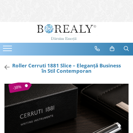
Bijuterii
Tipuri
Inele
Cercei
Bratari
Coliere
Roller Cerruti 1881 Slice – Eleganță Business
în Stil Contemporan
Seturi
Brose
-38%
Tiare
Destinatari
Bijuterii Femei
Bijuterii Copii
Bijuterii Mirese
Selectii