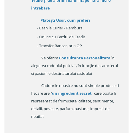
14 zile
și de a primi
banii înapoi fara nici o
întrebare
Platești Ușor
, cum preferi
- Cash la Curier - Ramburs
- Online cu Cardul de Credit
- Transfer Bancar, prin OP
Va oferim
Consultanța Personalizata
în
alegerea cadoulul potrivit, în funcție de caracterul
și pasiunile destinatarului cadoului
Cadourile noastre nu sunt simple produse ci
fiecare are "
un ingredient secret
" care poate fi
reprezentat de frumusețe, calitate, sentimente,
detalii, poveste, parfum, pasiune, impresii de
neuitat