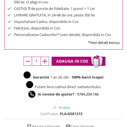
500 lei. O alegi in cos.
CASTIGI
7
de puncte de fidelitate. 1 punct = 1 Lei
LIVRARE GRATUITA, in 24-48 de ore, peste 300 lei
Impachetare Cadou, disponibila in Cos
Felicitare, disponibila in Cos
Personalizarea Cadourilor* (vezi detalii), disponibila in Cos
*Vezi detalii bonus
ADAUGA IN COS
Garantie
1 an de zile -
100% banii inapoi
Putem livra cadoul direct sarbatoritului.
Ai nevoie de ajutor?
-
0784.204.166
In stoc
Cod Produs:
PLA-NSR1215
Adauga la Favorite
Cere informatii