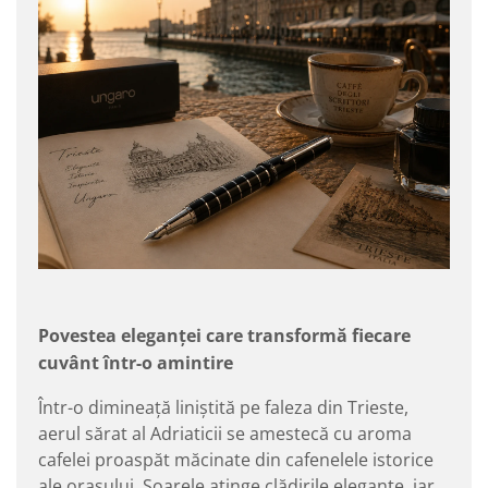
Povestea eleganței care transformă fiecare
cuvânt într-o amintire
Într-o dimineață liniștită pe faleza din Trieste,
aerul sărat al Adriaticii se amestecă cu aroma
cafelei proaspăt măcinate din cafenelele istorice
ale orașului. Soarele atinge clădirile elegante, iar