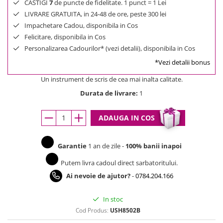
CASTIGI
7
de puncte de fidelitate. 1 punct = 1 Lei
LIVRARE GRATUITA, in 24-48 de ore, peste 300 lei
Impachetare Cadou, disponibila in Cos
Felicitare, disponibila in Cos
Personalizarea Cadourilor* (vezi detalii), disponibila in Cos
*Vezi detalii bonus
Un instrument de scris de cea mai inalta calitate.
Durata de livrare:
1
ADAUGA IN COS
Garantie
1 an de zile -
100% banii inapoi
Putem livra cadoul direct sarbatoritului.
Ai nevoie de ajutor?
-
0784.204.166
In stoc
Cod Produs:
USH8502B