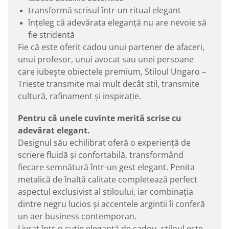
transformă scrisul într-un ritual elegant
înțeleg că adevărata eleganță nu are nevoie să
fie stridentă
Fie că este oferit cadou unui partener de afaceri,
unui profesor, unui avocat sau unei persoane
care iubește obiectele premium, Stiloul Ungaro –
Trieste transmite mai mult decât stil, transmite
cultură, rafinament și inspirație.
Pentru că unele cuvinte merită scrise cu
adevărat elegant.
Designul său echilibrat oferă o experiență de
scriere fluidă și confortabilă, transformând
fiecare semnătură într-un gest elegant. Penita
metalică de înaltă calitate completează perfect
aspectul exclusivist al stiloului, iar combinația
dintre negru lucios și accentele argintii îi conferă
un aer business contemporan.
Livrat într-o cutie elegantă de cadou, stiloul este