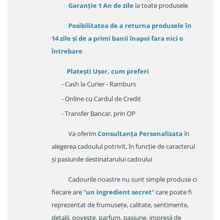
Garanție
1 An de zile
la toate produsele
Posibilitatea de a returna produsele în
14 zile
și de a primi
banii înapoi fara nici o
întrebare
Platești Ușor
, cum preferi
- Cash la Curier - Ramburs
- Online cu Cardul de Credit
- Transfer Bancar, prin OP
Va oferim
Consultanța Personalizata
în
alegerea cadoulul potrivit, în funcție de caracterul
și pasiunile destinatarului cadoului
Cadourile noastre nu sunt simple produse ci
fiecare are "
un ingredient secret
" care poate fi
reprezentat de frumusețe, calitate, sentimente,
detalii, poveste, parfum, pasiune, impresii de