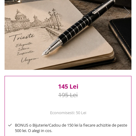
Reduceri
Cele mai noi
Cele mai vandute
Cele mai votate
Cu video
Pret
0 Lei - 100 Lei
100 Lei - 200 Lei
200 Lei - 300 Lei
300 Lei - 500 Lei
500 Lei - 1000 Lei
145 Lei
1000 Lei +
195 Lei
Economisesti:
50
Lei
BONUS o Bijuterie/Cadou de 150 lei la fiecare achizitie de peste
500 lei. O alegi in cos.