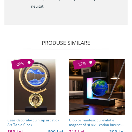
neuitat
PRODUSE SIMILARE
-20%
-27%
Ceas decorativ cu nisip artistic -
Glob pământesc cu levitație
Art Table Clock
magnetică și pix – cadou business
pentru bărbați pasionați de
550 Lei
690 Lei
218 Lei
300 Lei