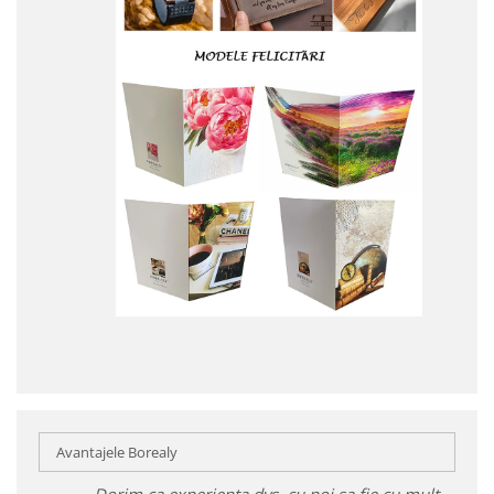
Avantajele Borealy
Dorim ca experiența dvs. cu noi sa fie cu mult