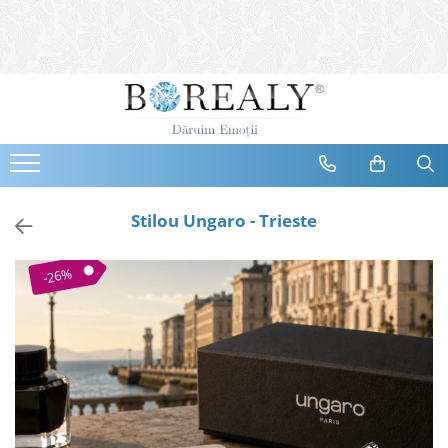
Bijuterii
Tipuri
Inele
Cercei
Bratari
Coliere
Stilou Ungaro - Trieste
Seturi
Brose
-26%
Tiare
Destinatari
Bijuterii Femei
Bijuterii Copii
Bijuterii Mirese
Selectii