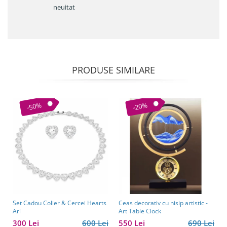
neuitat
PRODUSE SIMILARE
-50%
-20%
Set Cadou Colier & Cercei Hearts
Ceas decorativ cu nisip artistic -
Ari
Art Table Clock
300 Lei
600 Lei
550 Lei
690 Lei