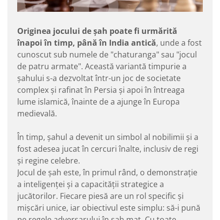
Originea jocului de șah poate fi urmărită
înapoi în timp, până în India antică
, unde a fost
cunoscut sub numele de "chaturanga" sau "jocul
de patru armate". Această variantă timpurie a
șahului s-a dezvoltat într-un joc de societate
complex și rafinat în Persia și apoi în întreaga
lume islamică, înainte de a ajunge în Europa
medievală.
În timp, șahul a devenit un simbol al nobilimii și a
fost adesea jucat în cercuri înalte, inclusiv de regi
și regine celebre.
Jocul de șah este, în primul rând, o demonstrație
a inteligenței și a capacității strategice a
jucătorilor. Fiecare piesă are un rol specific și
mișcări unice, iar obiectivul este simplu: să-i pună
pe regele adversarului în șah mat. Cu toate