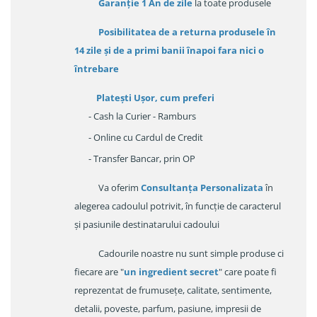
Garanție
1 An de zile
la toate produsele
Posibilitatea de a returna produsele în
14 zile
și de a primi
banii înapoi fara nici o
întrebare
Platești Ușor
, cum preferi
- Cash la Curier - Ramburs
- Online cu Cardul de Credit
- Transfer Bancar, prin OP
Va oferim
Consultanța Personalizata
în
alegerea cadoulul potrivit, în funcție de caracterul
și pasiunile destinatarului cadoului
Cadourile noastre nu sunt simple produse ci
fiecare are "
un ingredient secret
" care poate fi
reprezentat de frumusețe, calitate, sentimente,
detalii, poveste, parfum, pasiune, impresii de