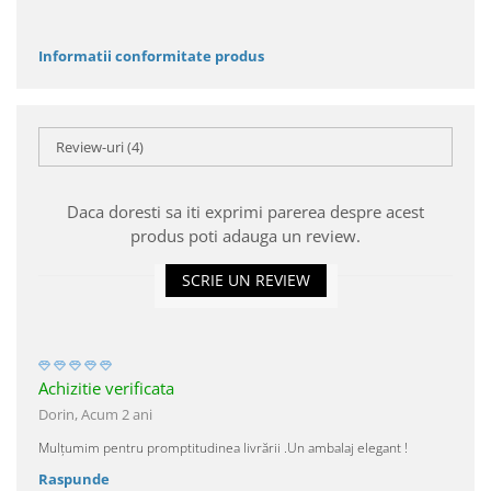
Informatii conformitate produs
Review-uri
(4)
Daca doresti sa iti exprimi parerea despre acest
produs poti adauga un review.
SCRIE UN REVIEW
Achizitie verificata
Dorin,
Acum 2 ani
Mulțumim pentru promptitudinea livrării .Un ambalaj elegant !
Raspunde