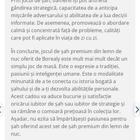
Prin jocul de șah, oamenii își pot antrena
gândirea strategică, capacitatea de a anticipa
mișcările adversarului și abilitatea de a lua decizii
informate. De asemenea, promovează o abordare
calmă și concentrată față de probleme, calități
care pot fi aplicate în viața de zi cu zi.
În concluzie, jocul de șah premium din lemn de
nuc oferit de Borealy este mult mai mult decât un
simplu joc de masă. Este o expresie a tradiției,
pasiunii și inteligenței umane. Este o modalitate
minunată de a te conecta cu istoria bogată a
șahului și de a-ți dezvolta abilitățile personale.
Acest cadou va aduce bucurie și satisfacție
oricărui iubitor de șah sau iubitor de strategie și
va rămâne o comoară prețioasă în colecția lor.
Așadar, nu ezita să împărtășești pasiunea pentru
șah oferind acest set de șah premium din lemn de
nuc.