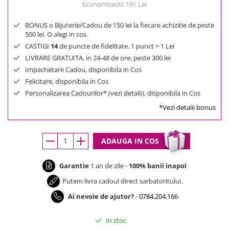
Economisesti:
191
Lei
BONUS o Bijuterie/Cadou de 150 lei la fiecare achizitie de peste
500 lei. O alegi in cos.
CASTIGI
14
de puncte de fidelitate. 1 punct = 1 Lei
LIVRARE GRATUITA, in 24-48 de ore, peste 300 lei
Impachetare Cadou, disponibila in Cos
Felicitare, disponibila in Cos
Personalizarea Cadourilor* (vezi detalii), disponibila in Cos
*Vezi detalii bonus
ADAUGA IN COS
Garantie
1 an de zile -
100% banii inapoi
Putem livra cadoul direct sarbatoritului.
Ai nevoie de ajutor?
-
0784.204.166
In stoc