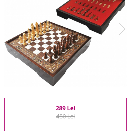
Reduceri
Cele mai noi
Cele mai vandute
Cele mai votate
Cu video
Pret
0 Lei - 100 Lei
100 Lei - 200 Lei
200 Lei - 300 Lei
300 Lei - 500 Lei
500 Lei - 1000 Lei
1000 Lei +
289 Lei
480 Lei