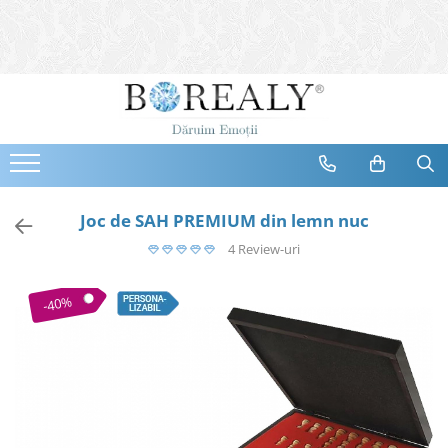
Bijuterii
Tipuri
Inele
Cercei
Bratari
Coliere
Joc de SAH PREMIUM din lemn nuc
Seturi
4 Review-uri
Brose
Tiare
-40%
Destinatari
Bijuterii Femei
Bijuterii Copii
Bijuterii Mirese
Selectii