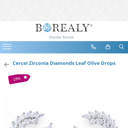
Bijuterii
Tipuri
Inele
Cercei
Bratari
Coliere
Cercei Zirconia Diamonds Leaf Olive Drops
Seturi
Brose
-28%
Tiare
Destinatari
Bijuterii Femei
Bijuterii Copii
Bijuterii Mirese
Selectii