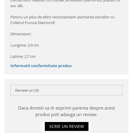
Cerceii sunt realizati cu cristale Simulated Diamonds, placati cu
aur alb.
Pentru un plus de efect recomandam asortarea cerceilor cu
Colierul Frunza Diamond!
Dimensiuni:
Lungime: 2,9 cm
Latime: 2,7 cm
Informatii conformitate produs
Review-uri
(0)
Daca doresti sa iti exprimi parerea despre acest
produs poti adauga un review.
SCRIE UN REVIEW