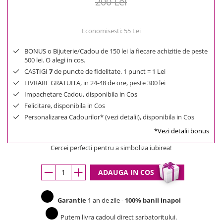
200 Lei
Economisesti:
55
Lei
BONUS o Bijuterie/Cadou de 150 lei la fiecare achizitie de peste
500 lei. O alegi in cos.
CASTIGI
7
de puncte de fidelitate. 1 punct = 1 Lei
LIVRARE GRATUITA, in 24-48 de ore, peste 300 lei
Impachetare Cadou, disponibila in Cos
Felicitare, disponibila in Cos
Personalizarea Cadourilor* (vezi detalii), disponibila in Cos
*Vezi detalii bonus
Cercei perfecti pentru a simboliza iubirea!
ADAUGA IN COS
Garantie
1 an de zile -
100% banii inapoi
Putem livra cadoul direct sarbatoritului.