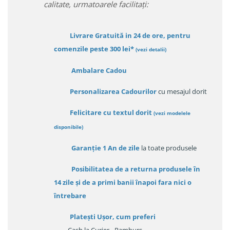
calitate, urmatoarele facilitați:
Livrare Gratuită in 24 de ore, pentru
comenzile peste 300 lei*
(vezi detalii)
Ambalare Cadou
Personalizarea Cadourilor
cu mesajul dorit
Felicitare cu textul dorit
(
vezi modelele
disponibile
)
Garanție
1 An de zile
la toate produsele
Posibilitatea de a returna produsele în
14 zile
și de a primi
banii înapoi fara nici o
întrebare
Platești Ușor
, cum preferi
- Cash la Curier - Ramburs