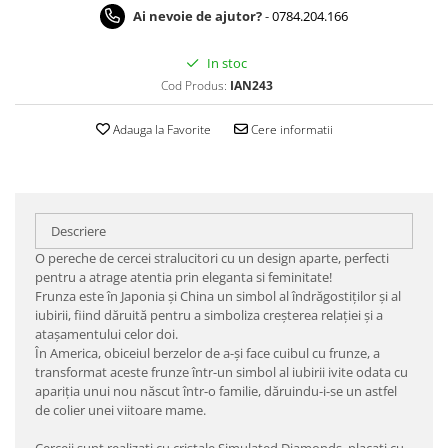
Ai nevoie de ajutor?
-
0784.204.166
In stoc
Cod Produs:
IAN243
Adauga la Favorite
Cere informatii
Descriere
O pereche de cercei stralucitori cu un design aparte, perfecti
pentru a atrage atentia prin eleganta si feminitate!
Frunza este în Japonia și China un simbol al îndrăgostiților și al
iubirii, fiind dăruită pentru a simboliza creșterea relației și a
atașamentului celor doi.
În America, obiceiul berzelor de a-și face cuibul cu frunze, a
transformat aceste frunze într-un simbol al iubirii ivite odata cu
apariția unui nou născut într-o familie, dăruindu-i-se un astfel
de colier unei viitoare mame.