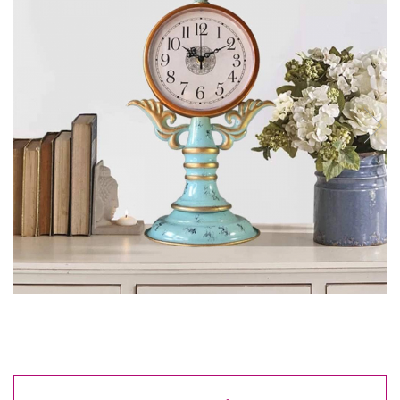
Reduceri
Cele mai noi
Cele mai vandute
Cele mai votate
Cu video
Pret
0 Lei - 100 Lei
100 Lei - 200 Lei
200 Lei - 300 Lei
300 Lei - 500 Lei
500 Lei - 1000 Lei
1000 Lei +