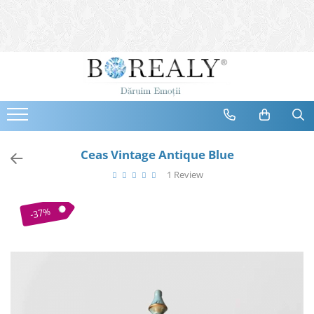
Bijuterii
Tipuri
Inele
Cercei
Bratari
Coliere
Ceas Vintage Antique Blue
Seturi
1 Review
Brose
Tiare
-37%
Destinatari
Bijuterii Femei
Bijuterii Copii
Bijuterii Mirese
Selectii