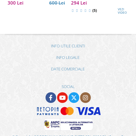
cadou premium pentru șef, soț
300 Lei
600 Lei
294 Lei
sau partener de afaceri
VEZI
(5)
VIDEO
INFO UTILE CLIENTI
INFO LEGALE
DATE COMERCIALE
SOCIAL