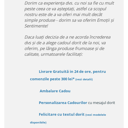
Dorim ca experiența dvs. cu noi sa fie cu mult
peste ceea ce va așteptați, astfel ca scopul
nostru este de a va oferi mai mult decât
simple produse - dorim sa va oferim Emoții și
Sentimente!
Daca luați decizia de a ne acorda încrederea
dvs și de a alege cadoul dorit de la noi, va
oferim, pe lânga produse frumoase și de
calitate, urmatoarele facilitați:
Livrare Gratuită in 24 de ore, pentru
comenzile peste 300 lei*
(vezi detalii)
Ambalare Cadou
Personalizarea Cadourilor
cu mesajul dorit
Felicitare cu textul dorit
(
vezi modelele
disponibile
)