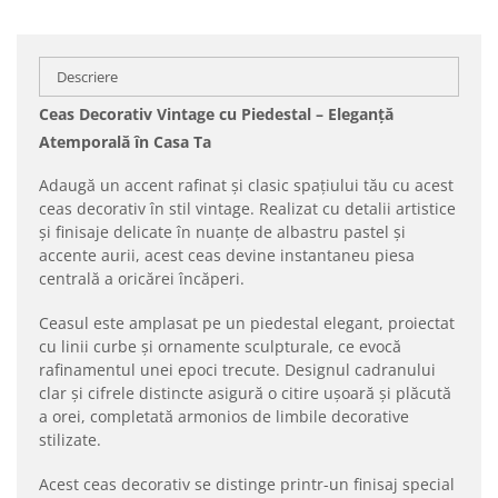
Descriere
Ceas Decorativ Vintage cu Piedestal – Eleganță
Atemporală în Casa Ta
Adaugă un accent rafinat și clasic spațiului tău cu acest
ceas decorativ în stil vintage. Realizat cu detalii artistice
și finisaje delicate în nuanțe de albastru pastel și
accente aurii, acest ceas devine instantaneu piesa
centrală a oricărei încăperi.
Ceasul este amplasat pe un piedestal elegant, proiectat
cu linii curbe și ornamente sculpturale, ce evocă
rafinamentul unei epoci trecute. Designul cadranului
clar și cifrele distincte asigură o citire ușoară și plăcută
a orei, completată armonios de limbile decorative
stilizate.
Acest ceas decorativ se distinge printr-un finisaj special