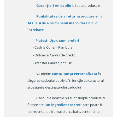
Garanție
1 An de zile
la toate produsele
Posibilitatea de a returna produsele în
14 zile
și de a primi
banii înapoi fara nici o
întrebare
Platești Ușor
, cum preferi
- Cash la Curier - Ramburs
- Online cu Cardul de Credit
- Transfer Bancar, prin OP
Va oferim
Consultanța Personalizata
în
alegerea cadoulul potrivit, în funcție de caracterul
și pasiunile destinatarului cadoului
Cadourile noastre nu sunt simple produse ci
fiecare are "
un ingredient secret
" care poate fi
reprezentat de frumusețe, calitate, sentimente,