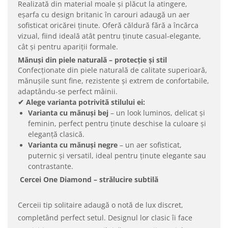
Realizată din material moale și plăcut la atingere,
eșarfa cu design britanic în carouri adaugă un aer
sofisticat oricărei ținute. Oferă căldură fără a încărca
vizual, fiind ideală atât pentru ținute casual-elegante,
cât și pentru apariții formale.
Mănuși din piele naturală – protecție și stil
Confecționate din piele naturală de calitate superioară,
mănușile sunt fine, rezistente și extrem de confortabile,
adaptându-se perfect mâinii.
✔ Alege varianta potrivită stilului ei:
Varianta cu mănuși bej
– un look luminos, delicat și
feminin, perfect pentru ținute deschise la culoare și
eleganță clasică.
Varianta cu mănuși negre
– un aer sofisticat,
puternic și versatil, ideal pentru ținute elegante sau
contrastante.
C
ercei One Diamond – strălucire subtilă
Cerceii tip solitaire adaugă o notă de lux discret,
completând perfect setul. Designul lor clasic îi face