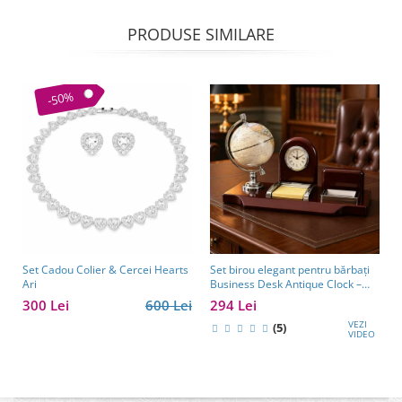
PRODUSE SIMILARE
-50%
Set Cadou Colier & Cercei Hearts
Set birou elegant pentru bărbați
Ari
Business Desk Antique Clock –
cadou premium pentru șef, soț
300 Lei
600 Lei
294 Lei
sau partener de afaceri
VEZI
(5)
VIDEO