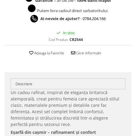
Garantie
1 an de zile -
100% banii inapoi
Putem livra cadoul direct sarbatoritului.
Ai nevoie de ajutor?
-
0784.204.166
In stoc
Cod Produs:
CR2544
Adauga la Favorite
Cere informatii
Descriere
Un cadou rafinat, inspirat de eleganța britanică
atemporală, creat pentru femeia care apreciază stilul
clasic, materialele premium și detaliile care fac
diferența. Acest set complet îmbină confortul,
feminitatea și strălucirea discretă într-o alegere
perfectă pentru sezonul rece.
Eșarfă din cașmir – rafinament și confort