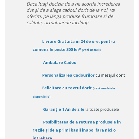
Daca luați decizia de a ne acorda încrederea
dvs și de a alege cadoul dorit de la noi, va
oferim, pe lânga produse frumoase și de
calitate, urmatoarele facilitați:
Livrare Gratuită in 24 de ore, pentru
comenzile peste 300 lei*
(vezi detalii)
Ambalare Cadou
Personalizarea Cadourilor
cu mesajul dorit
Felicitare cu textul dorit
(
vezi modelele
disponibile
)
Garanție
1 An de zile
la toate produsele
Posibilitatea de a returna produsele în
14 zile
și de a primi
banii înapoi fara nici o
întrebare