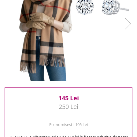
Reduceri
Cele mai noi
Cele mai vandute
Cele mai votate
Cu video
Pret
0 Lei - 100 Lei
100 Lei - 200 Lei
200 Lei - 300 Lei
300 Lei - 500 Lei
500 Lei - 1000 Lei
1000 Lei +
145 Lei
250 Lei
Economisesti:
105
Lei