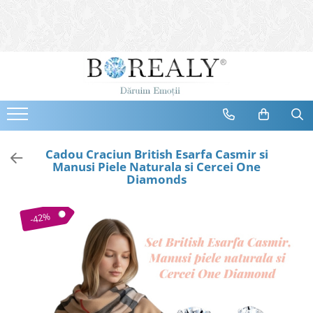
Bijuterii
Tipuri
Inele
Cercei
Bratari
Coliere
Cadou Craciun British Esarfa Casmir si
Manusi Piele Naturala si Cercei One
Seturi
Diamonds
Brose
Tiare
-42%
Destinatari
Bijuterii Femei
Bijuterii Copii
Bijuterii Mirese
Selectii