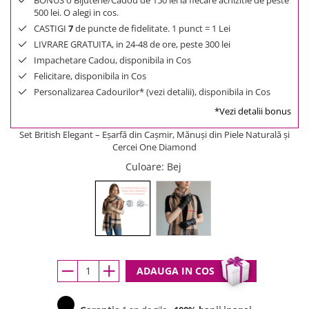
BONUS o Bijuterie/Cadou de 150 lei la fiecare achizitie de peste
500 lei. O alegi in cos.
CASTIGI
7
de puncte de fidelitate. 1 punct = 1 Lei
LIVRARE GRATUITA, in 24-48 de ore, peste 300 lei
Impachetare Cadou, disponibila in Cos
Felicitare, disponibila in Cos
Personalizarea Cadourilor* (vezi detalii), disponibila in Cos
*Vezi detalii bonus
Set British Elegant – Eșarfă din Cașmir, Mănuși din Piele Naturală și
Cercei One Diamond
Culoare
: Bej
ADAUGA IN COS