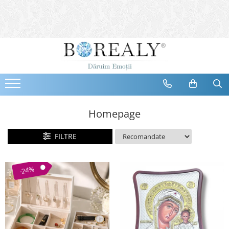
Bijuterii
Tipuri
Inele
Cercei
Bratari
Coliere
Homepage
Seturi
FILTRE
Brose
Tiare
Destinatari
-24%
Bijuterii Femei
Bijuterii Copii
Bijuterii Mirese
Selectii