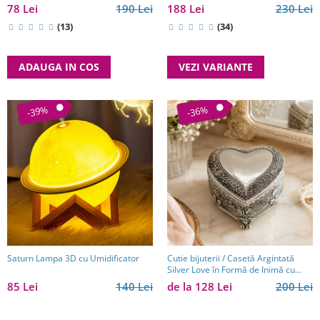
78 Lei
190 Lei
188 Lei
230 Lei
(13)
(34)
ADAUGA IN COS
VEZI VARIANTE
-39%
-36%
Saturn Lampa 3D cu Umidificator
Cutie bijuterii / Casetă Argintată
Silver Love în Formă de Inimă cu
Interior din Catifea – 7,5 x 8 x 5 cm
85 Lei
140 Lei
de la 128 Lei
200 Lei