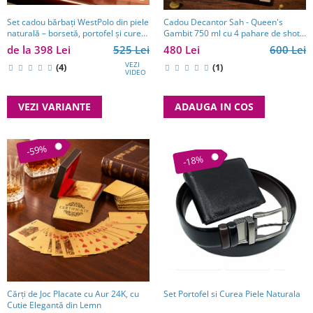
Set cadou bărbați WestPolo din piele
Cadou Decantor Sah - Queen's
naturală – borsetă, portofel și curea
Gambit 750 ml cu 4 pahare de shot
premium
Kitchen
de la 398 Lei
525 Lei
480 Lei
600 Lei
VEZI
(4)
(1)
VIDEO
VEZI VARIANTE
ADAUGA IN COS
-59%
-18%
Cărți de Joc Placate cu Aur 24K, cu
Set Portofel si Curea Piele Naturala
Cutie Elegantă din Lemn