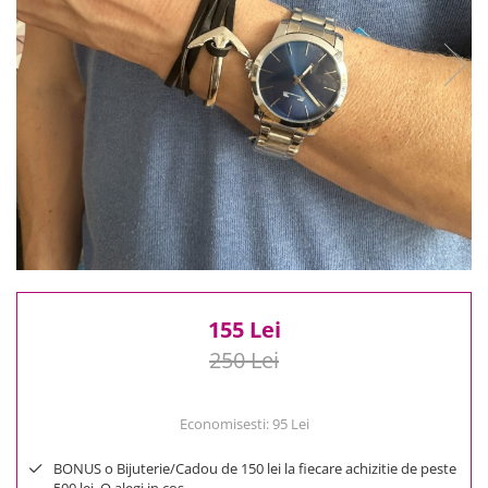
Reduceri
Cele mai noi
Cele mai vandute
Cele mai votate
Cu video
Pret
0 Lei - 100 Lei
100 Lei - 200 Lei
200 Lei - 300 Lei
300 Lei - 500 Lei
500 Lei - 1000 Lei
155 Lei
1000 Lei +
250 Lei
Economisesti:
95
Lei
BONUS o Bijuterie/Cadou de 150 lei la fiecare achizitie de peste