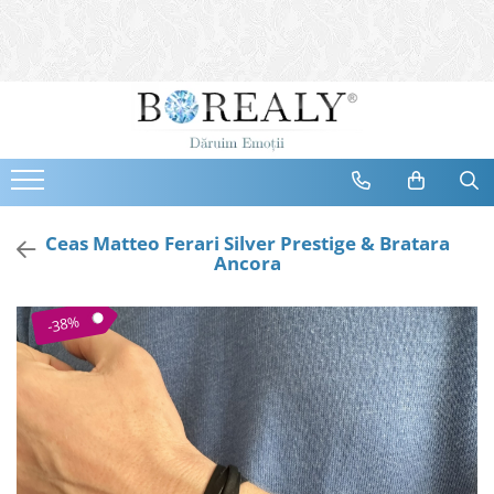
Bijuterii
Tipuri
Inele
Cercei
Bratari
Coliere
Ceas Matteo Ferari Silver Prestige & Bratara
Ancora
Seturi
Brose
-38%
Tiare
Destinatari
Bijuterii Femei
Bijuterii Copii
Bijuterii Mirese
Selectii