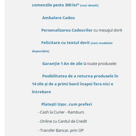
comenzile peste 300 lei*
(vezi detalii)
Ambalare Cadou
Personalizarea Cadourilor
cu mesajul dorit
Felicitare cu textul dorit
(
vezi modelele
disponibile
)
Garanție
1 An de zile
la toate produsele
Posibilitatea de a returna produsele în
14 zile
și de a primi
banii înapoi fara nici o
întrebare
Platești Ușor
, cum preferi
- Cash la Curier - Ramburs
- Online cu Cardul de Credit
- Transfer Bancar, prin OP