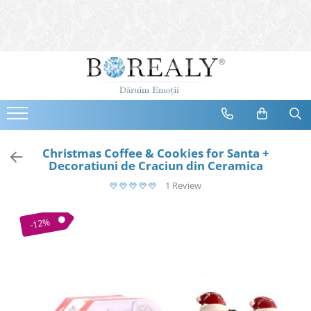
Bijuterii
Tipuri
Inele
Cercei
Bratari
Coliere
Christmas Coffee & Cookies for Santa +
Decoratiuni de Craciun din Ceramica
Seturi
1 Review
Brose
Tiare
-12%
Destinatari
Bijuterii Femei
Bijuterii Copii
Bijuterii Mirese
Selectii