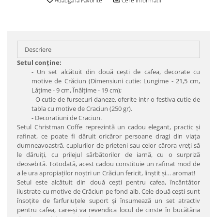
Adauga la Favorite
Cere informatii
Descriere
Setul conţine:
- Un set alcătuit din două ceşti de cafea, decorate cu
motive de Crăciun (Dimensiuni cutie: Lungime - 21,5 cm,
Lăţime - 9 cm, Înălţime - 19 cm);
- O cutie de fursecuri daneze, oferite intr-o festiva cutie de
tabla cu motive de Craciun (250 gr).
- Decoratiuni de Craciun.
Setul Christman Coffe reprezintă un cadou elegant, practic şi
rafinat, ce poate fi dăruit oricăror persoane dragi din viaţa
dumneavoastră, cuplurilor de prieteni sau celor cărora vreţi să
le dăruiţi, cu prilejul sărbătorilor de iarnă, cu o surpriză
deosebită. Totodată, acest cadou constituie un rafinat mod de
a le ura apropiaţilor noştri un Crăciun fericit, linştit şi… aromat!
Setul este alcătuit din două ceşti pentru cafea, încântător
ilustrate cu motive de Crăciun pe fond alb. Cele două ceşti sunt
însoţite de farfuriuţele suport şi însumează un set atractiv
pentru cafea, care-şi va revendica locul de cinste în bucătăria