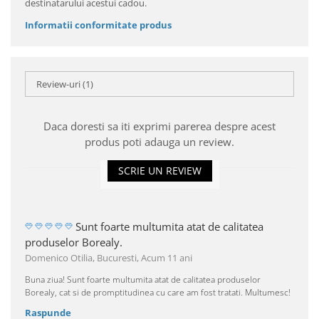
destinatarului acestui cadou.
Informatii conformitate produs
Review-uri
(1)
Daca doresti sa iti exprimi parerea despre acest
produs poti adauga un review.
SCRIE UN REVIEW
Sunt foarte multumita atat de calitatea
produselor Borealy.
Domenico Otilia, Bucuresti,
Acum 11 ani
Buna ziua! Sunt foarte multumita atat de calitatea produselor
Borealy, cat si de promptitudinea cu care am fost tratati. Multumesc!
Raspunde