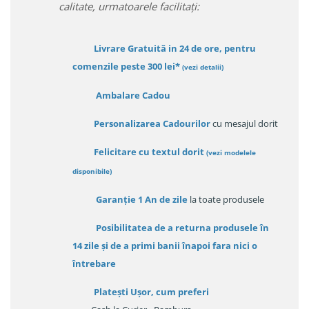
calitate, urmatoarele facilitați:
Livrare Gratuită in 24 de ore, pentru
comenzile peste 300 lei*
(vezi detalii)
Ambalare Cadou
Personalizarea Cadourilor
cu mesajul dorit
Felicitare cu textul dorit
(
vezi modelele
disponibile
)
Garanție
1 An de zile
la toate produsele
Posibilitatea de a returna produsele în
14 zile
și de a primi
banii înapoi fara nici o
întrebare
Platești Ușor
, cum preferi