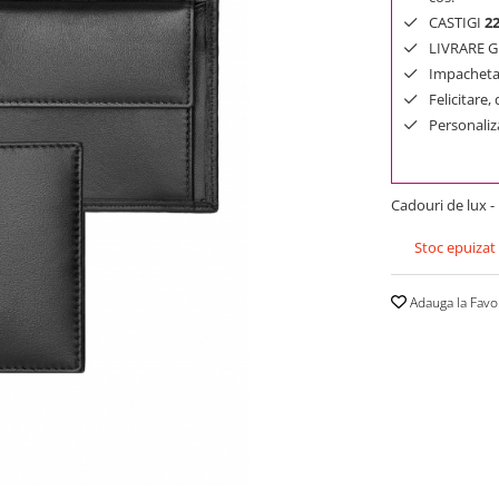
CASTIGI
2
LIVRARE GR
Impachetar
Felicitare,
Personaliza
Cadouri de lux -
Stoc epuizat
Adauga la Favo