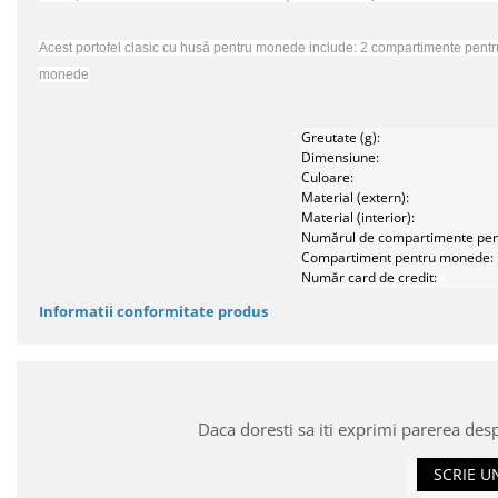
Acest portofel clasic cu husă pentru monede include: 2 compartimente pentr
monede
Greutate (g):
Dimensiune:
Culoare:
Material (extern):
Material (interior):
Numărul de compartimente pen
Compartiment pentru monede:
Număr card de credit:
Informatii conformitate produs
Daca doresti sa iti exprimi parerea des
SCRIE U