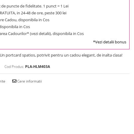
2
de puncte de fidelitate. 1 punct = 1 Lei
ATUITA, in 24-48 de ore, peste 300 lei
e Cadou, disponibila in Cos
 disponibila in Cos
rea Cadourilor* (vezi detalii), disponibila in Cos
*Vezi detalii bonus
 Un portcard spatios, potrivit pentru un cadou elegant, de inalta clasa!
Cod Produs:
PLA-HLM403A
rite
Cere informatii