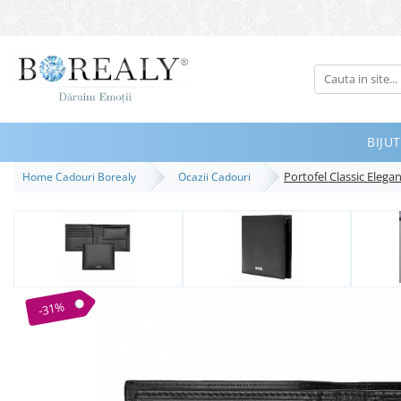
Bijuterii
Tipuri
Inele
BIJUT
Cercei
Portofel Classic Elega
Home Cadouri Borealy
Ocazii Cadouri
Bratari
Coliere
Seturi
Brose
Tiare
-31%
Destinatari
Bijuterii Femei
Bijuterii Copii