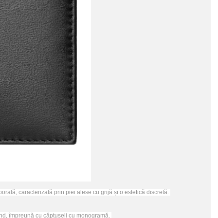
lă, caracterizată prin piei alese cu grijă și o estetică discretă.
Brand, împreună cu căptușeli cu monogramă.