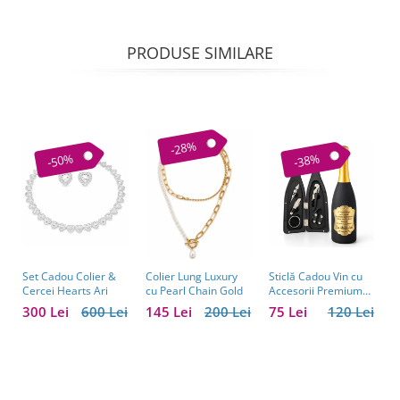
PRODUSE SIMILARE
-28%
-50%
-38%
Set Cadou Colier &
Sticlă Cadou Vin cu
C
Colier Lung Luxury
Cercei Hearts Ari
Accesorii Premium
V
cu Pearl Chain Gold
Personalizată – Set
C
300 Lei
600 Lei
75 Lei
120 Lei
1
145 Lei
200 Lei
Elegant pentru
C
Bărbați
B