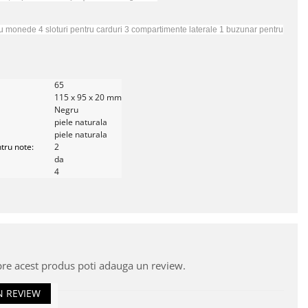
u monede 4 sloturi pentru carduri 3 compartimente laterale 1 buzunar pentru
65
115 x 95 x 20 mm
Negru
piele naturala
piele naturala
tru note:
2
da
4
pre acest produs poti adauga un review.
N REVIEW