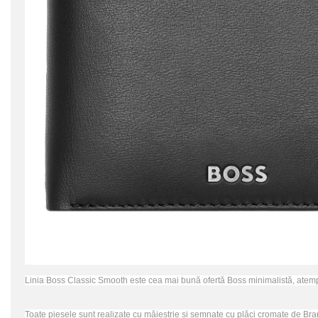
Linia Boss Classic Smooth este cea mai bună ofertă Boss minimalistă, atempora
Toate piesele sunt realizate cu măiestrie și semnate cu plăci cromate de 