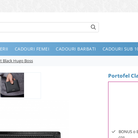
ERII
CADOURI FEMEI
CADOURI BARBATI
CADOURI SUB 10
nt Black Hugo Boss
Portofel Cl
BONUS o Bij
cos.