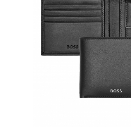
Bijuterii Mirese
Selectii
Reduceri
Cele mai noi
Cele mai vandute
Cele mai votate
Cu video
Pret
0 Lei - 100 Lei
100 Lei - 200 Lei
200 Lei - 300 Lei
300 Lei - 500 Lei
500 Lei - 1000 Lei
1000 Lei +