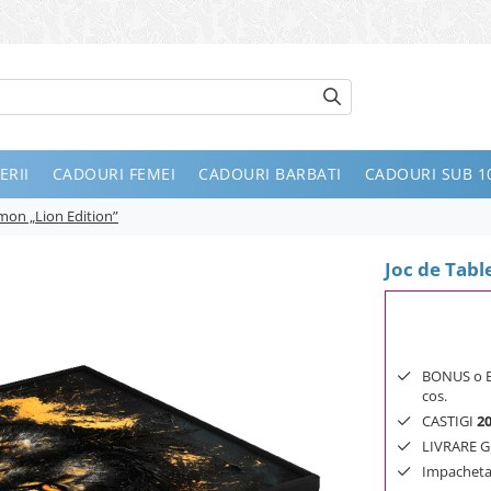
ERII
CADOURI FEMEI
CADOURI BARBATI
CADOURI SUB 10
mon „Lion Edition”
Joc de Tab
BONUS o Bij
cos.
CASTIGI
2
LIVRARE GR
Impachetar