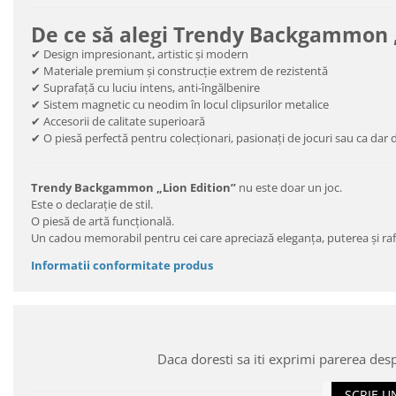
De ce să alegi Trendy Backgammon „
✔ Design impresionant, artistic și modern
✔ Materiale premium și construcție extrem de rezistentă
✔ Suprafață cu luciu intens, anti-îngălbenire
✔ Sistem magnetic cu neodim în locul clipsurilor metalice
✔ Accesorii de calitate superioară
✔ O piesă perfectă pentru colecționari, pasionați de jocuri sau ca dar 
Trendy Backgammon „Lion Edition”
nu este doar un joc.
Este o declarație de stil.
O piesă de artă funcțională.
Un cadou memorabil pentru cei care apreciază eleganța, puterea și ra
Informatii conformitate produs
Daca doresti sa iti exprimi parerea des
SCRIE U