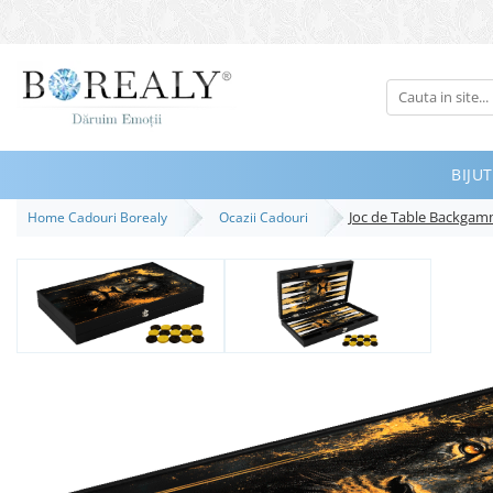
Bijuterii
Tipuri
Inele
BIJUT
Cercei
Joc de Table Backgam
Home Cadouri Borealy
Ocazii Cadouri
Bratari
Coliere
Seturi
Brose
Tiare
Destinatari
Bijuterii Femei
Bijuterii Copii