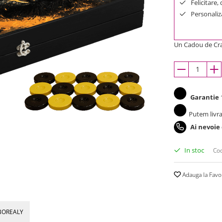
Felicitare,
Personaliza
Un Cadou de Cra
Garantie
1
Putem livra
Ai nevoie
In stoc
Cod
Adauga la Favo
BOREALY