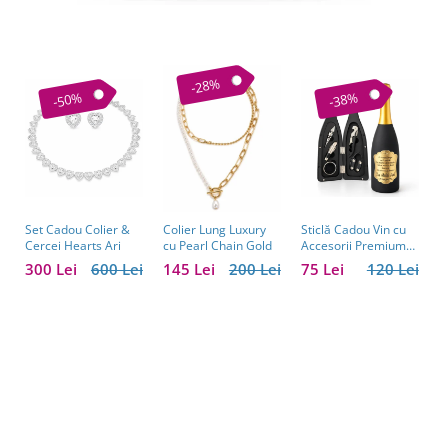
-28%
-50%
-38%
Set Cadou Colier &
Sticlă Cadou Vin cu
C
Colier Lung Luxury
Cercei Hearts Ari
Accesorii Premium
V
cu Pearl Chain Gold
Personalizată – Set
C
300 Lei
600 Lei
75 Lei
120 Lei
1
145 Lei
200 Lei
Elegant pentru
C
Bărbați
B