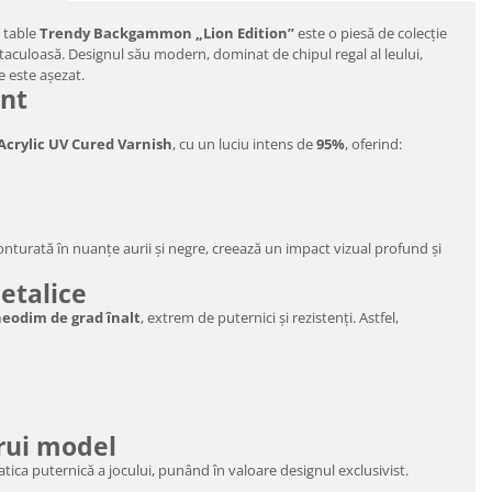
e table
Trendy Backgammon „Lion Edition”
este o piesă de colecție
ectaculoasă. Designul său modern, dominat de chipul regal al leului,
e este așezat.
ent
Acrylic UV Cured Varnish
, cu un luciu intens de
95%
, oferind:
 conturată în nuanțe aurii și negre, creează un impact vizual profund și
metalice
eodim de grad înalt
, extrem de puternici și rezistenți. Astfel,
rui model
ica puternică a jocului, punând în valoare designul exclusivist.