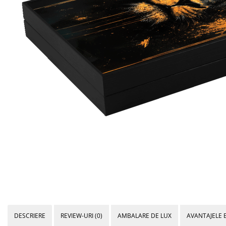
Bijuterii Mirese
Selectii
Reduceri
Cele mai noi
Cele mai vandute
Cele mai votate
Cu video
Pret
0 Lei - 100 Lei
100 Lei - 200 Lei
200 Lei - 300 Lei
300 Lei - 500 Lei
500 Lei - 1000 Lei
1000 Lei +
DESCRIERE
REVIEW-URI
(0)
AMBALARE DE LUX
AVANTAJELE 