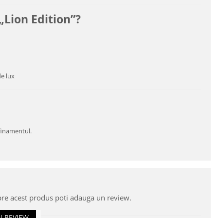
Lion Edition”?
de lux
finamentul.
pre acest produs poti adauga un review.
N REVIEW