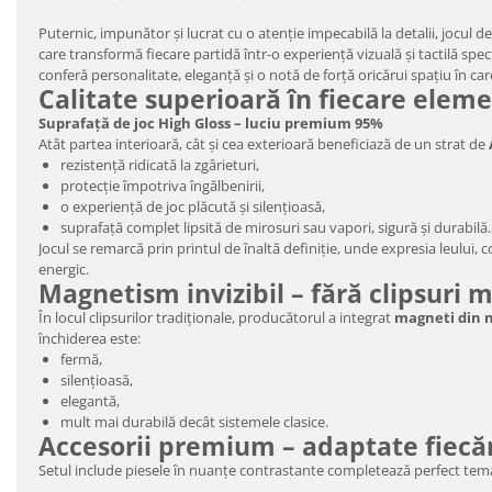
Puternic, impunător și lucrat cu o atenție impecabilă la detalii, jocul d
care transformă fiecare partidă într-o experiență vizuală și tactilă sp
conferă personalitate, eleganță și o notă de forță oricărui spațiu în car
Calitate superioară în fiecare elem
Suprafață de joc High Gloss – luciu premium 95%
Atât partea interioară, cât și cea exterioară beneficiază de un strat de
rezistență ridicată la zgârieturi,
protecție împotriva îngălbenirii,
o experiență de joc plăcută și silențioasă,
suprafață complet lipsită de mirosuri sau vapori, sigură și durabilă.
Jocul se remarcă prin printul de înaltă definiție, unde expresia leului,
energic.
Magnetism invizibil – fără clipsuri 
În locul clipsurilor tradiționale, producătorul a integrat
magneti din n
închiderea este:
fermă,
silențioasă,
elegantă,
mult mai durabilă decât sistemele clasice.
Accesorii premium – adaptate fiecă
Setul include piesele în nuanțe contrastante completează perfect temat