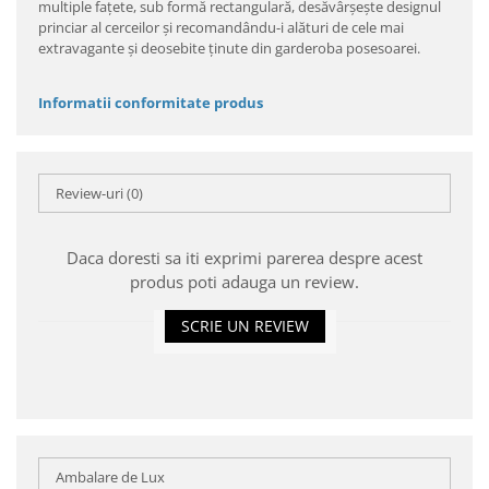
multiple faţete, sub formă rectangulară, desăvârşeşte designul
princiar al cerceilor şi recomandându-i alături de cele mai
extravagante şi deosebite ţinute din garderoba posesoarei.
Informatii conformitate produs
Review-uri
(0)
Daca doresti sa iti exprimi parerea despre acest
produs poti adauga un review.
SCRIE UN REVIEW
Ambalare de Lux