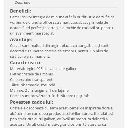
Descriere
Beneficii:
Cerceii se vor integra de minune atât în outfit-urile de zi, fie că
vorbim de o ținută office sau smart casual, cât și în cele de
ocazie, fiind perfecți asortați la o rochie de cocktail ori pentru
un eveniment mai special.
Avantaje:
Cerceii sunt realizați din argint placat cu aur galben, și sunt
decorați cu superbe cristale de zirconiu, pentru un plus de
strălucire și rafinament,
Caracteristici:
Material: argint 925 placat cu aur galben
Pietre: cristale de zirconiu
Culoare: alb/ transparent
Tăietură: smarald, rotundă
Mărime: 2 cm lungime, 1 cm lățime
Cerceii sunt prevăzuți cu închizătoare tip șurub.
Povestea cadoului:
Cristalele decorează cu şarm aceşti cercei de inspiraţie florală,
alcătuind un curcubeu preţios al sclipirilor, cărora li se alătură
prin strălucire aurul galben, ce învăluie montura delicată a
acestora. Un alt cristal masiv, grandios prin tăietura sa cu