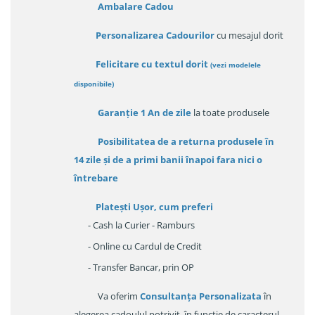
Ambalare Cadou
Personalizarea Cadourilor
cu mesajul dorit
Felicitare cu textul dorit
(
vezi modelele
disponibile
)
Garanție
1 An de zile
la toate produsele
Posibilitatea de a returna produsele în
14 zile
și de a primi
banii înapoi fara nici o
întrebare
Platești Ușor
, cum preferi
- Cash la Curier - Ramburs
- Online cu Cardul de Credit
- Transfer Bancar, prin OP
Va oferim
Consultanța Personalizata
în
alegerea cadoulul potrivit, în funcție de caracterul