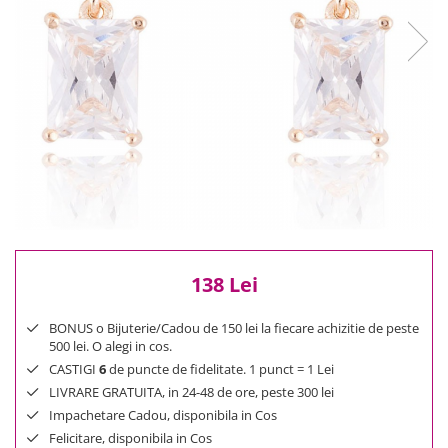
Reduceri
Cele mai noi
Cele mai vandute
Cele mai votate
Cu video
Pret
0 Lei - 100 Lei
100 Lei - 200 Lei
200 Lei - 300 Lei
300 Lei - 500 Lei
500 Lei - 1000 Lei
138 Lei
1000 Lei +
BONUS o Bijuterie/Cadou de 150 lei la fiecare achizitie de peste
500 lei. O alegi in cos.
CASTIGI
6
de puncte de fidelitate. 1 punct = 1 Lei
LIVRARE GRATUITA, in 24-48 de ore, peste 300 lei
Impachetare Cadou, disponibila in Cos
Felicitare, disponibila in Cos