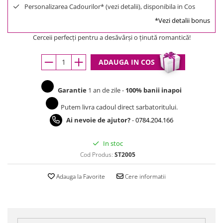
Personalizarea Cadourilor* (vezi detalii), disponibila in Cos
*Vezi detalii bonus
Cerceii perfecți pentru a desăvârși o ținută romantică!
ADAUGA IN COS
Garantie
1 an de zile -
100% banii inapoi
Putem livra cadoul direct sarbatoritului.
Ai nevoie de ajutor?
-
0784.204.166
In stoc
Cod Produs:
ST2005
Adauga la Favorite
Cere informatii