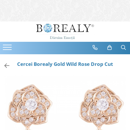
Bijuterii
Tipuri
Inele
Cercei
Bratari
Coliere
Cercei Borealy Gold Wild Rose Drop Cut
Seturi
Brose
Tiare
Destinatari
Bijuterii Femei
Bijuterii Copii
Bijuterii Mirese
Selectii