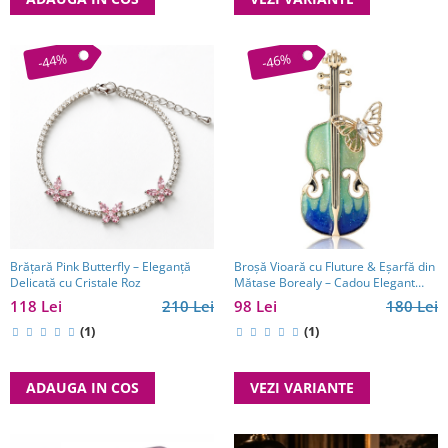
-44%
-46%
Brățară Pink Butterfly – Eleganță
Broșă Vioară cu Fluture & Eșarfă din
Delicată cu Cristale Roz
Mătase Borealy – Cadou Elegant
pentru Femei
118 Lei
210 Lei
98 Lei
180 Lei
(1)
(1)
ADAUGA IN COS
VEZI VARIANTE