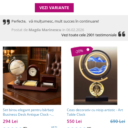
VEZI VARIANTE
Perfecte, vă mulțumesc, mult succes în continuare!
Postat de
Magda Marinescu
in 06.02.2026
Vezi toate cele 2901 testimoniale
-20%
Set birou elegant pentru bărbați
Ceas decorativ cu nisip artistic - Art
Business Desk Antique Clock –
Table Clock
cadou premium pentru șef, soț sau
294 Lei
550 Lei
690 Lei
partener de afaceri
VEZI