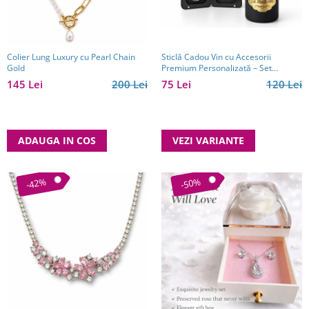
Colier Lung Luxury cu Pearl Chain
Sticlă Cadou Vin cu Accesorii
Gold
Premium Personalizată – Set
Elegant pentru Bărbați
145 Lei
200 Lei
75 Lei
120 Lei
ADAUGA IN COS
VEZI VARIANTE
-42%
-50%