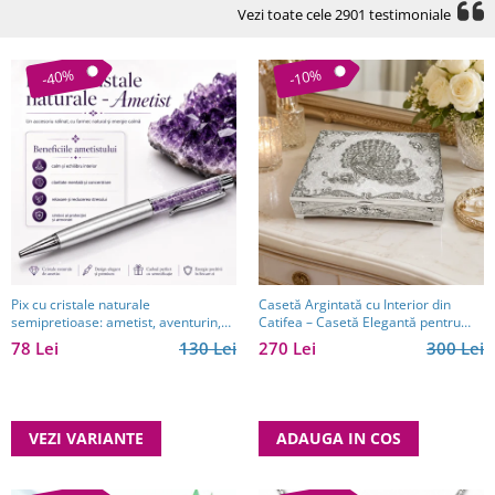
Vezi toate cele 2901 testimoniale
-40%
-10%
Pix cu cristale naturale
Casetă Argintată cu Interior din
semipretioase: ametist, aventurin,
Catifea – Casetă Elegantă pentru
lapis lazuli, ochi de tigru, citrin și
Bijuterii, Model cu Păun
78 Lei
130 Lei
270 Lei
300 Lei
cuarț roz
VEZI VARIANTE
ADAUGA IN COS