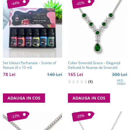
-44%
-45%
Set Uleiuri Parfumate – Scents of
Colier Emerald Grace – Eleganță
Nature (6 x 10 ml)
Delicată în Nuanțe de Smarald
78 Lei
140 Lei
165 Lei
300 Lei
VEZI
(1)
VIDEO
ADAUGA IN COS
ADAUGA IN COS
-33%
-39%