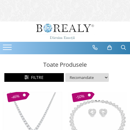
Bijuterii
Tipuri
Inele
Cercei
Bratari
Coliere
Toate Produsele
Seturi
FILTRE
Brose
Tiare
Destinatari
-46%
-50%
Bijuterii Femei
Bijuterii Copii
Bijuterii Mirese
Selectii