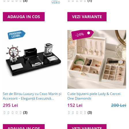
(5)
(1)
VIDEO
ADAUGA IN COS
VEZI VARIANTE
-24%
Set de Birou Luxury cu Ceas Marin și
Cutie bijuterii piele Lady & Cercei
Accesorii – Eleganță Executivă
One Diamonds
pentru Manageri
295 Lei
152 Lei
200 Lei
(3)
(3)
ADAUGA IN COS
VEZI VARIANTE