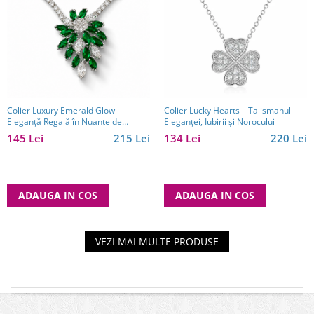
Colier Luxury Emerald Glow –
Colier Lucky Hearts – Talismanul
Eleganță Regală în Nuante de
Eleganței, Iubirii și Norocului
Smarald
145 Lei
215 Lei
134 Lei
220 Lei
ADAUGA IN COS
ADAUGA IN COS
VEZI MAI MULTE PRODUSE