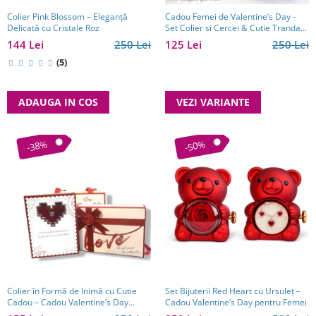
Colier Pink Blossom – Eleganță
Cadou Femei de Valentine’s Day -
Delicată cu Cristale Roz
Set Colier si Cercei & Cutie Trandafir
Borealy
144 Lei
250 Lei
125 Lei
250 Lei
(5)
ADAUGA IN COS
VEZI VARIANTE
-38%
-50%
Colier în Formă de Inimă cu Cutie
Set Bijuterii Red Heart cu Ursuleț –
Cadou – Cadou Valentine’s Day
Cadou Valentine’s Day pentru Femei
pentru Femei