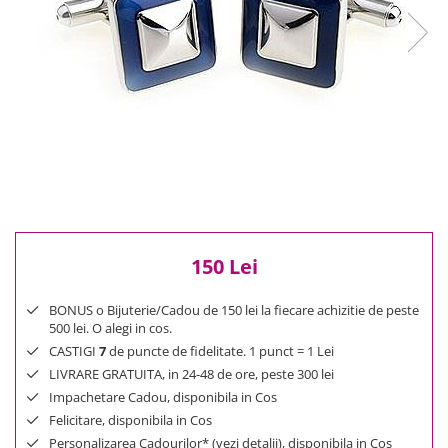
Reduceri
Cele mai noi
Cele mai vandute
Cele mai votate
Cu video
Pret
0 Lei - 100 Lei
100 Lei - 200 Lei
200 Lei - 300 Lei
300 Lei - 500 Lei
150 Lei
500 Lei - 1000 Lei
1000 Lei +
BONUS o Bijuterie/Cadou de 150 lei la fiecare achizitie de peste
500 lei. O alegi in cos.
CASTIGI
7
de puncte de fidelitate. 1 punct = 1 Lei
LIVRARE GRATUITA, in 24-48 de ore, peste 300 lei
Impachetare Cadou, disponibila in Cos
Felicitare, disponibila in Cos
Personalizarea Cadourilor* (vezi detalii), disponibila in Cos