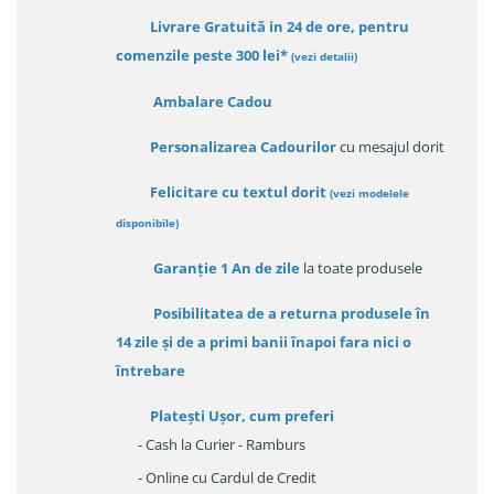
Livrare Gratuită in 24 de ore, pentru
comenzile peste 300 lei*
(vezi detalii)
Ambalare Cadou
Personalizarea Cadourilor
cu mesajul dorit
Felicitare cu textul dorit
(
vezi modelele
disponibile
)
Garanție
1 An de zile
la toate produsele
Posibilitatea de a returna produsele în
14 zile
și de a primi
banii înapoi fara nici o
întrebare
Platești Ușor
, cum preferi
- Cash la Curier - Ramburs
- Online cu Cardul de Credit