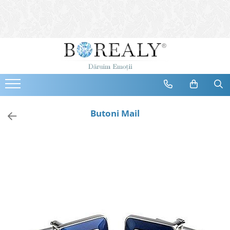
Bijuterii
Tipuri
Inele
Cercei
Bratari
Coliere
Butoni Mail
Seturi
Brose
Tiare
Destinatari
Bijuterii Femei
Bijuterii Copii
Bijuterii Mirese
Selectii